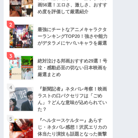
画56選！エロさ、激しさ、おすす
め度を評価して厳選紹介
2
最強にチートなアニメキャラクタ
ーランキングTOP20！強さや能力
がデタラメにヤバいキャラを厳選
3
絶対泣ける邦画おすすめ29選！号
泣・感動必至の切ない日本映画を
厳選まとめ
4
『新聞記者』ネタバレ考察！映画
ラストの口パクセリフは「ごめ
ん」？どんな意味が込められてい
た？
5
『ヘルタースケルター』あらす
じ・ネタバレ感想！沢尻エリカの
体当たり演技も話題となった衝撃