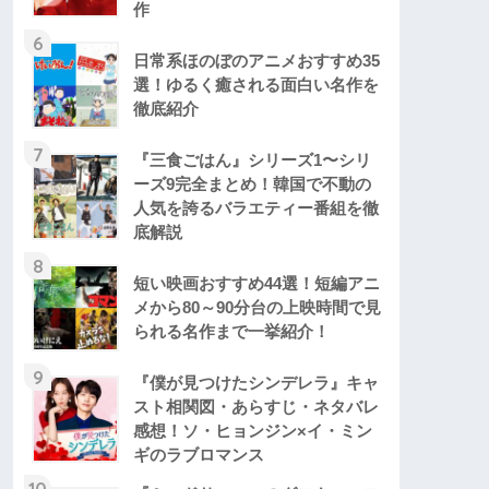
作
6
日常系ほのぼのアニメおすすめ35
選！ゆるく癒される面白い名作を
徹底紹介
7
『三食ごはん』シリーズ1〜シリ
ーズ9完全まとめ！韓国で不動の
人気を誇るバラエティー番組を徹
底解説
8
短い映画おすすめ44選！短編アニ
メから80～90分台の上映時間で見
られる名作まで一挙紹介！
9
『僕が見つけたシンデレラ』キャ
スト相関図・あらすじ・ネタバレ
感想！ソ・ヒョンジン×イ・ミン
ギのラブロマンス
10