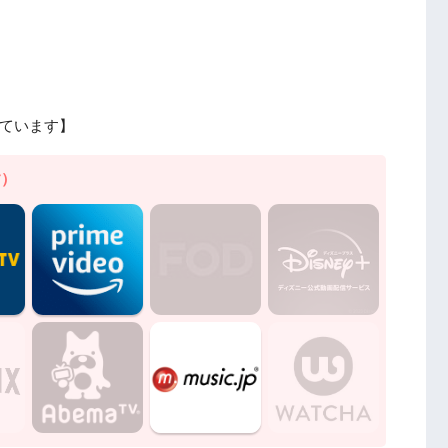
ています】
す）