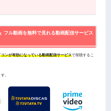
ル動画を無料で見れる動画配信サービスは？
無料視聴はU-NEXTが一番おすすめ
動画配信＆宅配レンタルで楽しめるTSUTAYA TVもお
』フル動画を無料で見れる動画配信サービス
作品情報
あらすじ
イコンが有効になっている動画配信サービス
で視聴するこ
キャスト・登場人物
制作スタッフ
は日本語吹替版も楽しめる
ます。
を見たい人におすすめの関連作品
DailymotionやPandoraではなく、配信サービ
動画フル無料視聴まとめ