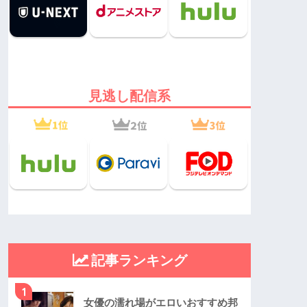
見逃し配信系
記事ランキング
1
女優の濡れ場がエロいおすすめ邦