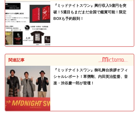
『ミッドナイトスワン』興行収入5億円を突
破！5週目もまだまだ全国で鑑賞可能！限定
BOXも予約殺到！
関連記事
『ミッドナイトスワン』御礼舞台挨拶オフィ
シャルレポート！草彅剛、内田英治監督、音
楽・渋谷慶一郎が登壇！