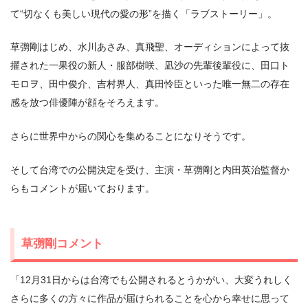
て“切なくも美しい現代の愛の形”を描く「ラブストーリー」。
草彅剛はじめ、水川あさみ、真飛聖、オーディションによって抜
擢された一果役の新人・服部樹咲、凪沙の先輩後輩役に、田口ト
モロヲ、田中俊介、吉村界人、真田怜臣といった唯一無二の存在
感を放つ俳優陣が顔をそろえます。
さらに世界中からの関心を集めることになりそうです。
そして台湾での公開決定を受け、主演・草彅剛と内田英治監督か
らもコメントが届いております。
草彅剛コメント
「12月31日からは台湾でも公開されるとうかがい、大変うれしく
さらに多くの方々に作品が届けられることを心から幸せに思って