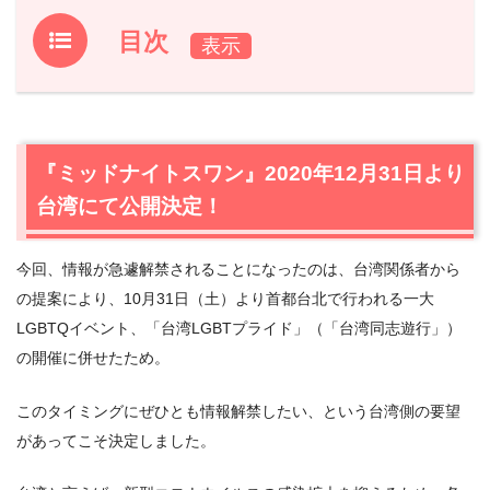
目次
1.
『ミッドナイトスワン』2020年12月31日より台湾にて公
開決定！
1.1
草彅剛コメント
『ミッドナイトスワン』2020年12月31日より
1.2
内田英治監督コメント
台湾にて公開決定！
2.
『ミッドナイトスワン』作品情報
2.1
あらすじ
今回、情報が急遽解禁されることになったのは、台湾関係者から
の提案により、10月31日（土）より首都台北で行われる一大
LGBTQイベント、「台湾LGBTプライド」（「台湾同志遊行」）
の開催に併せたため。
このタイミングにぜひとも情報解禁したい、という台湾側の要望
があってこそ決定しました。