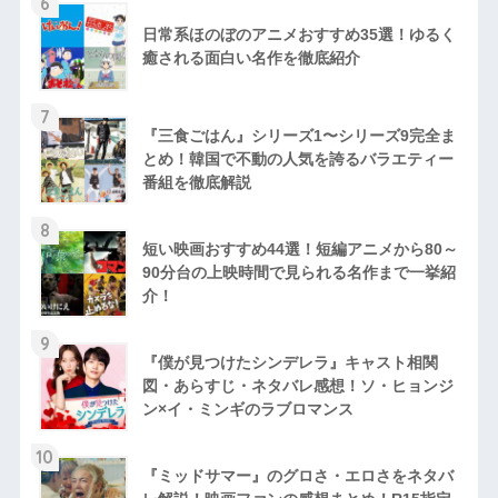
6
日常系ほのぼのアニメおすすめ35選！ゆるく
癒される面白い名作を徹底紹介
7
『三食ごはん』シリーズ1〜シリーズ9完全ま
とめ！韓国で不動の人気を誇るバラエティー
番組を徹底解説
8
短い映画おすすめ44選！短編アニメから80～
90分台の上映時間で見られる名作まで一挙紹
介！
9
『僕が見つけたシンデレラ』キャスト相関
図・あらすじ・ネタバレ感想！ソ・ヒョンジ
ン×イ・ミンギのラブロマンス
10
『ミッドサマー』のグロさ・エロさをネタバ