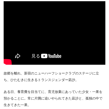
故郷を離れ、新宿のニューハーフショークラブのステージに立
ち、ひたむきに生きるトランスジェンダー凪沙。
ある日、養育費を目当てに、育児放棄にあっていた少女・一果を
預かることに。常に片隅に追いやられてきた凪沙と、孤独の中で
生きてきた一果。