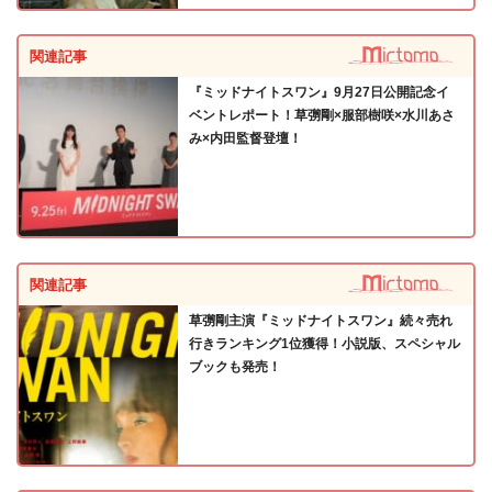
関連記事
『ミッドナイトスワン』9月27日公開記念イ
ベントレポート！草彅剛×服部樹咲×水川あさ
み×内田監督登壇！
関連記事
草彅剛主演『ミッドナイトスワン』続々売れ
行きランキング1位獲得！小説版、スペシャル
ブックも発売！