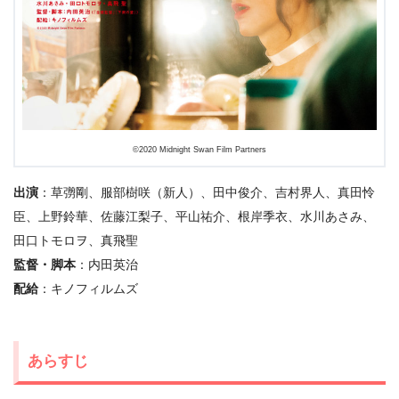
©2020 Midnight Swan Film Partners
出演
：草彅剛、服部樹咲（新人）、田中俊介、吉村界人、真田怜
臣、上野鈴華、佐藤江梨子、平山祐介、根岸季衣、水川あさみ、
田口トモロヲ、真飛聖
監督・脚本
：内田英治
配給
：キノフィルムズ
あらすじ