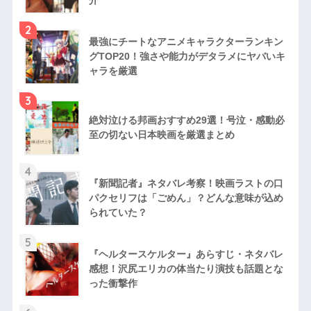
介
2
最強にチートなアニメキャラクターランキン
グTOP20！強さや能力がデタラメにヤバいキ
ャラを厳選
3
絶対泣ける邦画おすすめ29選！号泣・感動必
至の切ない日本映画を厳選まとめ
4
『新聞記者』ネタバレ考察！映画ラストの口
パクセリフは「ごめん」？どんな意味が込め
られていた？
5
『ヘルタースケルター』あらすじ・ネタバレ
感想！沢尻エリカの体当たり演技も話題とな
った衝撃作