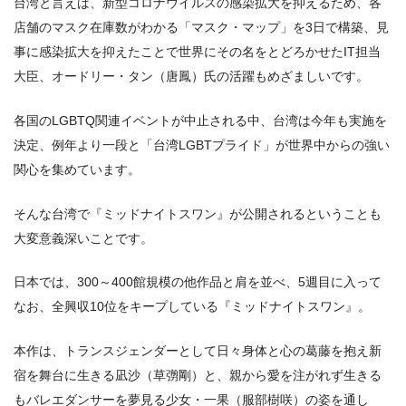
台湾と言えば、新型コロナウイルスの感染拡大を抑えるため、各
店舗のマスク在庫数がわかる「マスク・マップ」を3日で構築、見
事に感染拡大を抑えたことで世界にその名をとどろかせたIT担当
大臣、オードリー・タン（唐鳳）氏の活躍もめざましいです。
各国のLGBTQ関連イベントが中止される中、台湾は今年も実施を
決定、例年より一段と「台湾LGBTプライド」が世界中からの強い
関心を集めています。
そんな台湾で『ミッドナイトスワン』が公開されるということも
大変意義深いことです。
日本では、300～400館規模の他作品と肩を並べ、5週目に入って
なお、全興収10位をキープしている『ミッドナイトスワン』。
本作は、トランスジェンダーとして日々身体と心の葛藤を抱え新
宿を舞台に生きる凪沙（草彅剛）と、親から愛を注がれず生きる
もバレエダンサーを夢見る少女・一果（服部樹咲）の姿を通し