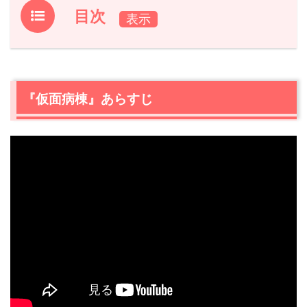
目次
1.
『仮面病棟』あらすじ
2.
【ネタバレ】『仮面病棟』ピエロ姿の犯人の正体。演じ
た俳優は？
『仮面病棟』あらすじ
2.1
『仮面病棟』ピエロ役の俳優名は…
3.
『仮面病棟』ピエロ役俳優・笠松将の出演作品
3.1
笠松将のおすすめ出演映画①『カランコエの花』
3.2
笠松将のおすすめ出演映画②『ラ』
3.3
笠松将のおすすめ出演映画③『おいしい家族』
4.
『仮面病棟』犯人役俳優・笠松将まとめ