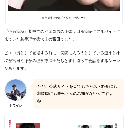
出典:鈍牛倶楽部「笠松将」公式ページ
『仮面病棟』劇中でのピエロ男の正体は田所病院にアルバイトに
来ていた若手理学療法士の
宮田
でした。
ピエロ男として登場する前に、病院に入ろうとしている速水と小
堺が宮田やほかの理学療法士たちとすれ違って会話をするシーン
があります。
ただ、公式サイトを見てもキャスト紹介にも
相関図にも笠松さんの名前がないんですよ
ね…
シライシ