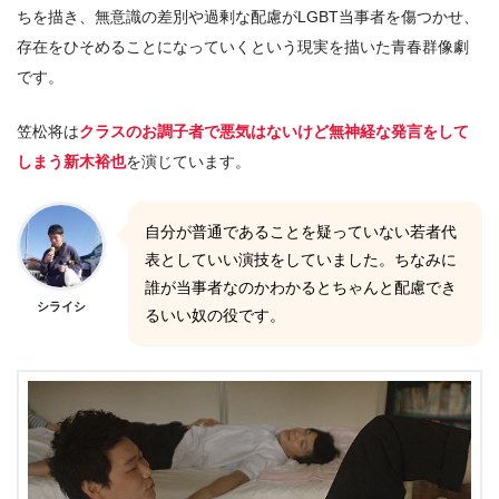
ちを描き、無意識の差別や過剰な配慮がLGBT当事者を傷つかせ、
存在をひそめることになっていくという現実を描いた青春群像劇
です。
笠松将は
クラスのお調子者で悪気はないけど無神経な発言をして
しまう新木裕也
を演じています。
自分が普通であることを疑っていない若者代
表としていい演技をしていました。ちなみに
誰が当事者なのかわかるとちゃんと配慮でき
シライシ
るいい奴の役です。