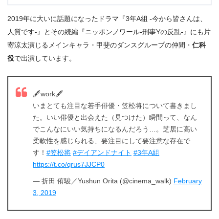
2019年に大いに話題になったドラマ『3年A組 -今から皆さんは、
人質です-』とその続編『ニッポンノワール-刑事Yの反乱-』にも片
寄涼太演じるメインキャラ・甲斐のダンスグループの仲間・
仁科
役
で出演しています。
🖋work🖋
いまとても注目な若手俳優・笠松将について書きまし
た。いい俳優と出会えた（見つけた）瞬間って、なん
でこんなにいい気持ちになるんだろう…。芝居に高い
柔軟性を感じられる、要注目にして要注意な存在で
す！
#笠松将
#デイアンドナイト
#3年A組
https://t.co/qrus7JJCP0
— 折田 侑駿／Yushun Orita (@cinema_walk)
February
3, 2019