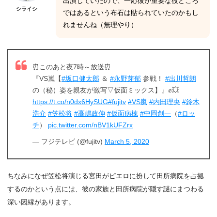
出演していたので、一応彼が重要な役どころ
シライシ
ではあるという布石は貼られていたのかもし
れませんね（無理やり）
⏰このあと夜7時～放送⏰
『VS嵐【
#坂口健太郎
＆
#永野芽郁
参戦！
#出川哲朗
の（秘）姿を親友が激写▽仮面ミックス】』✊💥
https://t.co/n0dx6HySUG
#fujitv
#VS嵐
#内田理央
#鈴木
浩介
#笠松将
#高嶋政伸
#仮面病棟
#中岡創一
（
#ロッ
チ
）
pic.twitter.com/nBV1kUFZrx
— フジテレビ (@fujitv)
March 5, 2020
ちなみになぜ笠松将演じる宮田がピエロに扮して田所病院を占拠
するのかという点には、彼の家族と田所病院が隠す謎にまつわる
深い因縁があります。