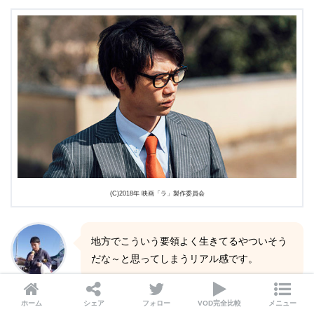
(C)2018年 映画「ラ」製作委員会
地方でこういう要領よく生きてるやついそう
だな～と思ってしまうリアル感です。
シライシ
ホーム
シェア
フォロー
VOD完全比較
メニュー