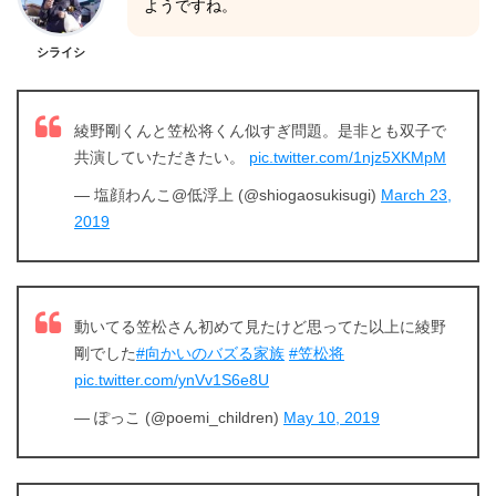
ようですね。
シライシ
綾野剛くんと笠松将くん似すぎ問題。是非とも双子で
共演していただきたい。
pic.twitter.com/1njz5XKMpM
— 塩顔わんこ@低浮上 (@shiogaosukisugi)
March 23,
2019
動いてる笠松さん初めて見たけど思ってた以上に綾野
剛でした
#向かいのバズる家族
#笠松将
pic.twitter.com/ynVv1S6e8U
— ぽっこ (@poemi_children)
May 10, 2019