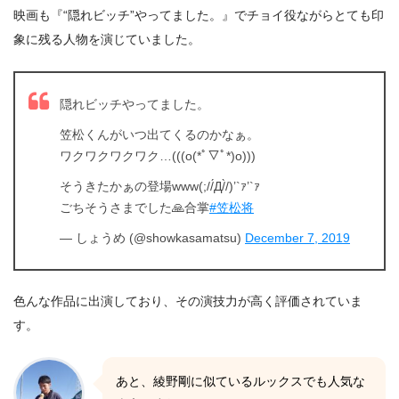
映画も『“隠れビッチ”やってました。』でチョイ役ながらとても印
象に残る人物を演じていました。
隠れビッチやってました。
笠松くんがいつ出てくるのかなぁ。
ワクワクワクワク…(((o(*ﾟ▽ﾟ*)o)))
そうきたかぁの登場www(;//́Д/̀/)’`ｧ’`ｧ
ごちそうさまでした🙏合掌
#笠松将
— しょうめ (@showkasamatsu)
December 7, 2019
色んな作品に出演しており、その演技力が高く評価されていま
す。
あと、綾野剛に似ているルックスでも人気な