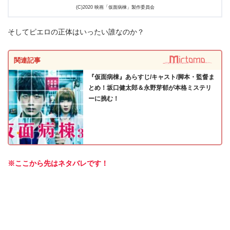
(C)2020 映画「仮面病棟」製作委員会
そしてピエロの正体はいったい誰なのか？
関連記事
『仮面病棟』あらすじ/キャスト/脚本・監督ま
とめ！坂口健太郎＆永野芽郁が本格ミステリ
ーに挑む！
※ここから先はネタバレです！