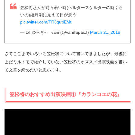
笠松将さんが時々若い時(ヘルタースケルターの時くら
いの)綾野剛に見えて目が潤う
pic.twitter.com/TR3qutIEMt
— 1/f ゆらぎ• →vàńi (@vanillapai1f)
March 21, 2019
さてここまでいろいろ笠松将について書いてきましたが、最後に
まだミルトモで紹介していない笠松将のオススメ出演映画を書い
て文章を締めたいと思います。
笠松将のおすすめ出演映画①『カランコエの花』