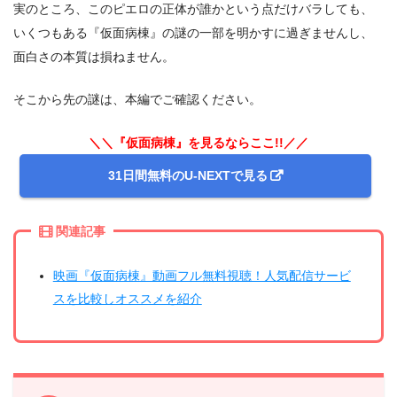
実のところ、このピエロの正体が誰かという点だけバラしても、
いくつもある『仮面病棟』の謎の一部を明かすに過ぎませんし、
面白さの本質は損ねません。
そこから先の謎は、本編でご確認ください。
＼＼『仮面病棟』を見るならここ!!／／
31日間無料のU-NEXTで見る
関連記事
映画『仮面病棟』動画フル無料視聴！人気配信サービ
スを比較しオススメを紹介