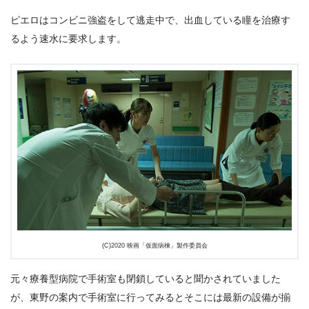
ピエロはコンビニ強盗をして逃走中で、出血している瞳を治療す
るよう速水に要求します。
(C)2020 映画「仮面病棟」製作委員会
元々療養型病院で手術室も閉鎖していると聞かされていました
が、東野の案内で手術室に行ってみるとそこには最新の設備が揃