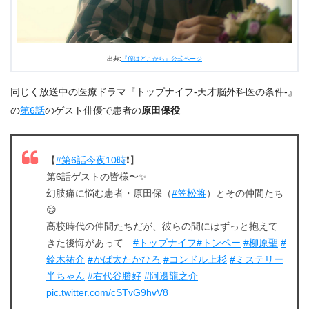
出典:
『僕はどこから』公式ページ
同じく放送中の医療ドラマ『トップナイフ-天才脳外科医の条件-』
の
第6話
のゲスト俳優で患者の
原田保役
【
#第6話今夜10時
❗】
第6話ゲストの皆様〜✨
幻肢痛に悩む患者・原田保（
#笠松将
）とその仲間たち
😊
高校時代の仲間たちだが、彼らの間にはずっと抱えて
きた後悔があって…
#トップナイフ
#トンペー
#柳原聖
#
鈴木祐介
#かば太たかひろ
#コンドル上杉
#ミステリー
半ちゃん
#右代谷勝好
#阿邊龍之介
pic.twitter.com/cSTvG9hvV8