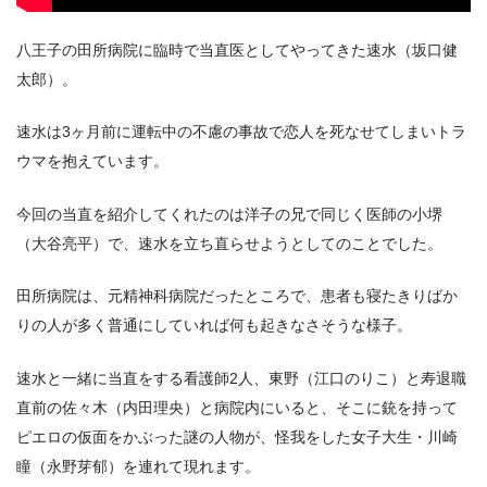
八王子の田所病院に臨時で当直医としてやってきた速水（坂口健
太郎）。
速水は3ヶ月前に運転中の不慮の事故で恋人を死なせてしまいトラ
ウマを抱えています。
今回の当直を紹介してくれたのは洋子の兄で同じく医師の小堺
（大谷亮平）で、速水を立ち直らせようとしてのことでした。
田所病院は、元精神科病院だったところで、患者も寝たきりばか
りの人が多く普通にしていれば何も起きなさそうな様子。
速水と一緒に当直をする看護師2人、東野（江口のりこ）と寿退職
直前の佐々木（内田理央）と病院内にいると、そこに銃を持って
ピエロの仮面をかぶった謎の人物が、怪我をした女子大生・川崎
瞳（永野芽郁）を連れて現れます。