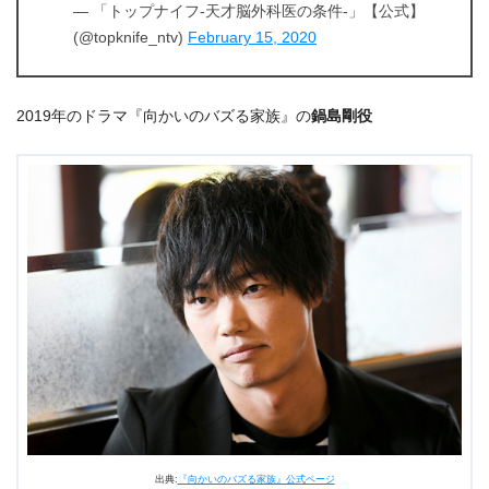
— 「トップナイフ-天才脳外科医の条件-」【公式】
(@topknife_ntv)
February 15, 2020
2019年のドラマ『向かいのバズる家族』の
鍋島剛役
出典:
『向かいのバズる家族』公式ページ