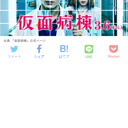
出典:『仮面病棟』公式ページ
LINE
ツイート
シェア
はてブ
Pocket