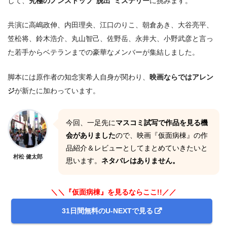
して、
究極のノンストップ“脱出”ミステリー
に挑みます。
共演に高嶋政伸、内田理央、江口のりこ、朝倉あき、大谷亮平、
笠松将、鈴木浩介、丸山智己、佐野岳、永井大、小野武彦と言っ
た若手からベテランまでの豪華なメンバーが集結しました。
脚本には原作者の知念実希人自身が関わり、
映画ならではアレン
ジ
が新たに加わっています。
今回、一足先に
マスコミ試写で作品を見る機
会がありました
ので、映画『仮面病棟』の作
品紹介＆レビューとしてまとめていきたいと
村松 健太郎
思います。
ネタバレはありません。
＼＼『仮面病棟』を見るならここ!!／／
31日間無料のU-NEXTで見る