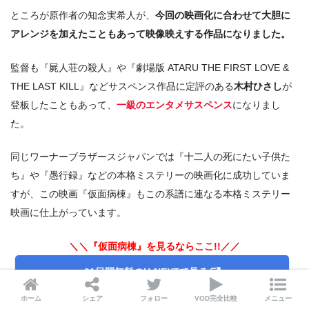
ところが原作者の知念実希人が、
今回の映画化に合わせて大胆に
アレンジを加えたこともあって映像映えする作品になりました。
監督も『屍人荘の殺人』や『劇場版 ATARU THE FIRST LOVE &
THE LAST KILL』などサスペンス作品に定評のある
木村ひさし
が
登板したこともあって、
一級のエンタメサスペンス
になりまし
た。
同じワーナーブラザースジャパンでは『十二人の死にたい子供た
ち』や『愚行録』などの本格ミステリーの映画化に成功していま
すが、この映画『仮面病棟』もこの系譜に連なる本格ミステリー
映画に仕上がっています。
＼＼『仮面病棟』を見るならここ!!／／
31日間無料のU-NEXTで見る
ホーム
シェア
フォロー
VOD完全比較
メニュー