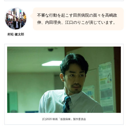
不審な行動を起こす田所病院の面々を高嶋政
伸、内田理央、江口のりこが演じています。
村松 健太郎
(C)2020 映画「仮面病棟」製作委員会