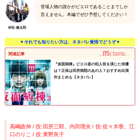
登場人物の誰かがピエロであることまでしか
言えません。本編でぜひ予想してください！
村松 健太郎
▼それでも知りたい方は、ネタバレ覚悟でどうぞ▼
関連記事
『仮面病棟』ピエロ姿の犯人役を演じた俳優
は？正体は田所病院のあの人？おすすめ出演
作まとめも【ネタバレ】
高嶋政伸 / 役:田所三郎、内田理央 / 役:佐々木香、江
口のりこ / 役:東野良子