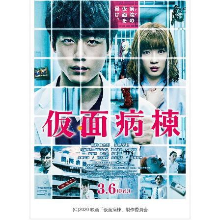
3.4
高嶋政伸 / 役:田所三郎、内田理央 / 役:佐々木香、江口
のりこ / 役:東野良子
4.
『仮面病棟』の監督・脚本情報
5.
『仮面病棟』まとめ
(C)2020 映画「仮面病棟」製作委員会