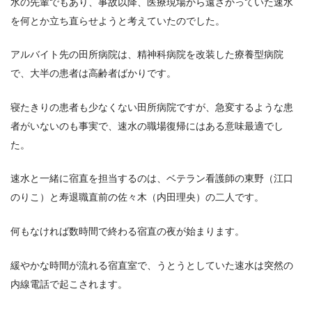
水の先輩でもあり、事故以降、医療現場から遠ざかっていた速水
を何とか立ち直らせようと考えていたのでした。
アルバイト先の田所病院は、精神科病院を改装した療養型病院
で、大半の患者は高齢者ばかりです。
寝たきりの患者も少なくない田所病院ですが、急変するような患
者がいないのも事実で、速水の職場復帰にはある意味最適でし
た。
速水と一緒に宿直を担当するのは、ベテラン看護師の東野（江口
のりこ）と寿退職直前の佐々木（内田理央）の二人です。
何もなければ数時間で終わる宿直の夜が始まります。
緩やかな時間が流れる宿直室で、うとうとしていた速水は突然の
内線電話で起こされます。