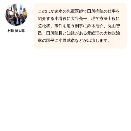
このほか速水の先輩医師で田所病院の仕事を
紹介する小堺役に大谷亮平、理学療法士役に
笠松将、事件を追う刑事に鈴木浩介、丸山智
村松 健太郎
己、田所院長と知縁がある元総理の大物政治
家の国平に小野武彦などが出演します。