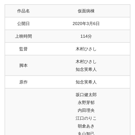
作品名
仮面病棟
公開日
2020年3月6日
上映時間
114分
監督
木村ひさし
木村ひさし
脚本
知念実希人
原作
知念実希人
坂口健太郎
永野芽郁
内田理央
江口のりこ
朝倉あき
丸山智己