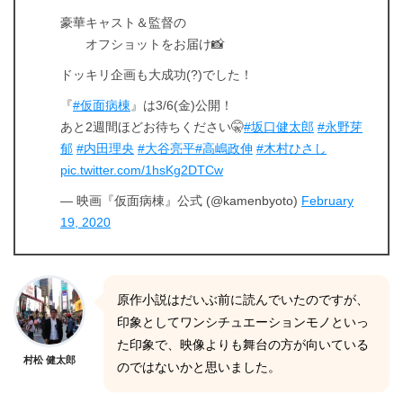
豪華キャスト＆監督の
オフショットをお届け📸
ドッキリ企画も大成功(?)でした！
『
#仮面病棟
』は3/6(金)公開！
あと2週間ほどお待ちください🤫
#坂口健太郎
#永野芽
郁
#内田理央
#大谷亮平
#高嶋政伸
#木村ひさし
pic.twitter.com/1hsKg2DTCw
— 映画『仮面病棟』公式 (@kamenbyoto)
February
19, 2020
原作小説はだいぶ前に読んでいたのですが、
印象としてワンシチュエーションモノといっ
た印象で、映像よりも舞台の方が向いている
村松 健太郎
のではないかと思いました。