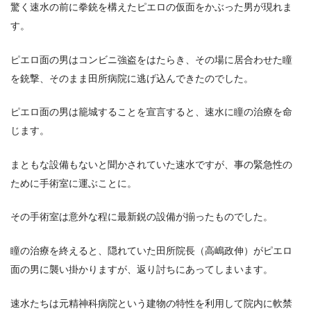
驚く速水の前に拳銃を構えたピエロの仮面をかぶった男が現れま
す。
ピエロ面の男はコンビニ強盗をはたらき、その場に居合わせた瞳
を銃撃、そのまま田所病院に逃げ込んできたのでした。
ピエロ面の男は籠城することを宣言すると、速水に瞳の治療を命
じます。
まともな設備もないと聞かされていた速水ですが、事の緊急性の
ために手術室に運ぶことに。
その手術室は意外な程に最新鋭の設備が揃ったものでした。
瞳の治療を終えると、隠れていた田所院長（高嶋政伸）がピエロ
面の男に襲い掛かりますが、返り討ちにあってしまいます。
速水たちは元精神科病院という建物の特性を利用して院内に軟禁