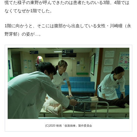
慌てた様子の東野が呼んできたのは患者たちのいる3階、4階では
なくてなぜか1階でした。
1階に向かうと、そこには腹部から出血している女性・川崎瞳（永
野芽郁）の姿が…。
(C)2020 映画「仮面病棟」製作委員会