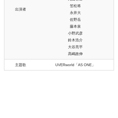
笠松将
出演者
永井大
佐野岳
藤本泉
小野武彦
鈴木浩介
大谷亮平
髙嶋政伸
主題歌
UVERworld「AS ONE」