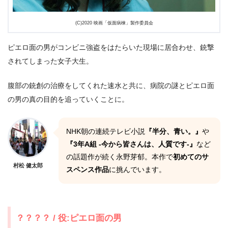
(C)2020 映画「仮面病棟」製作委員会
ピエロ面の男がコンビニ強盗をはたらいた現場に居合わせ、銃撃
されてしまった女子大生。
腹部の銃創の治療をしてくれた速水と共に、病院の謎とピエロ面
の男の真の目的を追っていくことに。
NHK朝の連続テレビ小説
『半分、青い。』
や
『3年A組 -今から皆さんは、人質です-』
など
の話題作が続く永野芽郁。本作で
初めてのサ
村松 健太郎
スペンス作品
に挑んでいます。
？？？？ / 役:ピエロ面の男