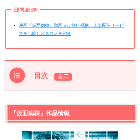
関連記事
映画『仮面病棟』動画フル無料視聴！人気配信サービ
スを比較しオススメを紹介
目次
1.
『仮面病棟』作品情報
2.
『仮面病棟』あらすじ
3.
『仮面病棟』作品情報
『仮面病棟』主要キャスト
3.1
坂口健太郎 / 役:速水秀吾
3.2
永野芽郁 / 役:川崎瞳
3.3
？？？？ / 役:ピエロ面の男