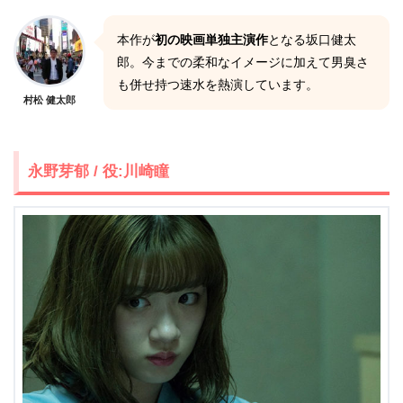
本作が
初の映画単独主演作
となる坂口健太
郎。今までの柔和なイメージに加えて男臭さ
も併せ持つ速水を熱演しています。
村松 健太郎
永野芽郁 / 役:川崎瞳