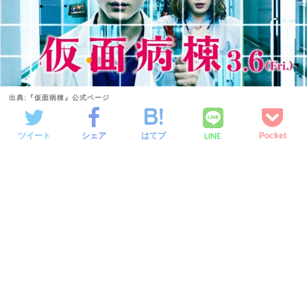
出典:『仮面病棟』公式ページ
LINE
ツイート
シェア
はてブ
Pocket