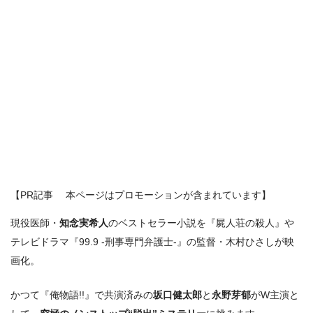
【PR記事 本ページはプロモーションが含まれています】
現役医師・
知念実希人
のベストセラー小説を『屍人荘の殺人』や
テレビドラマ『99.9 -刑事専門弁護士-』の監督・木村ひさしが映
画化。
かつて『俺物語!!』で共演済みの
坂口健太郎
と
永野芽郁
がW主演と