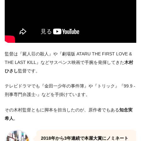
監督は『屍人荘の殺人』や『劇場版 ATARU THE FIRST LOVE &
THE LAST KILL』などサスペンス映画で手腕を発揮してきた
木村
ひさし
監督です。
テレビドラマでも『金田一少年の事件簿』や『トリック』『99.9 -
刑事専門弁護士-』などを手掛けています。
その木村監督ともに脚本を担当したのが、原作者でもある
知念実
希人
。
2018年から3年連続で本屋大賞にノミネート