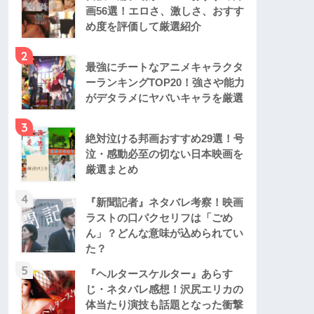
画56選！エロさ、激しさ、おすす
め度を評価して厳選紹介
2
最強にチートなアニメキャラクタ
ーランキングTOP20！強さや能力
がデタラメにヤバいキャラを厳選
3
絶対泣ける邦画おすすめ29選！号
泣・感動必至の切ない日本映画を
厳選まとめ
4
『新聞記者』ネタバレ考察！映画
ラストの口パクセリフは「ごめ
ん」？どんな意味が込められてい
た？
5
『ヘルタースケルター』あらす
じ・ネタバレ感想！沢尻エリカの
体当たり演技も話題となった衝撃