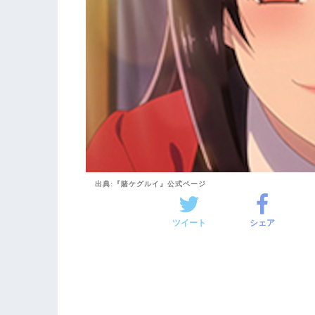
出典:『賭ケグルイ』公式ページ
ツイート
シェア