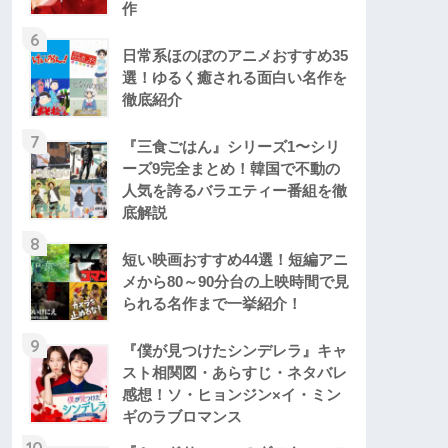
作
6
日常系ほのぼのアニメおすすめ35
選！ゆるく癒される面白い名作を
徹底紹介
7
『三食ごはん』シリーズ1〜シリ
ーズ9完全まとめ！韓国で不動の
人気を誇るバラエティー番組を徹
底解説
8
短い映画おすすめ44選！短編アニ
メから80～90分台の上映時間で見
られる名作まで一挙紹介！
9
『僕が見つけたシンデレラ』キャ
スト相関図・あらすじ・ネタバレ
感想！ソ・ヒョンジン×イ・ミン
ギのラブロマンス
10