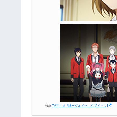
出典:
TVアニメ『賭ケグルイ××』公式ページ