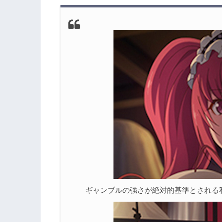
3.2
「指切りギロチン」で見せた蛇喰夢子
3.3
指切りギロチンの勝敗、そして新たな
4.
『賭ケグルイ××』第1話「再ビ賭ケ狂
5.
『賭ケグルイ××』を視聴できるVODは
6.
『賭ケグルイ××』他話のネタバレ記事
ギャンブルの強さが絶対的基準とされる