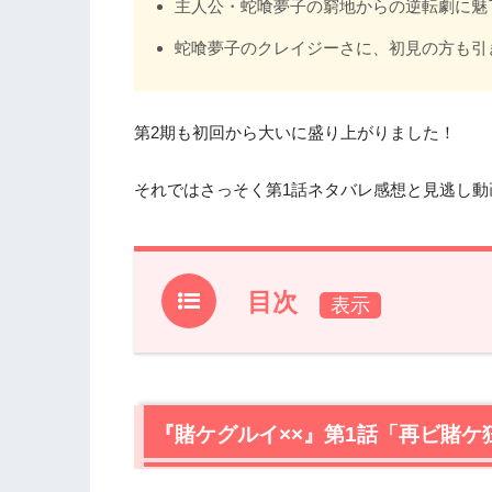
主人公・蛇喰夢子の窮地からの逆転劇に魅
蛇喰夢子のクレイジーさに、初見の方も引
第2期も初回から大いに盛り上がりました！
それではさっそく第1話ネタバレ感想と見逃し
目次
1.
『賭ケグルイ××』第1話「再ビ賭ケ狂
2.
『賭ケグルイ××』を視聴できる動画配
『賭ケグルイ××』第1話「再ビ賭ケ
3.
【ネタバレ】『賭ケグルイ××』第1話
3.1
記念すべき第2期最初のギャンブル「