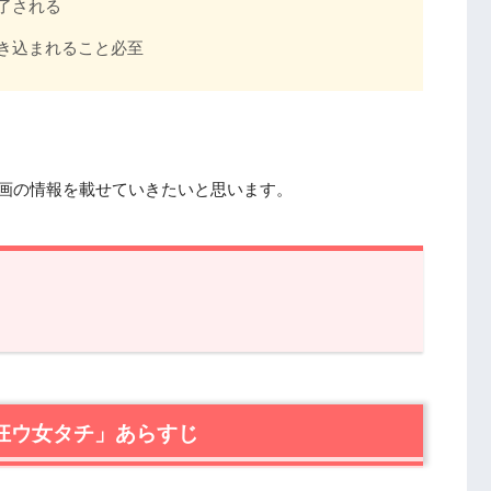
了される
き込まれること必至
動画の情報を載せていきたいと思います。
ウ女タチ」あらすじ
信サービス
狂ウ女タチ」あらすじ
「再ビ賭ケ狂ウ女タチ」の感想
指切りギロチン」