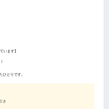
ています】
期！
たひとりです。
引き