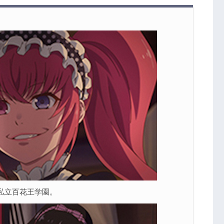
と生志摩妄のイカレ具合
るギャンブル狂たち
ウ女タチ」まとめ
？
一覧
私立百花王学園。