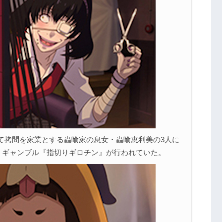
て拷問を家業とする蟲喰家の息女・蟲喰恵利美の3人に
うギャンブル『指切りギロチン』が行われていた。