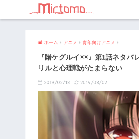
ホーム
アニメ
青年向けアニメ
『賭ケグルイ××』第1話ネタバ
リルと心理戦がたまらない
2019/02/18
2019/08/02