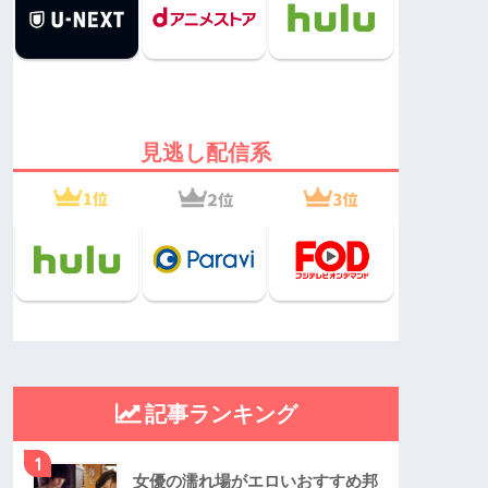
見逃し配信系
記事ランキング
1
女優の濡れ場がエロいおすすめ邦