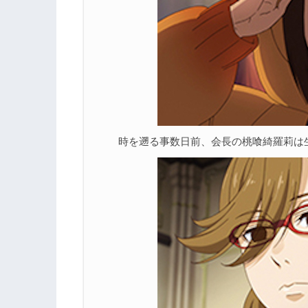
時を遡る事数日前、会長の桃喰綺羅莉は