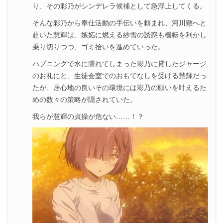
り、その彩乃がシンデレラ候補として急浮上してくる。
そんな彩乃から奉仕活動の手伝いを頼まれ、河川敷へと
赴いた慧輝は、嫉妬に燃える紗雪の誘惑も機転を利かし
乗り切りつつ、ゴミ拾いを進めていった。
ハプニングで水に濡れてしまった彩乃に貸したジャージ
のお礼にと、生徒会室でのおもてなしを受ける慧輝だっ
たが、居心地の良いその環境には彩乃の願いを叶えるた
めの数々の策略が隠されていた。
我らが慧輝の貞操が危ない……！？