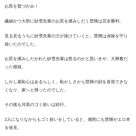
お尻を鷲づかみ！
繊細かつ大胆に紗雪先輩のお尻を揉みしだく慧輝は完全勝利。
見る見るうちに紗雪先輩の力が抜けていくと、慧輝は貞操を守り
抜いたのでした。
お尻を揉みしだかれた紗雪先輩は怒るのかと思いきや、大興奮だ
った模様。
しかし羞恥心はあるらしく、恥かしさから慧輝の顔を直視できな
くなり、家へと帰ったのでした。
その後も河原のゴミ拾いは続行。
2人になりながらもゴミ拾いをしていると、偶然にも慧輝がエロ本
を発見。