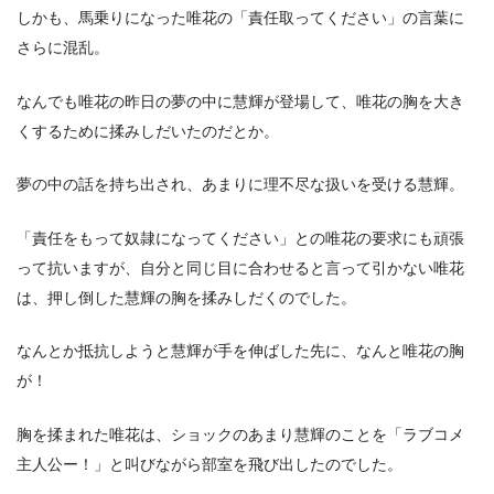
しかも、馬乗りになった唯花の「責任取ってください」の言葉に
さらに混乱。
なんでも唯花の昨日の夢の中に慧輝が登場して、唯花の胸を大き
くするために揉みしだいたのだとか。
夢の中の話を持ち出され、あまりに理不尽な扱いを受ける慧輝。
「責任をもって奴隷になってください」との唯花の要求にも頑張
って抗いますが、自分と同じ目に合わせると言って引かない唯花
は、押し倒した慧輝の胸を揉みしだくのでした。
なんとか抵抗しようと慧輝が手を伸ばした先に、なんと唯花の胸
が！
胸を揉まれた唯花は、ショックのあまり慧輝のことを「ラブコメ
主人公ー！」と叫びながら部室を飛び出したのでした。