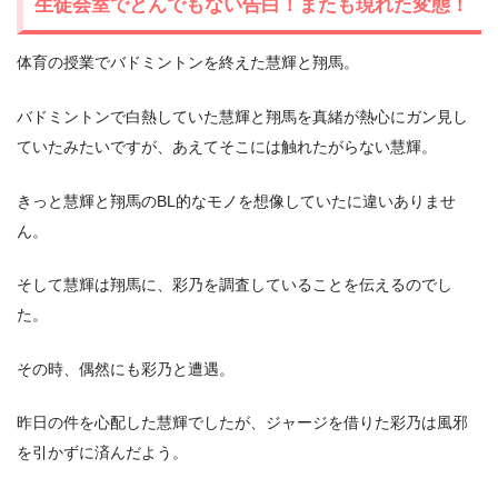
生徒会室でとんでもない告白！またも現れた変態！
体育の授業でバドミントンを終えた慧輝と翔馬。
バドミントンで白熱していた慧輝と翔馬を真緒が熱心にガン見し
ていたみたいですが、あえてそこには触れたがらない慧輝。
きっと慧輝と翔馬のBL的なモノを想像していたに違いありませ
ん。
そして慧輝は翔馬に、彩乃を調査していることを伝えるのでし
た。
その時、偶然にも彩乃と遭遇。
昨日の件を心配した慧輝でしたが、ジャージを借りた彩乃は風邪
を引かずに済んだよう。