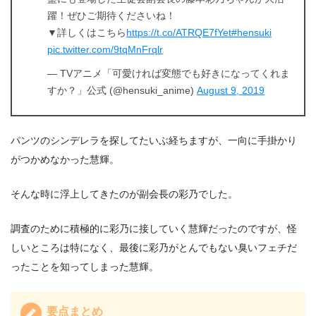
躍！ぜひご期待くださいね！
▼詳しくはこちら
https://t.co/ATRQE7fYet
#hensuki
pic.twitter.com/9tqMnFrqlr
— TVアニメ「可愛ければ変態でも好きになってくれま
すか？」公式 (@hensuki_anime)
August 9, 2019
パンツのシンデレラを探してたいぶ経ちますが、一向に手掛かり
がつかめなかった慧輝。
そんな時に浮上してきたのが副会長の彩乃でした。
調査のために積極的に彩乃に接していく慧輝だったのですが、怪
しいところは特になく、最後に彩乃がとんでもない臭いフェチだ
ったことを知ってしまった慧輝。
要点まとめ