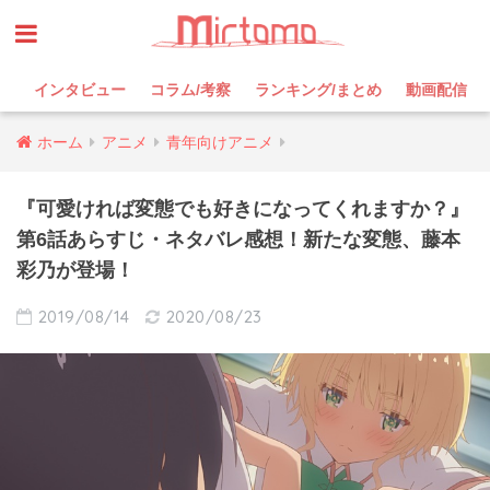
インタビュー
コラム/考察
ランキング/まとめ
動画配信
ホーム
アニメ
青年向けアニメ
『可愛ければ変態でも好きになってくれますか？』
第6話あらすじ・ネタバレ感想！新たな変態、藤本
彩乃が登場！
2019/08/14
2020/08/23