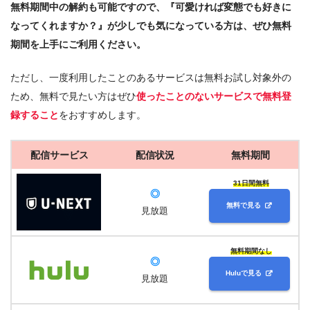
無料期間中の解約も可能ですので、『可愛ければ変態でも好きに
なってくれますか？』が少しでも気になっている方は、ぜひ無料
期間を上手にご利用ください。
ただし、一度利用したことのあるサービスは無料お試し対象外の
ため、無料で見たい方はぜひ
使ったことのないサービスで無料登
録すること
をおすすめします。
配信サービス
配信状況
無料期間
31日間無料
◎
無料で見る
見放題
無料期間なし
◎
Huluで見る
見放題