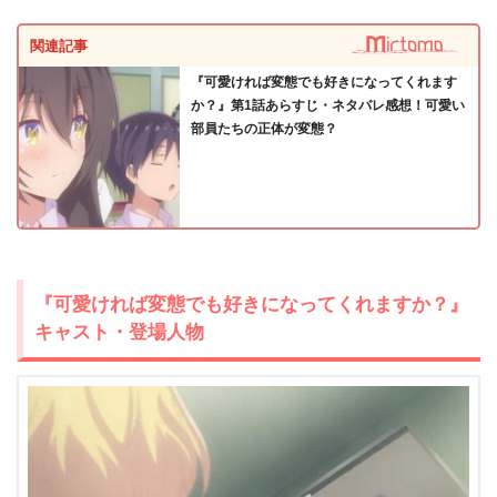
関連記事
『可愛ければ変態でも好きになってくれます
か？』第1話あらすじ・ネタバレ感想！可愛い
部員たちの正体が変態？
『可愛ければ変態でも好きになってくれますか？』
出典:
U-NEXT
キャスト・登場人物