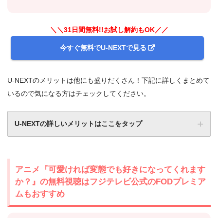
＼＼31日間無料!!お試し解約もOK／／
今すぐ無料でU-NEXTで見る
U-NEXTのメリットは他にも盛りだくさん！下記に詳しくまとめて
いるので気になる方はチェックしてください。
U-NEXTの詳しいメリットはここをタップ
アニメ『可愛ければ変態でも好きになってくれます
か？』の無料視聴はフジテレビ公式のFODプレミア
ムもおすすめ