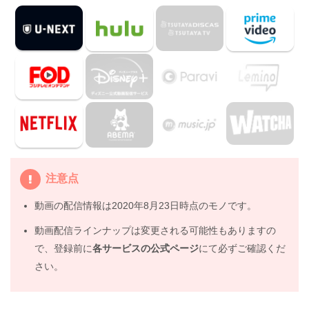
2.3
『可愛ければ変態でも好きになってくれますか？』制
作スタッフ
2.4
『可愛ければ変態でも好きになってくれますか？』原
作ラノベも読みたい方へ
3.
『可愛ければ変態でも好きになってくれますか？』を見
たい人におすすめの関連作品
4.
アニメ『可愛ければ変態でも好きになってくれます
か？』の動画はDailymotionやPandoraではなく、配信サ
ービスで安全に見よう
注意点
5.
アニメ『可愛ければ変態でも好きになってくれます
動画の配信情報は2020年8月23日時点のモノです。
か？』動画フル無料視聴まとめ
動画配信ラインナップは変更される可能性もありますの
で、登録前に
各サービスの公式ページ
にて必ずご確認くだ
さい。