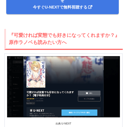
を
今すぐU-NEXTで無料視聴する
『可愛ければ変態でも好きになってくれますか？』
原作ラノベも読みたい方へ
出典:
U-NEXT
出典:U-NEXT