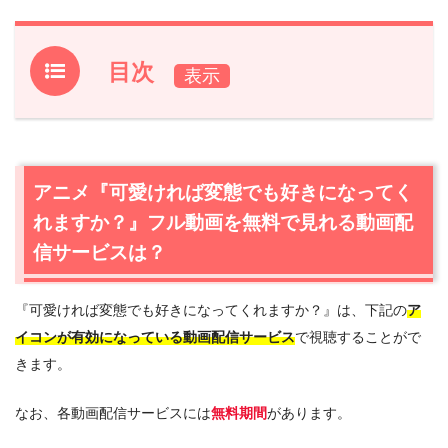
目次
1.
アニメ『可愛ければ変態でも好きになってくれます
か？』フル動画を無料で見れる動画配信サービスは？
1.1
アニメ『可愛ければ変態でも好きになってくれます
アニメ『可愛ければ変態でも好きになってく
か？』の無料視聴はU-NEXTが一番おすすめ
れますか？』フル動画を無料で見れる動画配
1.2
アニメ『可愛ければ変態でも好きになってくれます
か？』の無料視聴はフジテレビ公式のFODプレミアムもお
信サービスは？
すすめ
2.
『可愛ければ変態でも好きになってくれますか？』は、下記の
ア
『可愛ければ変態でも好きになってくれますか？』作品
情報
イコンが有効になっている動画配信サービス
で視聴することがで
きます。
2.1
『可愛ければ変態でも好きになってくれますか？』あら
すじ
なお、各動画配信サービスには
無料期間
があります。
2.2
『可愛ければ変態でも好きになってくれますか？』キ
ャスト・登場人物