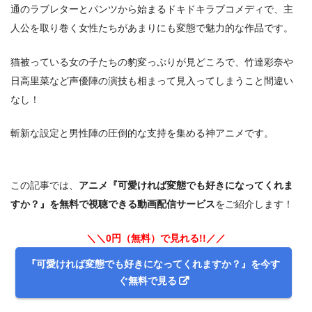
通のラブレターとパンツから始まるドキドキラブコメディで、主
人公を取り巻く女性たちがあまりにも変態で魅力的な作品です。
猫被っている女の子たちの豹変っぷりが見どころで、竹達彩奈や
日高里菜など声優陣の演技も相まって見入ってしまうこと間違い
なし！
斬新な設定と男性陣の圧倒的な支持を集める神アニメです。
この記事では、
アニメ『可愛ければ変態でも好きになってくれま
すか？』を無料で視聴できる動画配信サービス
をご紹介します！
＼＼0円（無料）で見れる!!／／
『可愛ければ変態でも好きになってくれますか？』を今す
ぐ無料で見る