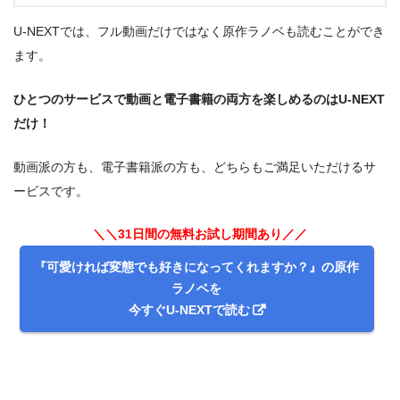
U-NEXTでは、フル動画だけではなく原作ラノベも読むことができ
ます。
＼＼31日間無料!!お試し解約もOK／／
ひとつのサービスで動画と電子書籍の両方を楽しめるのはU-NEXT
だけ！
今すぐ無料でU-NEXTで見る
動画派の方も、電子書籍派の方も、どちらもご満足いただけるサ
ービスです。
＼＼31日間の無料お試し期間あり／／
『可愛ければ変態でも好きになってくれますか？』の原作
ラノベを
今すぐU-NEXTで読む