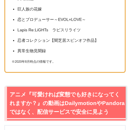
巨人族の花嫁
恋とプロデューサー～EVOL×LOVE～
Lapis Re:LiGHTs ラピスリライツ
忍者コレクション【闇芝居スピンオフ作品】
異常生物見聞録
※2020年8月時点の情報です。
アニメ『可愛ければ変態でも好きになってく
れますか？』の動画はDailymotionやPandora
ではなく、配信サービスで安全に見よう