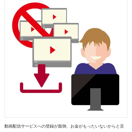
動画配信サービスへの登録が面倒、お金がもったいないからと言