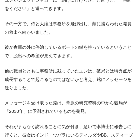
ユンがジェットジャガーに「助けに行けるか」と問うと、「時間
をください」と返ってきます。
その一方で、侍と大滝は事務所を飛び出し、繭に捕らわれた職員
の救出へ向かいました。
彼が倉庫の外に停泊しているボートの鍵を持っているということ
で、脱出への希望が見えてきます。
他の職員とともに事務所に残っていたユンは、破局とは特異点が
成長することで起こるものではないかと考え、銘にメッセージを
送りました。
メッセージを受け取った銘は、葦原の研究資料の中から破局が
「2030年」に予測されているものを発見。
それがまもなく訪れることに気が付き、急いで李博士に報告しに
行くと、彼女はインド・ウパラにいるティルダやBB、スティーブ