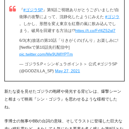
『
#ゴジラSP
』第9話ご視聴ありがとうございました!自
衛隊の攻撃によって、沈静化したようにみえた
#ゴジラ
。しかし、形態を変え東京を紅塵の嵐に飲み込んでし
まう。破局を回避する方法は!?
https://t.co/Frf4Z52ql7
6/3(木)放送の第10話「りきがくのげんり」お楽しみに!
[Netflixで第10話先行配信中]
pic.twitter.com/Me9UMlYPTm
— ゴジラS.P＜シンギュラポイント＞ 公式 #ゴジラSP
(@GODZILLA_SP)
May 27, 2021
新たな姿を見せたゴジラの咆哮や発光する背ビレは、爆撃シーン
と相まって映画『シン・ゴジラ』を思わせるような様相でした
ね。
李博士の無事やBBの台詞の意味、そしてラストに登場した巨大な
赤い積乱雲など、またしても気になる要素を多く残した第9話とな