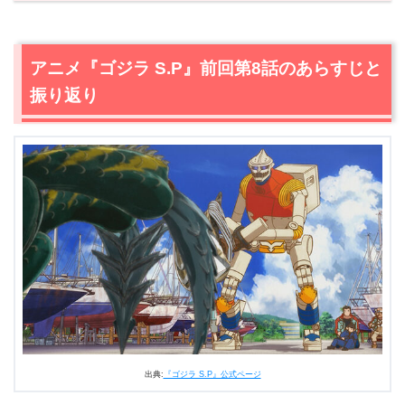
アニメ『ゴジラ S.P』前回第8話のあらすじと振り返り
2.
【ネタバレ】アニメ『ゴジラ S.P』第9話あらすじ・感
想
アニメ『ゴジラ S.P』前回第8話のあらすじと
2.1
変化を続ける“ゴジラ”
振り返り
2.2
オーソゴナル・ダイアゴナライザーの開発
2.3
ジェットジャガーｖｓクモンガの群れ
2.4
“破局”を観測するということ
3.
アニメ『ゴジラ S.P』第9話あらすじ・ネタバレ感まとめ
出典:
『ゴジラ S.P』公式ページ