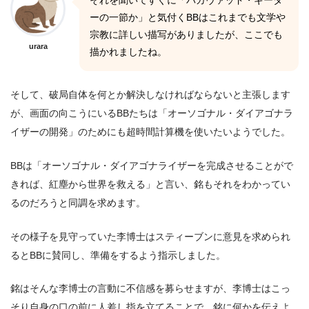
それを聞いてすぐに「バガヴァッド・ギータ
ーの一節か」と気付くBBはこれまでも文学や
宗教に詳しい描写がありましたが、ここでも
urara
描かれましたね。
そして、破局自体を何とか解決しなければならないと主張します
が、画面の向こうにいるBBたちは「オーソゴナル・ダイアゴナラ
イザーの開発」のためにも超時間計算機を使いたいようでした。
BBは「オーソゴナル・ダイアゴナライザーを完成させることがで
きれば、紅塵から世界を救える」と言い、銘もそれをわかってい
るのだろうと同調を求めます。
その様子を見守っていた李博士はスティーブンに意見を求められ
るとBBに賛同し、準備をするよう指示しました。
銘はそんな李博士の言動に不信感を募らせますが、李博士はこっ
そり自身の口の前に人差し指を立てることで、銘に何かを伝えよ