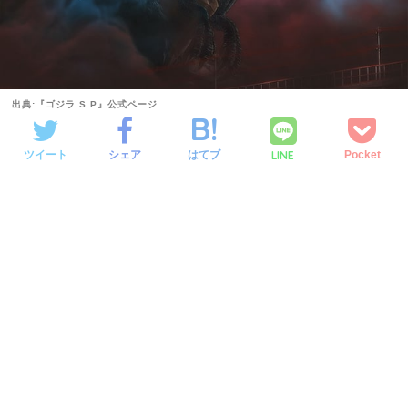
出典:『ゴジラ S.P』公式ページ
LINE
ツイート
シェア
はてブ
Pocket