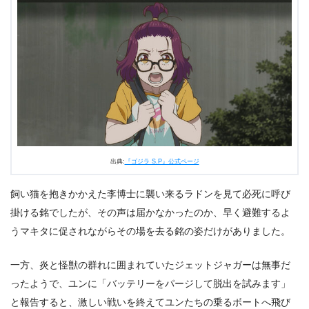
出典:
『ゴジラ S.P』公式ページ
飼い猫を抱きかかえた李博士に襲い来るラドンを見て必死に呼び
掛ける銘でしたが、その声は届かなかったのか、早く避難するよ
うマキタに促されながらその場を去る銘の姿だけがありました。
一方、炎と怪獣の群れに囲まれていたジェットジャガーは無事だ
ったようで、ユンに「バッテリーをパージして脱出を試みます」
と報告すると、激しい戦いを終えてユンたちの乗るボートへ飛び