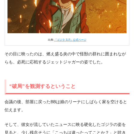
出典:
『ゴジラ S.P』公式ページ
その目に映ったのは、燃え盛る炎の中で怪獣の群れに囲まれなが
らも、必死に応戦するジェットジャガーの姿でした。
“破局”を観測するということ
会議の後、部屋に戻ったBBは娘のリーナにしばらく家を空けると
伝えます。
そして、彼女が流していたニュースに映る硬化したゴジラの姿を
見ると、少し残念そうに「こっちは違ったってことか？」と呟き