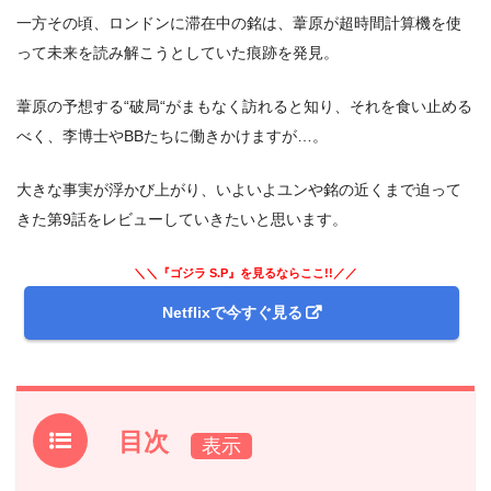
一方その頃、ロンドンに滞在中の銘は、葦原が超時間計算機を使
って未来を読み解こうとしていた痕跡を発見。
葦原の予想する“破局“がまもなく訪れると知り、それを食い止める
べく、李博士やBBたちに働きかけますが…。
大きな事実が浮かび上がり、いよいよユンや銘の近くまで迫って
きた第9話をレビューしていきたいと思います。
＼＼『ゴジラ S.P』を見るならここ!!／／
Netflixで今すぐ見る
目次
1.