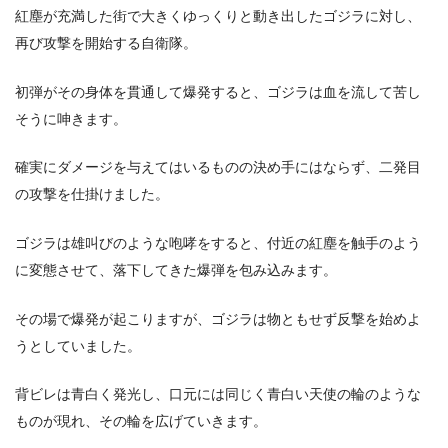
紅塵が充満した街で大きくゆっくりと動き出したゴジラに対し、
再び攻撃を開始する自衛隊。
初弾がその身体を貫通して爆発すると、ゴジラは血を流して苦し
そうに呻きます。
確実にダメージを与えてはいるものの決め手にはならず、二発目
の攻撃を仕掛けました。
ゴジラは雄叫びのような咆哮をすると、付近の紅塵を触手のよう
に変態させて、落下してきた爆弾を包み込みます。
その場で爆発が起こりますが、ゴジラは物ともせず反撃を始めよ
うとしていました。
背ビレは青白く発光し、口元には同じく青白い天使の輪のような
ものが現れ、その輪を広げていきます。