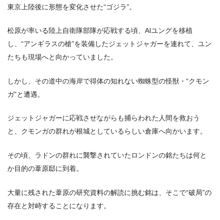
東京上陸後に形態を変化させた“ゴジラ”。
松原が率いる陸上自衛隊部隊が応戦する頃、AIユングを移植
し、“アンギラスの槍”を装備したジェットジャガーを連れて、ユン
たちも現場へと向かっていました。
しかし、その道中の海岸で得体の知れない蜘蛛型の怪獣・“クモン
ガ”と遭遇。
ジェットジャガーに応戦させながらも捕らわれた人間を救おう
と、クモンガの群れが根城としているらしい倉庫へ向かいます。
その頃、ラドンの群れに襲撃されていたロンドンの銘たちは何と
か目的の葦原邸に到着。
大量に残された葦原の研究資料の解読に挑む銘は、そこで“破局”の
存在と対峙することになります。