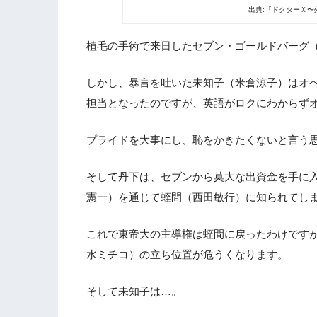
出典:『ドクターＸ
植毛の手術で来日したセブン・ゴールドバーグ
しかし、暴言を吐いた未知子（米倉涼子）はオ
担当となったのですが、英語がロクにわからず
プライドを大事にし、恥をかきたくないと言う
そして丹下は、セブンから莫大な出資金を手に
憲一）を通じて蛭間（西田敏行）に知られてし
これで東帝大の主導権は蛭間に戻ったわけです
水ミチコ）の立ち位置が危うくなります。
そして未知子は…。