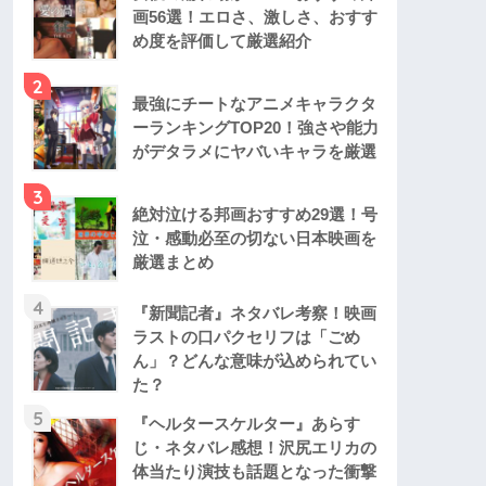
画56選！エロさ、激しさ、おすす
め度を評価して厳選紹介
2
最強にチートなアニメキャラクタ
ーランキングTOP20！強さや能力
がデタラメにヤバいキャラを厳選
3
絶対泣ける邦画おすすめ29選！号
泣・感動必至の切ない日本映画を
厳選まとめ
4
『新聞記者』ネタバレ考察！映画
ラストの口パクセリフは「ごめ
ん」？どんな意味が込められてい
た？
5
『ヘルタースケルター』あらす
じ・ネタバレ感想！沢尻エリカの
体当たり演技も話題となった衝撃