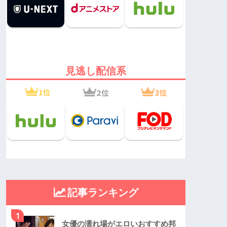
見逃し配信系
記事ランキング
1
女優の濡れ場がエロいおすすめ邦