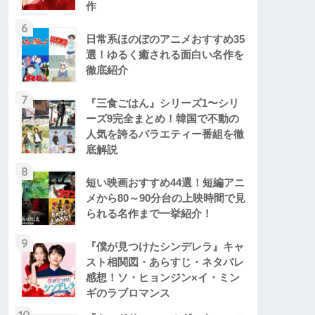
作
6
日常系ほのぼのアニメおすすめ35
選！ゆるく癒される面白い名作を
徹底紹介
7
『三食ごはん』シリーズ1〜シリ
ーズ9完全まとめ！韓国で不動の
人気を誇るバラエティー番組を徹
底解説
8
短い映画おすすめ44選！短編アニ
メから80～90分台の上映時間で見
られる名作まで一挙紹介！
9
『僕が見つけたシンデレラ』キャ
スト相関図・あらすじ・ネタバレ
感想！ソ・ヒョンジン×イ・ミン
ギのラブロマンス
10