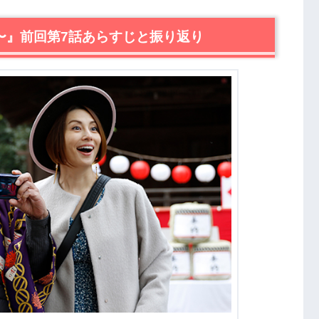
門未知子〜』第6シリーズ8話あらすじ・感想
〜』前回第7話あらすじと振り返り
松本まりか）登場
ースケ・サンタマリア）が麻里亜（松本まりか）の罠に
る麻里亜（松本まりか）。その手口に医者が手のひら返
まさかの結末に唖然
のモノマネショー
第6シリーズ8話まとめ