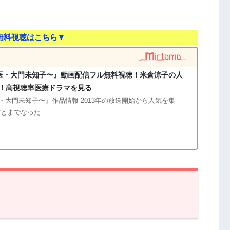
。
無料視聴はこちら▼
医・大門未知子〜』動画配信フル無料視聴！米倉涼子の人
！高視聴率医療ドラマを見る
・大門未知子〜』作品情報 2013年の放送開始から人気を集
作とまでなった……
前回第7話あらすじと振り返り