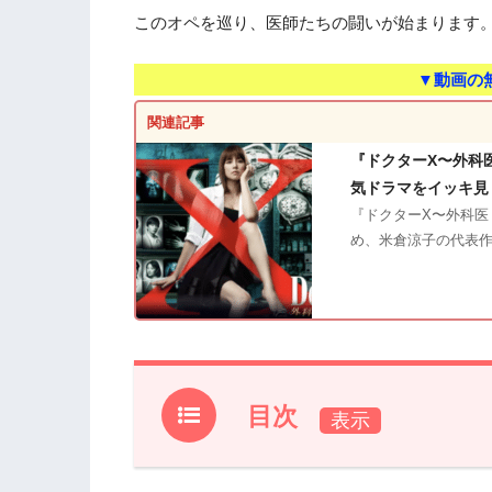
このオペを巡り、医師たちの闘いが始まります
▼動画の
関連記事
『ドクターX〜外科
気ドラマをイッキ見
『ドクターX〜外科医
め、米倉涼子の代表
目次
1.
『ドクターX〜外科医・大門未知子〜』