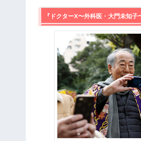
2.
【ネタバレ】『ドクターＸ〜外科医・大
2.1
『ドクターX〜外科医・大門未知子
失敗しないプリンセス・中山麻里亜（
2.2
政界のプリンスの手術を巡り、潮（ユ
はまる
2.3
手術が下手でも魔法の言葉で成功させ
し
2.4
政界のプリンスとプリンセス外科医、
2.5
行き場をなくした浜地（清水ミチコ）
3.
『ドクターX〜外科医・大門未知子〜』