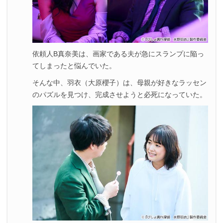
依頼人B真奈美は、画家である夫が急にスランプに陥っ
てしまったと悩んでいた。
そんな中、羽衣（大原櫻子）は、母親が好きなラッセン
のパズルを見つけ、完成させようと必死になっていた。