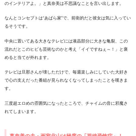
のインテリアよ。」と真奈美は不思議なことを言い出します。
なんとコンセプトは“あばら家”で、前衛的だと彼女は気に入ってい
るそうです。
中央に置いてある大きなテレビには液晶部分に大きな亀裂、この
流れだとこのヒビも芸術なのかと考え「イイですねぇ～！」と褒
めると当てが外れます。
テレビは旦那さんが壊しただけで、毎週楽しみにしていた大好き
で心の支えだった番組が見られなくなってしまったことを嘆きま
す。
三度超エロめの雰囲気になったところで、チャイムの音に邪魔さ
れてしまいます。
真奈美の夫・画家北山は極度の「視線恐怖症」！