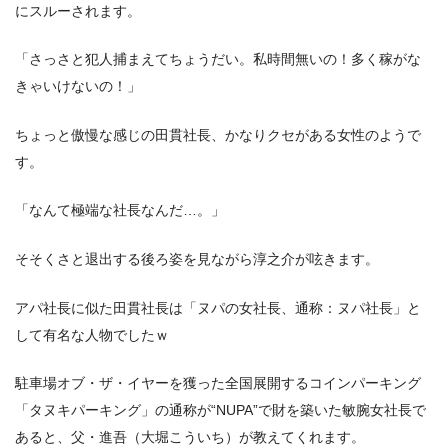
にスルーされます。
「さっさと犯人捕まえてちょうだい。私時間無いの！多く稼がな
きゃいけないの！」
ちょっと傲慢な感じの田貫社長、かなりクセがある女性のようで
す。
「なんて極端な社長なんだ…。」
そそくさと退出する後ろ姿を見ながら淳之介が呟きます。
アパ社長に似た田貫社長は「ヌパの女社長、通称：ヌパ社長」と
して有名な人物でしたｗ
駐車場オブ・ザ・イヤーを獲った全国展開するコインパーキング
「タヌキパーキング」の通称が“NUPA”で財を築いた敏腕女社長で
あると、父・進吾（大堀こういち）が教えてくれます。