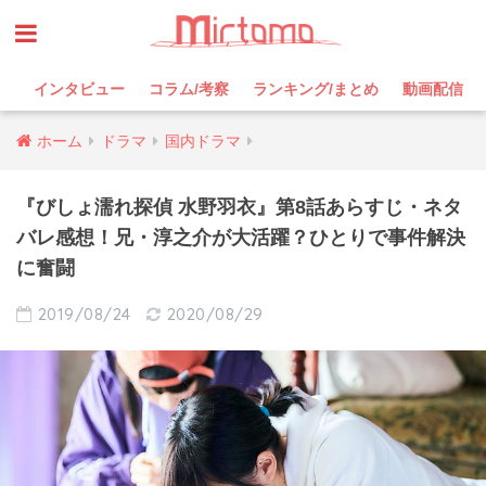
インタビュー
コラム/考察
ランキング/まとめ
動画配信
ホーム
ドラマ
国内ドラマ
『びしょ濡れ探偵 水野羽衣』第8話あらすじ・ネタ
バレ感想！兄・淳之介が大活躍？ひとりで事件解決
に奮闘
2019/08/24
2020/08/29