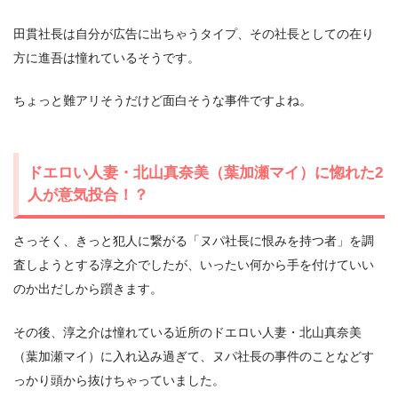
田貫社長は自分が広告に出ちゃうタイプ、その社長としての在り
方に進吾は憧れているそうです。
ちょっと難アリそうだけど面白そうな事件ですよね。
ドエロい人妻・北山真奈美（葉加瀬マイ）に惚れた2
人が意気投合！？
さっそく、きっと犯人に繋がる「ヌパ社長に恨みを持つ者」を調
査しようとする淳之介でしたが、いったい何から手を付けていい
のか出だしから躓きます。
その後、淳之介は憧れている近所のドエロい人妻・北山真奈美
（葉加瀬マイ）に入れ込み過ぎて、ヌパ社長の事件のことなどす
っかり頭から抜けちゃっていました。