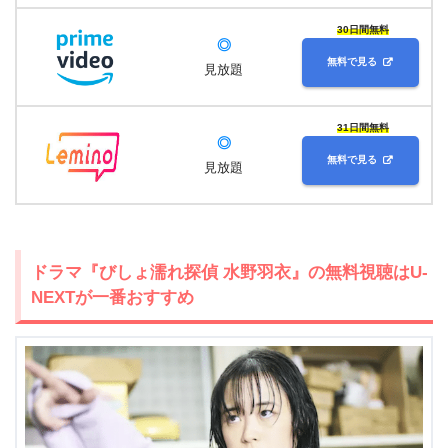
30日間無料
◎
無料で見る
見放題
31日間無料
◎
無料で見る
見放題
ドラマ『びしょ濡れ探偵 水野羽衣』の無料視聴はU-
NEXTが一番おすすめ