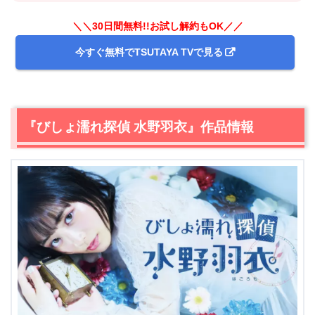
＼＼30日間無料!!お試し解約もOK／／
今すぐ無料でTSUTAYA TVで見る
『びしょ濡れ探偵 水野羽衣』作品情報
＼＼31日間無料!!お試し解約もOK／／
今すぐ無料でU-NEXTで見る