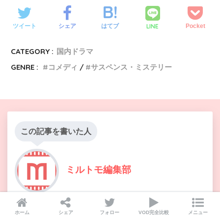
LINE
ツイート
シェア
はてブ
Pocket
CATEGORY :
国内ドラマ
GENRE :
コメディ
サスペンス・ミステリー
この記事を書いた人
ミルトモ編集部
映画、アニメ、ドラマ好きが集まる編集部。 読者がエン
ホーム
シェア
フォロー
VOD完全比較
メニュー