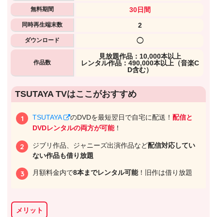
無料期間
30日間
同時再生端末数
2
ダウンロード
◯
⾒放題作品：10,000本以上
作品数
レンタル作品：490,000本以上（音楽C
D含む）
出典:
U-NEXTヘルプセンター
TSUTAYA TVはここがおすすめ
TSUTAYA
のDVDを最短翌日で自宅に配送！
配信と
DVDレンタルの両方が可能
！
ジブリ作品、ジャニーズ出演作品など
配信対応してい
ない作品も借り放題
月額料金内で
8本までレンタル可能
！旧作は借り放題
メリット