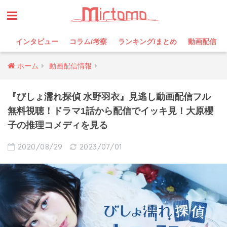
インタビュー
コラム/考察
ランキング/まとめ
動画配信
ホーム
動画配信情報
『びしょ濡れ探偵 水野羽衣』見逃し動画配信フル
無料視聴！ドラマ1話から配信でイッキ見！大原櫻
子の推理コメディを見る
2020/08/29
2023/07/01