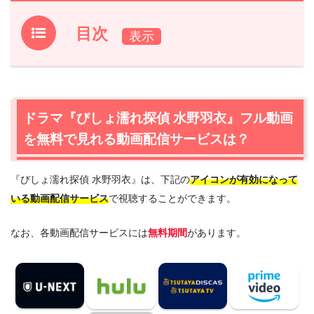
目次
1.
ドラマ『びしょ濡れ探偵 水野羽衣』フル動画を無料で見
れる動画配信サービスは？
1.1
ドラマ『びしょ濡れ探偵 水野羽衣』の無料視聴はU-
ドラマ『びしょ濡れ探偵 水野羽衣』フル動画
NEXTが一番おすすめ
を無料で見れる動画配信サービスは？
1.2
ドラマ『びしょ濡れ探偵 水野羽衣』を動画配信＆宅配
レンタルで楽しめるTSUTAYA TVもおすすめ
『びしょ濡れ探偵 水野羽衣』は、下記の
アイコンが有効になって
2.
『びしょ濡れ探偵 水野羽衣』作品情報
いる動画配信サービス
で視聴することができます。
2.1
『びしょ濡れ探偵 水野羽衣』あらすじ
2.2
『びしょ濡れ探偵 水野羽衣』キャスト・登場人物
なお、各動画配信サービスには
無料期間
があります。
2.3
『びしょ濡れ探偵 水野羽衣』制作スタッフ
3.
『びしょ濡れ探偵 水野羽衣』を見たい人におすすめの関
連作品