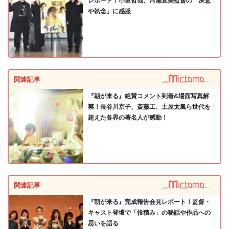
レポート！小室哲哉、河瀨直美監督の「決意
や執念」に感服
関連記事
『朝が来る』絶賛コメント到着&場面写真解
禁！長谷川京子、斎藤工、土屋太鳳ら世代を
超えた各界の著名人が感動！
関連記事
『朝が来る』完成報告会見レポート！監督・
キャスト登壇で「役積み」の秘話や作品への
思いを語る