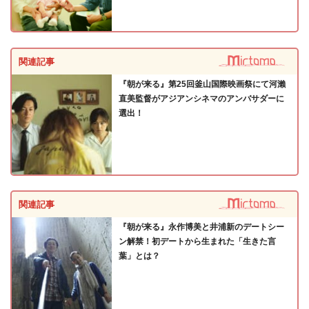
関連記事
『朝が来る』第25回釜山国際映画祭にて河瀨
直美監督がアジアンシネマのアンバサダーに
選出！
関連記事
『朝が来る』永作博美と井浦新のデートシー
ン解禁！初デートから生まれた「生きた言
葉」とは？