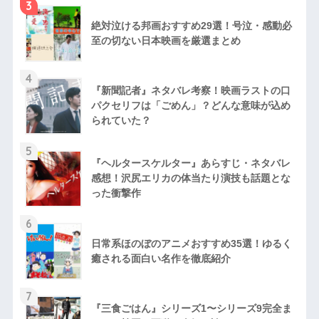
3
絶対泣ける邦画おすすめ29選！号泣・感動必
至の切ない日本映画を厳選まとめ
4
『新聞記者』ネタバレ考察！映画ラストの口
パクセリフは「ごめん」？どんな意味が込め
られていた？
5
『ヘルタースケルター』あらすじ・ネタバレ
感想！沢尻エリカの体当たり演技も話題とな
った衝撃作
6
日常系ほのぼのアニメおすすめ35選！ゆるく
癒される面白い名作を徹底紹介
7
『三食ごはん』シリーズ1〜シリーズ9完全ま