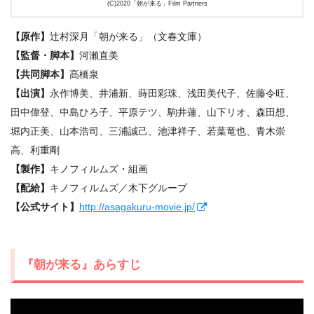
(C)2020「朝が来る」Film Partners
【原作】
辻村深月「朝が来る」（文春文庫）
【監督・脚本】
河瀨直美
【共同脚本】
髙橋泉
【出演】
永作博美、井浦新、蒔田彩珠、浅田美代子、佐藤令旺、
田中偉登、中島ひろ子、平原テツ、駒井蓮、山下リオ、森田想、
堀内正美、山本浩司、三浦誠己、池津祥子、若葉竜也、青木崇
高、利重剛
【製作】
キノフィルムズ・組画
【配給】
キノフィルムズ／木下グループ
【公式サイト】
http://asagakuru-movie.jp/
『朝が来る』あらすじ