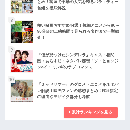
とめ！韓国で不動の人気を誇るバラエティー
番組を徹底解説
8
短い映画おすすめ44選！短編アニメから80～
90分台の上映時間で見られる名作まで一挙紹
介！
9
『僕が見つけたシンデレラ』キャスト相関
図・あらすじ・ネタバレ感想！ソ・ヒョンジ
ン×イ・ミンギのラブロマンス
10
『ミッドサマー』のグロさ・エロさをネタバ
レ解説！映画ファンの感想まとめ！R15指定
の理由やモザイク部分も考察
累計ランキングを見る