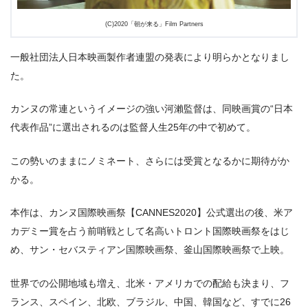
(C)2020「朝が来る」Film Partners
一般社団法人日本映画製作者連盟の発表により明らかとなりまし
た。
カンヌの常連というイメージの強い河瀨監督は、同映画賞の“日本
代表作品”に選出されるのは監督人生25年の中で初めて。
この勢いのままにノミネート、さらには受賞となるかに期待がか
かる。
本作は、カンヌ国際映画祭【CANNES2020】公式選出の後、米ア
カデミー賞を占う前哨戦として名高いトロント国際映画祭をはじ
め、サン・セバスティアン国際映画祭、釜山国際映画祭で上映。
世界での公開地域も増え、北米・アメリカでの配給も決まり、フ
ランス、スペイン、北欧、ブラジル、中国、韓国など、すでに26