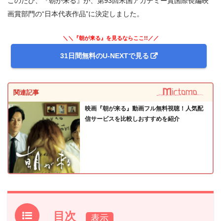
このたび、『朝が来る』が、第93回米国アカデミー賞国際長編映
画賞部門の“日本代表作品”に決定しました。
＼＼『朝が来る』を見るならここ!!／／
31日間無料のU-NEXTで見る
関連記事
映画『朝が来る』動画フル無料視聴！人気配
信サービスを比較しおすすめを紹介
目次