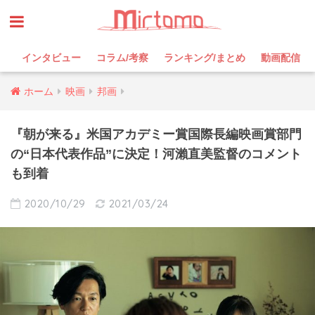
インタビュー
コラム/考察
ランキング/まとめ
動画配信
ホーム
映画
邦画
『朝が来る』米国アカデミー賞国際長編映画賞部門
の“日本代表作品”に決定！河瀨直美監督のコメント
も到着
2020/10/29
2021/03/24