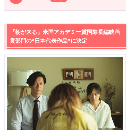
1.
『朝が来る』米国アカデミー賞国際長編映画賞部門の“日
本代表作品”に決定
1.1
河瀨直美監督コメント全文
『朝が来る』米国アカデミー賞国際長編映画
2.
『朝が来る』作品情報
賞部門の“日本代表作品”に決定
2.1
『朝が来る』あらすじ