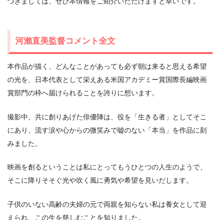
つきましては、ぜひ本情報をご紹介いただけますと幸いです。
河瀨直美監督コメント全文
本作品が描く、どんなことがあっても必ず朝は来ると思える希望
の光を、日本代表として栄えある米国アカデミー賞国際長編映画
賞部門の枠へ届けられることを誇りに想います。
撮影中、共に創りあげた俳優陣は、役を「生きる者」としてそこ
にあり、流す涙や心からの微笑みで嘘のない「本当」を作品に刻
みました。
映画を創るということは私にとってもうひとつの人生のようで、
そこに降りそそぐ光や吹く風に勇気や希望を見いだします。
子供のいない高齢の夫婦の元で両親を知らない私は養女として迎
えられ、この生を慈しむことを知りました。