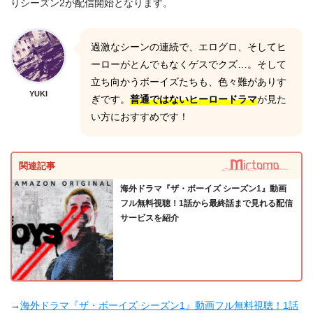
りシーズン2が配信開始となります。
過激なシーンの連続で、エログロ、そしてヒ
ーローがとんでもなくゲスでクズ…。そして
立ち向かうボーイズたちも、色々難がありす
YUKI
ぎです。
普通ではないヒーロードラマ
が見た
い方におすすめです！
関連記事
海外ドラマ『ザ・ボーイズ シーズン1』動画
フル無料視聴！1話から最終話まで見れる配信
サービスを紹介
→
海外ドラマ『ザ・ボーイズ シーズン1』動画フル無料視聴！1話