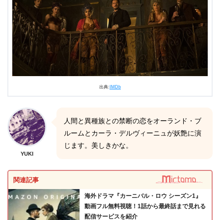
出典:
IMDb
人間と異種族との禁断の恋をオーランド・ブ
ルームとカーラ・デルヴィーニュが妖艶に演
じます。美しきかな。
YUKI
関連記事
海外ドラマ『カーニバル・ロウ シーズン1』
動画フル無料視聴！1話から最終話まで見れる
配信サービスを紹介