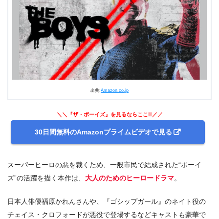
出典:
Amazon.co.jp
＼＼『ザ・ボーイズ』を見るならここ!!／／
30日間無料のAmazonプライムビデオで見る
スーパーヒーロの悪を裁くため、一般市民で結成された“ボーイ
ズ”の活躍を描く本作は、
大人のためのヒーロードラマ
。
日本人俳優福原かれんさんや、『ゴシップガール』のネイト役の
チェイス・クロフォードが悪役で登場するなどキャストも豪華で