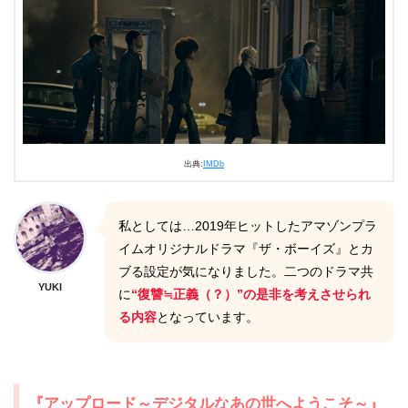
出典:
IMDb
私としては…2019年ヒットしたアマゾンプラ
イムオリジナルドラマ『ザ・ボーイズ』とカ
ブる設定が気になりました。二つのドラマ共
YUKI
に
“復讐≒正義（？）”の是非を考えさせられ
る内容
となっています。
『アップロード～デジタルなあの世へようこそ～』