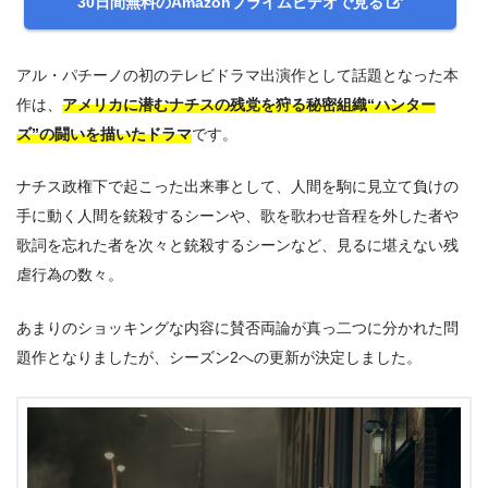
30日間無料のAmazonプライムビデオで見る
アル・パチーノの初のテレビドラマ出演作として話題となった本
作は、
アメリカに潜むナチスの残党を狩る秘密組織“ハンター
ズ”の闘いを描いたドラマ
です。
ナチス政権下で起こった出来事として、人間を駒に見立て負けの
手に動く人間を銃殺するシーンや、歌を歌わせ音程を外した者や
歌詞を忘れた者を次々と銃殺するシーンなど、見るに堪えない残
虐行為の数々。
あまりのショッキングな内容に賛否両論が真っ二つに分かれた問
題作となりましたが、シーズン2への更新が決定しました。