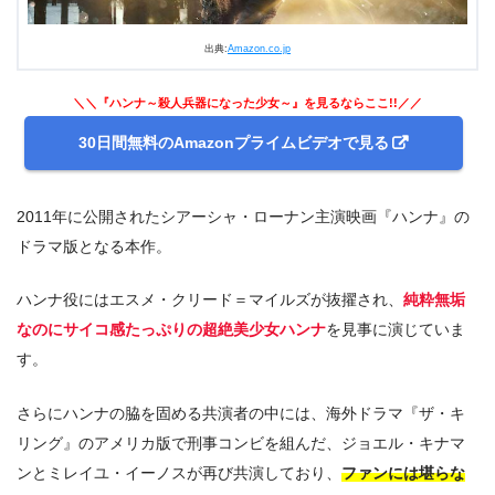
出典:
Amazon.co.jp
＼＼『ハンナ～殺人兵器になった少女～』を見るならここ!!／／
30日間無料のAmazonプライムビデオで見る
2011年に公開されたシアーシャ・ローナン主演映画『ハンナ』の
ドラマ版となる本作。
ハンナ役にはエスメ・クリード＝マイルズが抜擢され、
純粋無垢
なのにサイコ感たっぷりの超絶美少女ハンナ
を見事に演じていま
す。
さらにハンナの脇を固める共演者の中には、海外ドラマ『ザ・キ
リング』のアメリカ版で刑事コンビを組んだ、ジョエル・キナマ
ンとミレイユ・イーノスが再び共演しており、
ファンには堪らな