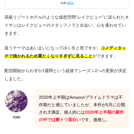
出典:
IMDb
高級リゾートホテルのような仮想空間“レイクビュー”に送られたネ
イサンはレイクビューのスタッフノラと出会い、心を通わせてい
きます。
扱うテーマはあいまいになってゆく生と死ですが、
コメディタッ
チで描かれるため重たくなりすぎずに見ること
ができます。
配信開始からわずか1週間という超速でシーズン2への更新が決定
しました。
2020年上半期はAmazonプライムドラマは不
作期だと感じていましたが、本作が5月に公開
され大満足。個人的には
2020年上半期の新作
YUKI
の中では断トツ面白い
です。激推し。