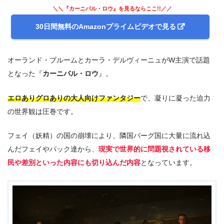
＼＼『カーニバル・ロウ』を見るならここ!!／／
30日間無料のAmazonプライムビデオで見る
オーランド・ブルームとカーラ・デルヴィーニュがW主演で話題
となった『
カーニバル・ロウ
』。
エロありグロありの大人向けファンタジー
で、凝りに凝った迫力
の世界観は圧巻です。
フェイ（妖精）の国の崩壊により、隣国バーグ国に大量に流れ込
んだフェイやパック達から、
現実で世界的に問題視されている移
民や差別といった内容にも切り込んだ内容
となっています。