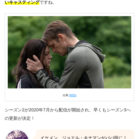
いキャスティング
ですね。
出典:
IMDb
シーズン2が2020年7月から配信が開始され、早くもシーズン3へ
の更新が決定！
イケメン、ジョエル・キナマンがパパ役に！