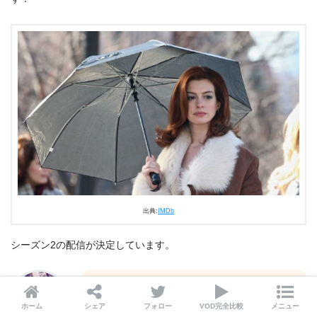
出典:
IMDb
シーズン2の配信が決定しています。
「泣ける海外ドラマ」というカテゴリーがあ
ったとしたら、なかなか選抜するのは難しい
ホーム
シェア
フォロー
VOD完全比較
メニュー