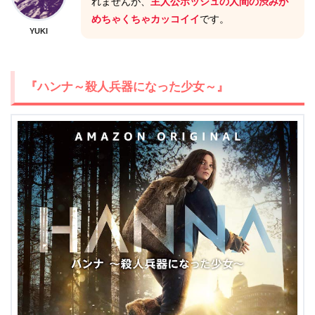
れませんが、
主人公ボッシュの人間の渋みが
めちゃくちゃカッコイイ
です。
YUKI
『ハンナ～殺人兵器になった少女～』