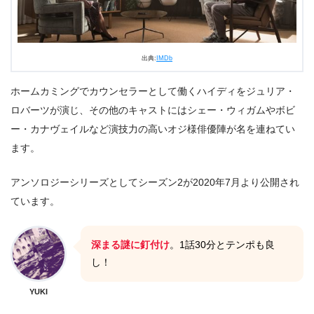
出典:
IMDb
ホームカミングでカウンセラーとして働くハイディをジュリア・
ロバーツが演じ、その他のキャストにはシェー・ウィガムやボビ
ー・カナヴェイルなど演技力の高いオジ様俳優陣が名を連ねてい
ます。
アンソロジーシリーズとしてシーズン2が2020年7月より公開され
ています。
深まる謎に釘付け
。1話30分とテンポも良
し！
YUKI