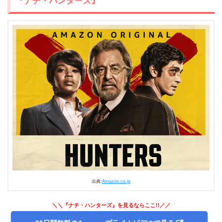
『ナチ・ハンターズ』
1.8
『ハンナ～殺人兵器になった少女～』
1.9
『モダン・ラブ～今日もNYの街角で～』
1.10
『モーツァルト・イン・ザ・ジャングル』
1.11
『高い城の男』
1.12
『フリーバッグ』
1.13
『フォーエバー～人生の意味～』
1.14
『スニーキー・ピート』
1.15
『パージ』
1.16
『トランスペアレント』
1.17
『マッド・ドックス』
1.18
『トゥー・オールド・トゥー・ダイ・ヤング』
1.19
『ティック～運命のスーパーヒーロー～』
1.20
『ジャン=クロード・ヴァン・ジョンソン』
1.21
『ファミリー・マン』
出典:
Amazon.co.jp
2.
Amazonプライム・オリジナル海外ドラマおすすめ21選
まとめ
＼＼『ナチ・ハンターズ』を見るならここ!!／／