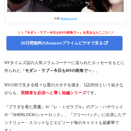
出典:
Amazon.co.jp
＼＼『モダン・ラブ～今日もNYの街角で～』を見るならここ!!／／
30日間無料のAmazonプライムビデオで見る
NYタイムズ誌の人気コラムコーナーに送られたエッセーをもとに
作られた『
モダン・ラブ～今日もNYの街角で～
』。
NYの街で生きる様々な愛のカタチを描き、1話30分という短さな
がらも、
視聴者を必涙へと導く短編シリーズ
です。
『プラダを着た悪魔』や『レ・ミゼラブル』のアン・ハサウェイ
や『SHERLOCK/シャーロック』、『フリーバック』に出演したア
ンドリュー・スコットなどエピソード毎のキャストも超豪華で
す！