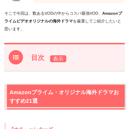
そこで今回は、数あるVODの中からコスパ最強VOD、
Amazonプ
ライムビデオオリジナルの海外ドラマ
を厳選してご紹介したいと
思います。
目次
1.
Amazonプライム・オリジナル海外ドラマおすすめ21選
1.1
『ナチ・ハンターズ』
1.2
『アップロード～デジタルなあの世へようこそ～』
Amazonプライム・オリジナル海外ドラマお
1.3
『ザ・ボーイズ』
すすめ21選
1.4
『マーベラス・ミセス・メイゼル』
1.5
『ホームカミング』
1.6
『カーニバル・ロウ』
1.7
『ボッシュ』