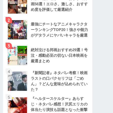
画56選！エロさ、激しさ、おすす
め度を評価して厳選紹介
2
最強にチートなアニメキャラクタ
ーランキングTOP20！強さや能力
がデタラメにヤバいキャラを厳選
3
絶対泣ける邦画おすすめ29選！号
泣・感動必至の切ない日本映画を
厳選まとめ
4
『新聞記者』ネタバレ考察！映画
ラストの口パクセリフは「ごめ
ん」？どんな意味が込められてい
た？
5
『ヘルタースケルター』あらす
じ・ネタバレ感想！沢尻エリカの
体当たり演技も話題となった衝撃