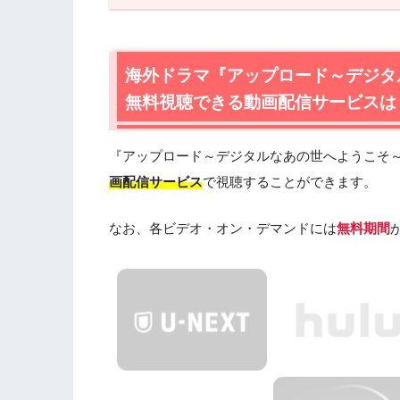
1.
海外ドラマ『アップロード～デジタルな
る動画配信サービスは？
1.1
Amazonプライムビデオで海外ドラ
海外ドラマ『アップロード～デジタ
ン1』のフル動画が無料視聴できる！
無料視聴できる動画配信サービスは
2.
海外ドラマ『アップロード～デジタルな
2.1
海外ドラマ『アップロード～デジタル
『アップロード～デジタルなあの世へようこそ～
2.2
海外ドラマ『アップロード～デジタル
画配信サービス
で視聴することができます。
2.3
海外ドラマ『アップロード～デジタル
2.4
『アップロード～デジタルなあの世へ
なお、各ビデオ・オン・デマンドには
無料期間
3.
海外ドラマ『アップロード～デジタルな
すじ
3.1
第1話あらすじ
3.2
第2話あらすじ
3.3
第3話あらすじ
3.4
第4話あらすじ