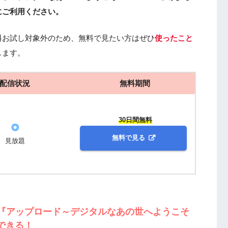
にご利用ください。
料お試し対象外のため、無料で見たい方はぜひ
使ったこと
します。
配信状況
無料期間
30日間無料
◎
無料で見る
見放題
マ『アップロード～デジタルなあの世へようこそ
できる！