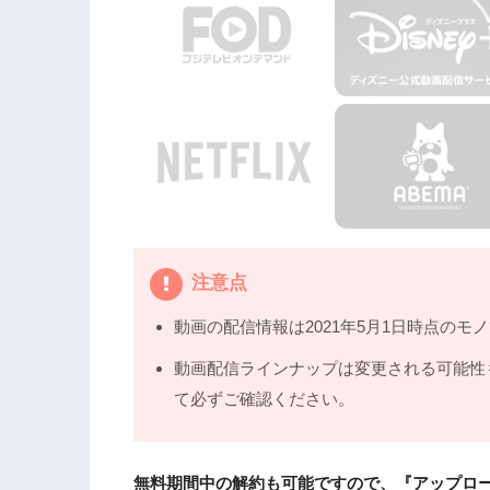
3.5
第5話あらすじ
3.6
第6話あらすじ
3.7
第7話あらすじ
3.8
第8話あらすじ
3.9
第9話あらすじ
3.10
第10話（最終話）あらすじ
4.
海外ドラマ『アップロード～デジタルな
めの関連作品
4.1
『フォーエバー～人生の意味』（201
注意点
4.2
『ソウルメイト』（2020年）
動画の配信情報は2021年5月1日時点のモ
4.3
『ジ・オフィス』（2000年）
動画配信ラインナップは変更される可能性
5.
海外ドラマ『アップロード～デジタルな
て必ずご確認ください。
DailymotionやPandoraではなく、
6.
海外ドラマ『アップロード～デジタルな
とめ
無料期間中の解約も可能ですので、『アップロー