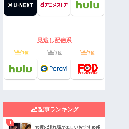
見逃し配信系
記事ランキング
1
女優の濡れ場がエロいおすすめ邦