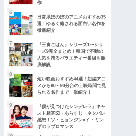
作
6
日常系ほのぼのアニメおすすめ35
選！ゆるく癒される面白い名作を
徹底紹介
7
『三食ごはん』シリーズ1〜シリ
ーズ9完全まとめ！韓国で不動の
人気を誇るバラエティー番組を徹
底解説
8
短い映画おすすめ44選！短編アニ
メから80～90分台の上映時間で見
られる名作まで一挙紹介！
9
『僕が見つけたシンデレラ』キャ
スト相関図・あらすじ・ネタバレ
感想！ソ・ヒョンジン×イ・ミン
ギのラブロマンス
10