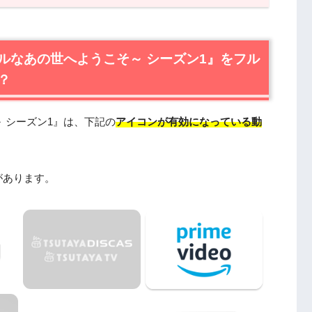
あの世へようこそ～ シーズン1』をフル無料視聴でき
マ『アップロード～デジタルなあの世へようこそ～ シーズ
ルなあの世へようこそ～ シーズン1』をフル
？
あの世へようこそ～ シーズン1』作品情報
なあの世へようこそ～ シーズン1』感想・口コミ
 シーズン1』は、下記の
アイコンが有効になっている動
なあの世へようこそ～ シーズン1』キャスト・登場人物
なあの世へようこそ～ シーズン1』制作スタッフ
ようこそ～ シーズン1』は日本語吹替版も楽しめる
があります。
あの世へようこそ～ シーズン1』1話から最終回あら