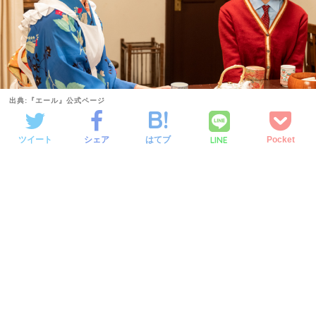
出典:『エール』公式ページ
LINE
ツイート
シェア
はてブ
Pocket