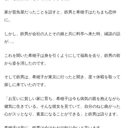
家が昔魚屋だったことを話すと、鉄男と希穂子はたちまち恋仲
に。
しかし、鉄男が会社の人とその娘と共に料亭へ来た時、縁談の話
が…。
これを聞いた希穂子は身を引くようにして福島を去り、鉄男の前
から姿を消したのです。
そして鉄男は、希穂子が東京に行ったと聞き、度々休暇を取って
探しに来ていたのです。
「お互いに貧しい家に育ち、希穂子は今も病気の親を抱えながら
健気に生きている。そんな彼女を見ていて、自分のねじ曲がった
心がスッとなり、素直になることができる」と鉄男は語ります。
希穂子は音に、鉄男は今はただの知り合いと言います。