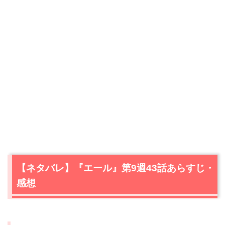
【ネタバレ】『エール』第9週43話あらすじ・
感想