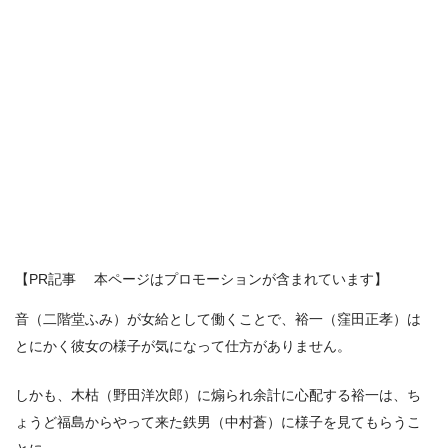
【PR記事 本ページはプロモーションが含まれています】
音（二階堂ふみ）が女給として働くことで、裕一（窪田正孝）は
とにかく彼女の様子が気になって仕方がありません。
しかも、木枯（野田洋次郎）に煽られ余計に心配する裕一は、ち
ょうど福島からやって来た鉄男（中村蒼）に様子を見てもらうこ