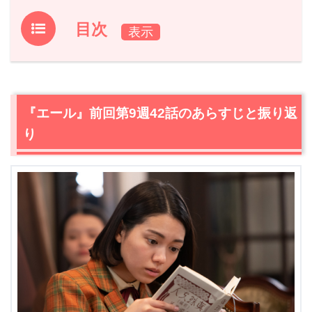
目次
1.
『エール』前回第9週42話のあらすじと振り返り
2.
【ネタバレ】『エール』第9週43話あらすじ・感想
2.1
木枯（野田洋次郎）が音（二階堂ふみ）の様子を報告す
『エール』前回第9週42話のあらすじと振り返
ると、余計心配になる裕一（窪田正孝）
り
2.2
指名多数の音（二階堂ふみ）は今も怒られる。
2.3
裕一（窪田正孝）に頼まれてカフェーに来た鉄男（中
村蒼）。希穂子（入山法子）との再会に取り乱す
3.
『エール』第9週43話まとめ