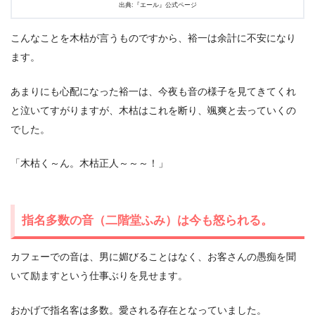
出典:『エール』公式ページ
こんなことを木枯が言うものですから、裕一は余計に不安になり
ます。
あまりにも心配になった裕一は、今夜も音の様子を見てきてくれ
と泣いてすがりますが、木枯はこれを断り、颯爽と去っていくの
でした。
「木枯く～ん。木枯正人～～～！」
指名多数の音（二階堂ふみ）は今も怒られる。
カフェーでの音は、男に媚びることはなく、お客さんの愚痴を聞
いて励ますという仕事ぶりを見せます。
おかげで指名客は多数。愛される存在となっていました。