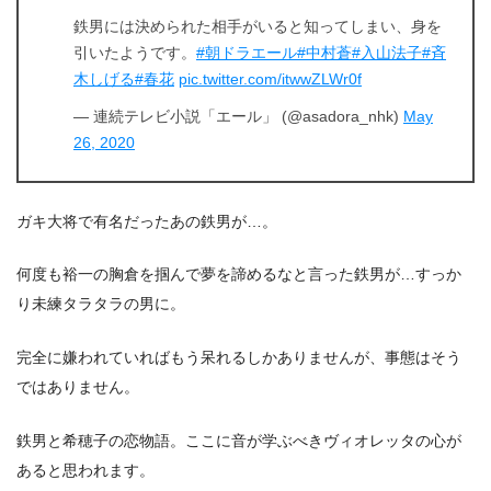
鉄男には決められた相手がいると知ってしまい、身を
引いたようです。
#朝ドラエール
#中村蒼
#入山法子
#斉
木しげる
#春花
pic.twitter.com/itwwZLWr0f
— 連続テレビ小説「エール」 (@asadora_nhk)
May
26, 2020
ガキ大将で有名だったあの鉄男が…。
何度も裕一の胸倉を掴んで夢を諦めるなと言った鉄男が…すっか
り未練タラタラの男に。
完全に嫌われていればもう呆れるしかありませんが、事態はそう
ではありません。
鉄男と希穂子の恋物語。ここに音が学ぶべきヴィオレッタの心が
あると思われます。