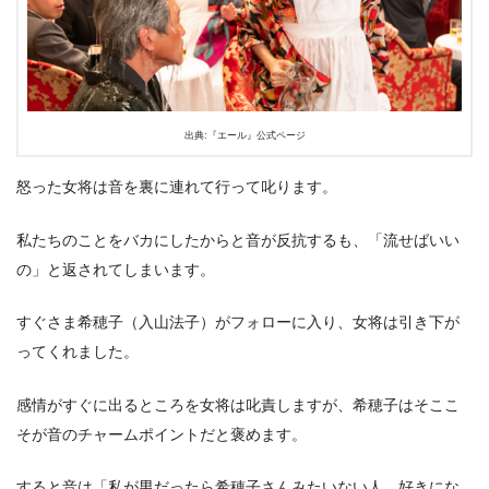
出典:『エール』公式ページ
怒った女将は音を裏に連れて行って叱ります。
私たちのことをバカにしたからと音が反抗するも、「流せばいい
の」と返されてしまいます。
すぐさま希穂子（入山法子）がフォローに入り、女将は引き下が
ってくれました。
感情がすぐに出るところを女将は叱責しますが、希穂子はそここ
そが音のチャームポイントだと褒めます。
すると音は「私が男だったら希穂子さんみたいない人、好きにな