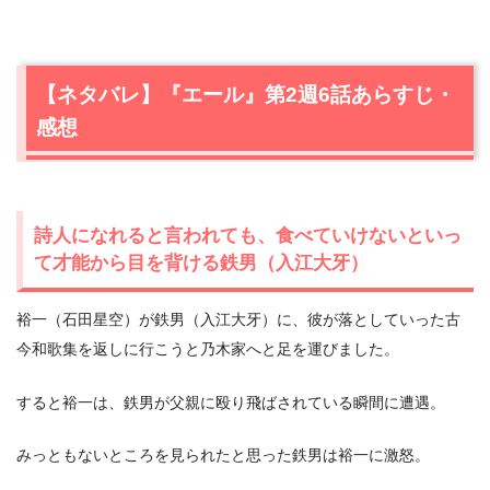
【ネタバレ】『エール』第2週6話あらすじ・
感想
詩人になれると言われても、食べていけないといっ
て才能から目を背ける鉄男（入江大牙）
裕一（石田星空）が鉄男（入江大牙）に、彼が落としていった古
今和歌集を返しに行こうと乃木家へと足を運びました。
すると裕一は、鉄男が父親に殴り飛ばされている瞬間に遭遇。
みっともないところを見られたと思った鉄男は裕一に激怒。