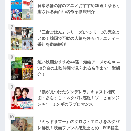
日常系ほのぼのアニメおすすめ35選！ゆるく
癒される面白い名作を徹底紹介
7
『三食ごはん』シリーズ1〜シリーズ9完全ま
とめ！韓国で不動の人気を誇るバラエティー
番組を徹底解説
8
短い映画おすすめ44選！短編アニメから80～
90分台の上映時間で見られる名作まで一挙紹
介！
9
『僕が見つけたシンデレラ』キャスト相関
図・あらすじ・ネタバレ感想！ソ・ヒョンジ
ン×イ・ミンギのラブロマンス
10
『ミッドサマー』のグロさ・エロさをネタバ
レ解説！映画ファンの感想まとめ！R15指定