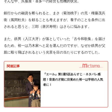
そんな中、呉服屋・喜多一の経営も危機的状況。
銀行からの融資を断られると、まさ（菊池桃子）の兄・権藤茂兵
衛（風間杜夫）を頼ることも考えますが、養子のことを条件に出
されると思うと、三郎（唐沢寿明）はさらに悩みます。
また、鉄男（入江大牙）が落としていった「古今和歌集」を届け
るため、裕一は乃木家へと足を運んだのですが、なぜか鉄男が父
親に殴り飛ばされるという光景を目の当たりにするのでした。
関連記事
『エール』第1週5話あらすじ・ネタバレ感
想！音楽の才能に目覚めた裕一は学校の人気
者に！