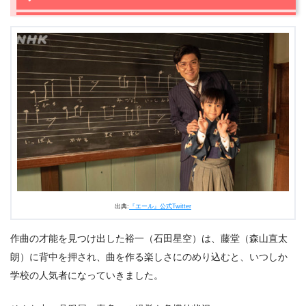
2.2
頼れる銀行がない。店を畳まないため、三郎（唐沢寿
明）が下した決断は
2.3
鉄男（入江大牙）の家が夜逃げ。すると裕一（石田星
空）はハーモニカを…
3.
『エール』第2週6話まとめ
出典:
『エール』公式Twitter
作曲の才能を見つけ出した裕一（石田星空）は、藤堂（森山直太
朗）に背中を押され、曲を作る楽しさにのめり込むと、いつしか
学校の人気者になっていきました。