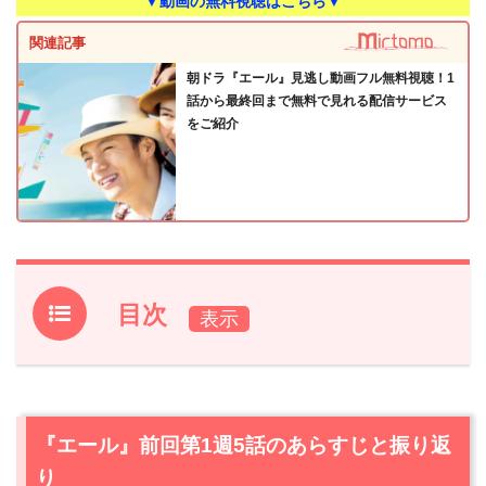
▼動画の無料視聴はこちら▼
関連記事
朝ドラ『エール』見逃し動画フル無料視聴！1
話から最終回まで無料で見れる配信サービス
をご紹介
目次
1.
『エール』前回第1週5話のあらすじと振り返り
2.
【ネタバレ】『エール』第2週6話あらすじ・感想
2.1
詩人になれると言われても、食べていけないといって才
『エール』前回第1週5話のあらすじと振り返
能から目を背ける鉄男（入江大牙）
り