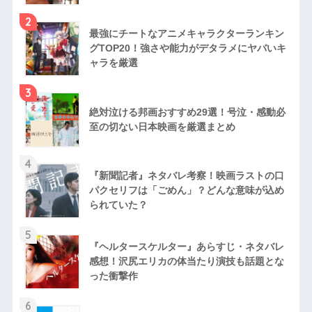
2
最強にチートなアニメキャラクターランキン
グTOP20！強さや能力がデタラメにヤバいキ
ャラを厳選
3
絶対泣ける邦画おすすめ29選！号泣・感動必
至の切ない日本映画を厳選まとめ
4
『新聞記者』ネタバレ考察！映画ラストの口
パクセリフは「ごめん」？どんな意味が込め
られていた？
5
『ヘルタースケルター』あらすじ・ネタバレ
感想！沢尻エリカの体当たり演技も話題とな
った衝撃作
6