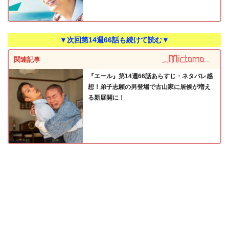
▼次回第14週66話も続けて読む▼
関連記事
『エール』第14週66話あらすじ・ネタバレ感
想！弟子志願の男登場で古山家に居候が増え
る新展開に！