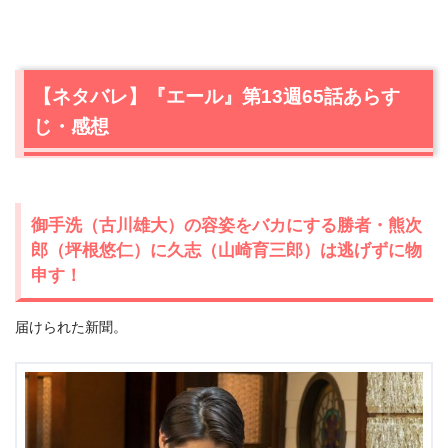
【ネタバレ】『エール』第13週65話あらす
じ・感想
御手洗（古川雄大）の容姿をバカにする勝者・熊次
郎（坪根悠仁）に久志（山崎育三郎）は逃げずに物
申す！
届けられた新聞。