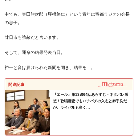
中でも、寅田熊次郎（坪根悠仁）という青年は帝都ラジオの会長
の息子。
廿日市も強敵だと言います。
そして、運命の結果発表当日。
裕一と音は届けられた新聞を開き、結果を…。
関連記事
『エール』第13週64話あらすじ・ネタバレ感
想！歌唱審査でもバチバチの久志と御手洗だ
が、ライバルも多く…