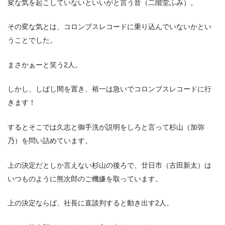
変な気を起こしていないといいがと言う音（二階堂ふみ）。
その変な気とは、コロンブスレコードに乗り込んでいないかとい
うことでした。
まさかぁーと笑う2人。
しかし、しばし間を置き、裕一は急いでコロンブスレコードに行
きます！
するとそこでは久志と御手洗が説明をしろと言って杉山（加弥
乃）を問い詰めています。
上の決定だとしか言えない杉山の後ろで、廿日市（古田新太）は
いつものように熊次郎のご機嫌を取っています。
上の決定ならば、社長に直談判すると動き出す2人。