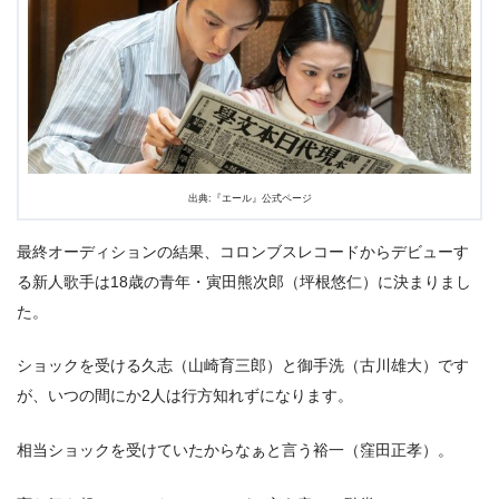
出典:『エール』公式ページ
最終オーディションの結果、コロンブスレコードからデビューす
る新人歌手は18歳の青年・寅田熊次郎（坪根悠仁）に決まりまし
た。
ショックを受ける久志（山崎育三郎）と御手洗（古川雄大）です
が、いつの間にか2人は行方知れずになります。
相当ショックを受けていたからなぁと言う裕一（窪田正孝）。