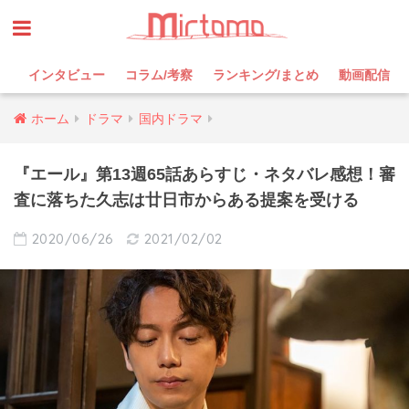
インタビュー
コラム/考察
ランキング/まとめ
動画配信
ホーム
ドラマ
国内ドラマ
『エール』第13週65話あらすじ・ネタバレ感想！審
査に落ちた久志は廿日市からある提案を受ける
2020/06/26
2021/02/02