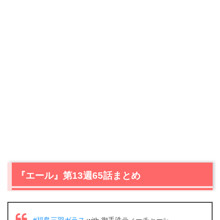
『エール』第13週65話まとめ
#福島三羽ガラス
with 御手洗ティーチャー✨