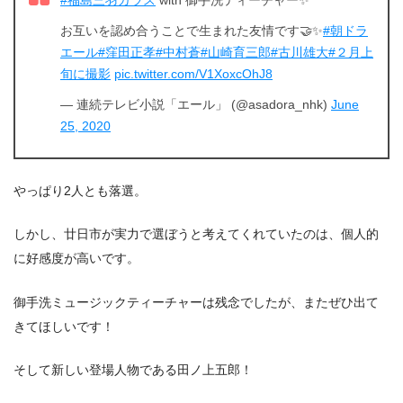
お互いを認め合うことで生まれた友情です🤝✨
#朝ドラ
エール
#窪田正孝
#中村蒼
#山崎育三郎
#古川雄大
#２月上
旬に撮影
pic.twitter.com/V1XoxcOhJ8
— 連続テレビ小説「エール」 (@asadora_nhk)
June
25, 2020
やっぱり2人とも落選。
しかし、廿日市が実力で選ぼうと考えてくれていたのは、個人的
に好感度が高いです。
御手洗ミュージックティーチャーは残念でしたが、またぜひ出て
きてほしいです！
そして新しい登場人物である田ノ上五郎！