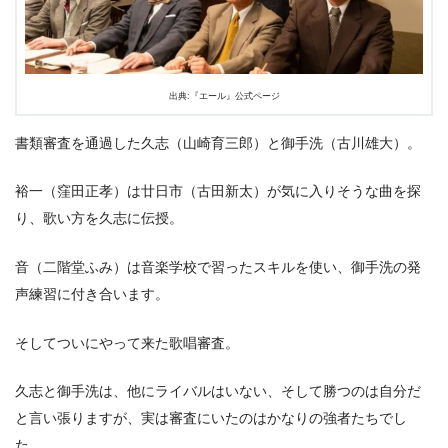
出典:『エール』公式ページ
書類審査を通過した久志（山崎育三郎）と御手洗（古川雄大）。
裕一（窪田正孝）は廿日市（古田新太）が気に入りそうな曲を探
り、歌い方を久志に伝授。
音（二階堂ふみ）は音楽学校で習ったスキルを使い、御手洗の発
声練習に付き合います。
そしてついにやって来た歌唱審査。
久志と御手洗は、他にライバルはいない、そして勝つのは自分だ
と言い張りますが、実は審査にいたのはかなりの強者たちでし
た。