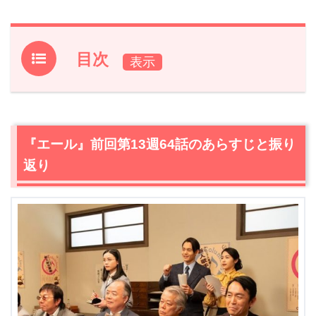
目次
1.
『エール』前回第13週64話のあらすじと振り返り
2.
【ネタバレ】『エール』第13週65話あらすじ・感想
2.1
御手洗（古川雄大）の容姿をバカにする勝者・熊次郎
『エール』前回第13週64話のあらすじと振り
（坪根悠仁）に久志（山崎育三郎）は逃げずに物申す！
返り
2.2
久志（山崎育三郎）と御手洗（古川雄大）はライバル
として固く握手を交わす
2.3
久志（山崎育三郎）と熊次郎（坪根悠仁）のマウント
合戦と廿日市（古田新太）の本心
2.4
突然の訪問者が裕一（窪田正孝）に弟子入り志願！？
3.
『エール』第13週65話まとめ