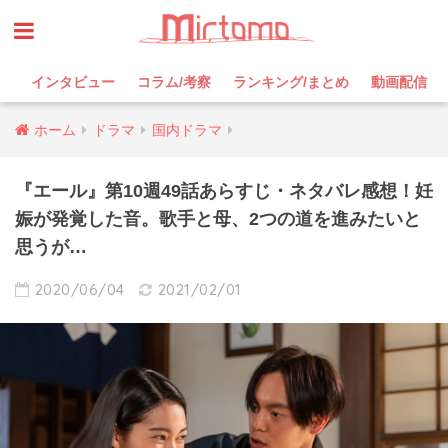
インタビュー
コラム/考察
ランキング/まとめ
動画配信
ホーム
ドラマ
国内ドラマ
『エール』第10週49話あらすじ・ネタバレ感想！妊
娠が発覚した音。歌手と母、2つの道を進みたいと
思うが…
2020/06/04
2021/02/01