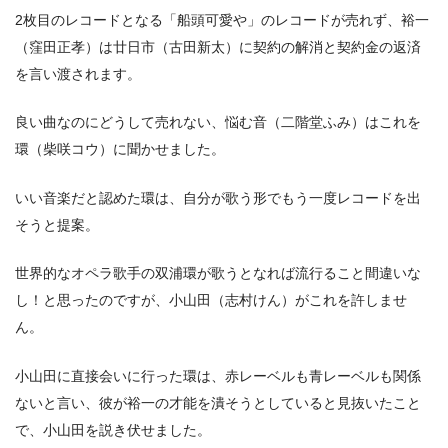
2枚目のレコードとなる「船頭可愛や」のレコードが売れず、裕一
（窪田正孝）は廿日市（古田新太）に契約の解消と契約金の返済
を言い渡されます。
良い曲なのにどうして売れない、悩む音（二階堂ふみ）はこれを
環（柴咲コウ）に聞かせました。
いい音楽だと認めた環は、自分が歌う形でもう一度レコードを出
そうと提案。
世界的なオペラ歌手の双浦環が歌うとなれば流行ること間違いな
し！と思ったのですが、小山田（志村けん）がこれを許しませ
ん。
小山田に直接会いに行った環は、赤レーベルも青レーベルも関係
ないと言い、彼が裕一の才能を潰そうとしていると見抜いたこと
で、小山田を説き伏せました。