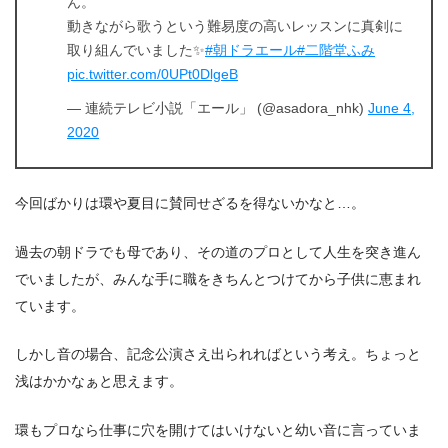
ん。
動きながら歌うという難易度の高いレッスンに真剣に
取り組んでいました✨
#朝ドラエール
#二階堂ふみ
pic.twitter.com/0UPt0DlgeB
— 連続テレビ小説「エール」 (@asadora_nhk)
June 4,
2020
今回ばかりは環や夏目に賛同せざるを得ないかなと…。
過去の朝ドラでも母であり、その道のプロとして人生を突き進ん
でいましたが、みんな手に職をきちんとつけてから子供に恵まれ
ています。
しかし音の場合、記念公演さえ出られればという考え。ちょっと
浅はかかなぁと思えます。
環もプロなら仕事に穴を開けてはいけないと幼い音に言っていま