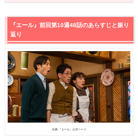
1.
『エール』前回第10週48話のあらすじと振り返り
2.
【ネタバレ】『エール』第10週49話あらすじ・感想
2.1
音（二階堂ふみ）が妊娠。母となり、歌手になると頑張
『エール』前回第10週48話のあらすじと振り
ろうとするが…
返り
2.2
怒る夏目（小南満佑子）と、プロの厳しさを音（二階
堂ふみ）に伝える環（柴咲コウ）
2.3
両方を得られない現実を受け止めたくない悲しみ。ふ
さぎ込む音（二階堂ふみ）。
3.
『エール』第10週49話まとめ
出典:『エール』公式ページ