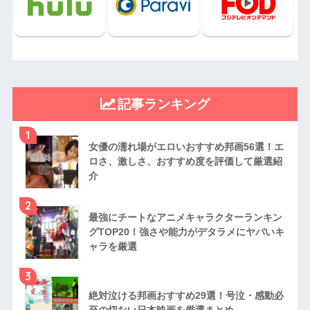
記事ランキング
1
女優の濡れ場がエロいおすすめ邦画56選！エ
ロさ、激しさ、おすすめ度を評価して厳選紹
介
2
最強にチートなアニメキャラクターランキン
グTOP20！強さや能力がデタラメにヤバいキ
ャラを厳選
3
絶対泣ける邦画おすすめ29選！号泣・感動必
至の切ない日本映画を厳選まとめ