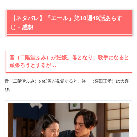
【ネタバレ】『エール』第10週49話あらす
じ・感想
音（二階堂ふみ）が妊娠。母となり、歌手になると
頑張ろうとするが…
音（二階堂ふみ）の妊娠が発覚すると、裕一（窪田正孝）は大喜
び。