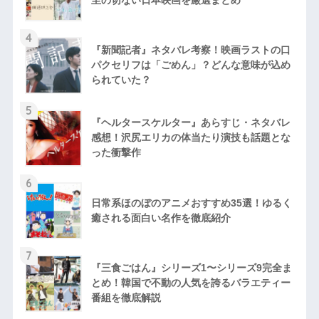
4
『新聞記者』ネタバレ考察！映画ラストの口
パクセリフは「ごめん」？どんな意味が込め
られていた？
5
『ヘルタースケルター』あらすじ・ネタバレ
感想！沢尻エリカの体当たり演技も話題とな
った衝撃作
6
日常系ほのぼのアニメおすすめ35選！ゆるく
癒される面白い名作を徹底紹介
7
『三食ごはん』シリーズ1〜シリーズ9完全ま
とめ！韓国で不動の人気を誇るバラエティー
番組を徹底解説