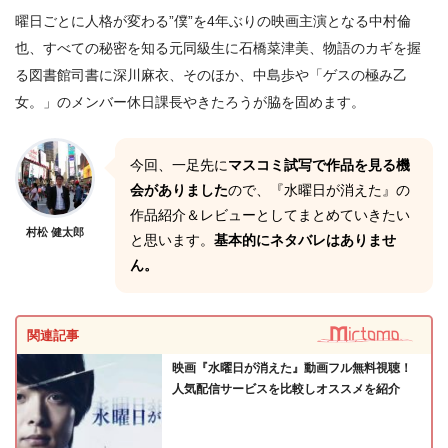
曜日ごとに人格が変わる”僕”を4年ぶりの映画主演となる中村倫
也、すべての秘密を知る元同級生に石橋菜津美、物語のカギを握
る図書館司書に深川麻衣、そのほか、中島歩や「ゲスの極み乙
女。」のメンバー休日課長やきたろうが脇を固めます。
今回、一足先に
マスコミ試写で作品を見る機
会がありました
ので、『水曜日が消えた』の
作品紹介＆レビューとしてまとめていきたい
村松 健太郎
と思います。
基本的にネタバレはありませ
ん。
関連記事
映画『水曜日が消えた』動画フル無料視聴！
人気配信サービスを比較しオススメを紹介