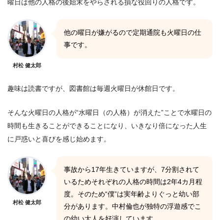
曜日は他の人格の後始末をやらされる損な役回りの人格です。
他の曜日が嫌がるので定期通院も火曜日の仕
事です。
村松 健太郎
趣味は読書ですが、図書館は毎週火曜日が休館日です。
そんな火曜日の人格が“水曜日（の人格）が消えた”ことで水曜日の
時間も生きることができることになり、いきなり倍になった人生
に戸惑いと喜びを感じ始めます。
事故から17年生きていますが、7分割されて
いるためそれぞれの人格の時間は2年4カ月程
度。そのため“僕”は実年齢よりぐっと幼い部
村松 健太郎
分があります。中村倫也が独特の浮遊感でこ
の幼い大人を好演しています。