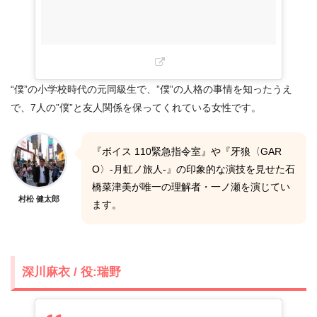
“僕”の小学校時代の元同級生で、”僕”の人格の事情を知ったうえ
で、7人の”僕”と友人関係を保ってくれている女性です。
『ボイス 110緊急指令室』や『牙狼〈GAR
O〉-月虹ノ旅人-』の印象的な演技を見せた石
橋菜津美が唯一の理解者・一ノ瀬を演じてい
村松 健太郎
ます。
深川麻衣 / 役:瑞野