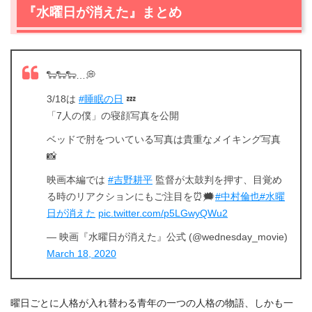
『水曜日が消えた』まとめ
🐑🐑🐑…💭
3/18は
#睡眠の日
💤
「7人の僕」の寝顔写真を公開
ベッドで肘をついている写真は貴重なメイキング写真
📸
映画本編では
#吉野耕平
監督が太鼓判を押す、目覚め
る時のリアクションにもご注目を⏰🗯
#中村倫也
#水曜
日が消えた
pic.twitter.com/p5LGwyQWu2
— 映画『水曜日が消えた』公式 (@wednesday_movie)
March 18, 2020
曜日ごとに人格が入れ替わる青年の一つの人格の物語、しかも一