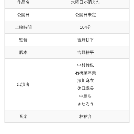
作品名
水曜日が消えた
公開日
公開日未定
上映時間
104分
監督
吉野耕平
脚本
吉野耕平
中村倫也
石橋菜津美
深川麻衣
出演者
休日課長
中島歩
きたろう
音楽
林祐介