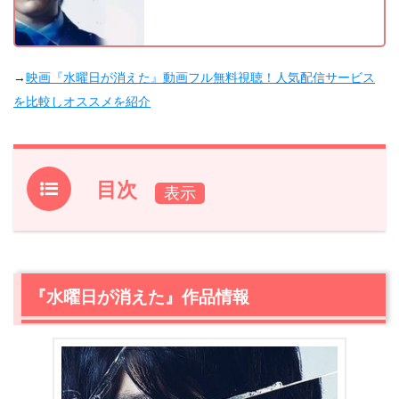
→
映画『水曜日が消えた』動画フル無料視聴！人気配信サービス
を比較しオススメを紹介
目次
1.
『水曜日が消えた』作品情報
2.
『水曜日が消えた』あらすじ【ネタバレなし】
3.
『水曜日が消えた』作品情報
『水曜日が消えた』キャスト
3.1
中村倫也 / 役:”僕”（月曜日～日曜日）
3.2
石橋菜津美 / 役:一ノ瀬
3.3
深川麻衣 / 役:瑞野
3.4
休日課長 / 役:髙橋