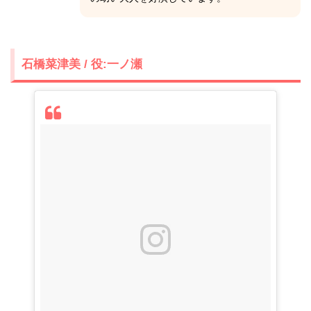
石橋菜津美 / 役:一ノ瀬