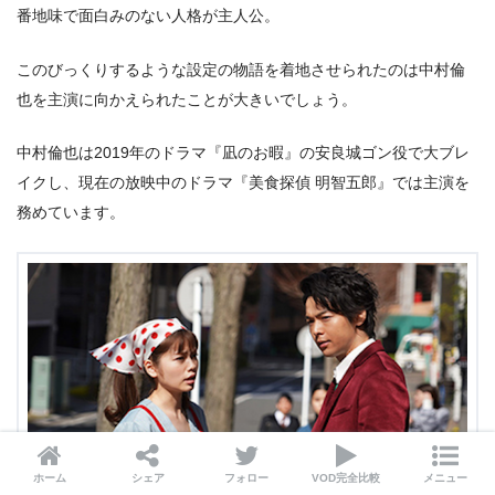
番地味で面白みのない人格が主人公。
このびっくりするような設定の物語を着地させられたのは中村倫
也を主演に向かえられたことが大きいでしょう。
中村倫也は2019年のドラマ『凪のお暇』の安良城ゴン役で大ブレ
イクし、現在の放映中のドラマ『美食探偵 明智五郎』では主演を
務めています。
ホーム
シェア
フォロー
VOD完全比較
メニュー