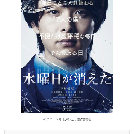
3.5
きたろう / 役:安藤
3.6
中島歩 / 役:新木
4.
『水曜日が消えた』感想【ネタバレなし】
5.
『水曜日が消えた』まとめ
(C)2020「水曜日が消えた」製作委員会