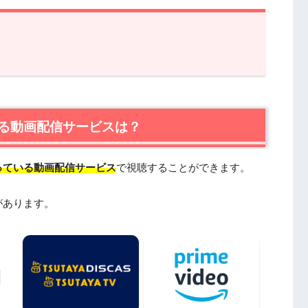
画配信サービスは？
YA TVが一番おすすめ
Amazonプライムビデオ
る動画配信サービスは？
っている動画配信サービス
で視聴することができます。
物
があります。
すめの関連作品
ionやPandoraではなく、配信サービスで安全に見よう
まとめ