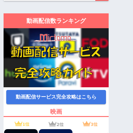
動画配信数ランキング
動画配信サービス完全攻略はこちら
映画