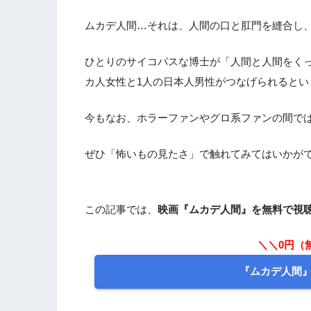
ムカデ人間…それは、人間の口と肛門を縫合し
ひとりのサイコパスな博士が「人間と人間をく
カ人女性と1人の日本人男性がつなげられると
今もなお、ホラーファンやグロ系ファンの間で
ぜひ「怖いもの見たさ」で触れてみてはいかが
この記事では、
映画『ムカデ人間』を無料で視
＼＼0円（
『ムカデ人間