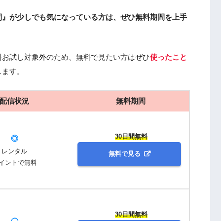
間』が少しでも気になっている方は、ぜひ無料期間を上手
料お試し対象外のため、無料で見たい方はぜひ
使ったこと
します。
配信状況
無料期間
30日間無料
◎
レンタル
無料で見る
イントで無料
30日間無料