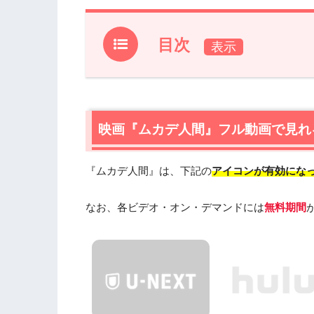
目次
1.
映画『ムカデ人間』フル動画で見れる動
1.1
映画『ムカデ人間』の無料視聴はTSUTA
1.2
映画『ムカデ人間』を最安値で見るなら
映画『ムカデ人間』フル動画で見れ
2.
映画『ムカデ人間』作品情報
『ムカデ人間』は、下記の
アイコンが有効にな
2.1
映画『ムカデ人間』あらすじ
2.2
映画『ムカデ人間』キャスト・登場人
なお、各ビデオ・オン・デマンドには
無料期間
2.3
映画『ムカデ人間』制作スタッフ
3.
映画『ムカデ人間』を見たい人におす
4.
映画『ムカデ人間』の動画はDailymot
5.
映画『ムカデ人間』動画フル無料視聴