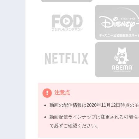
注意点
動画の配信情報は2020年11月12日時点の
動画配信ラインナップは変更される可能性
て必ずご確認ください。