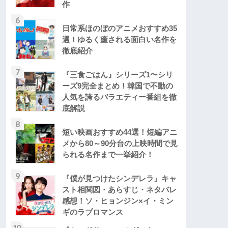
作
6
日常系ほのぼのアニメおすすめ35
選！ゆるく癒される面白い名作を
徹底紹介
7
『三食ごはん』シリーズ1〜シリ
ーズ9完全まとめ！韓国で不動の
人気を誇るバラエティー番組を徹
底解説
8
短い映画おすすめ44選！短編アニ
メから80～90分台の上映時間で見
られる名作まで一挙紹介！
9
『僕が見つけたシンデレラ』キャ
スト相関図・あらすじ・ネタバレ
感想！ソ・ヒョンジン×イ・ミン
ギのラブロマンス
10