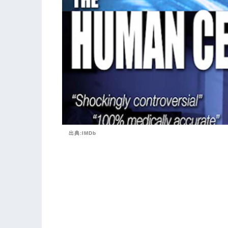
出典:IMDb