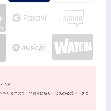
モノです。
もありますので、登録前に
各サービスの公式ページ
に