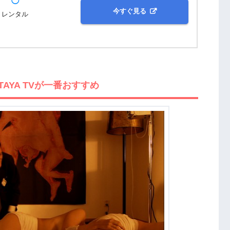
◯
今すぐ見る
レンタル
AYA TVが一番おすすめ