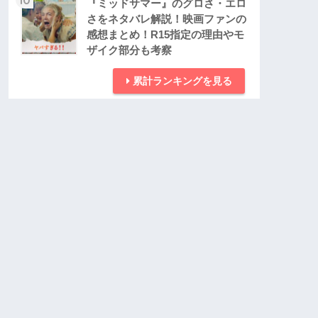
『ミッドサマー』のグロさ・エロ
さをネタバレ解説！映画ファンの
感想まとめ！R15指定の理由やモ
ザイク部分も考察
累計ランキングを見る