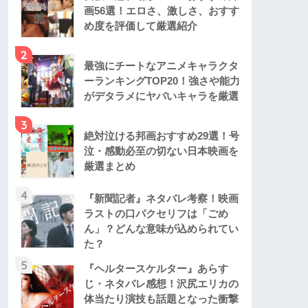
画56選！エロさ、激しさ、おすす
め度を評価して厳選紹介
2
最強にチートなアニメキャラクタ
ーランキングTOP20！強さや能力
がデタラメにヤバいキャラを厳選
3
絶対泣ける邦画おすすめ29選！号
泣・感動必至の切ない日本映画を
厳選まとめ
4
『新聞記者』ネタバレ考察！映画
ラストの口パクセリフは「ごめ
ん」？どんな意味が込められてい
た？
5
『ヘルタースケルター』あらす
じ・ネタバレ感想！沢尻エリカの
体当たり演技も話題となった衝撃