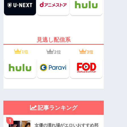
見逃し配信系
記事ランキング
1
女優の濡れ場がエロいおすすめ邦