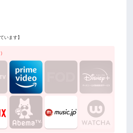
ています】
す）