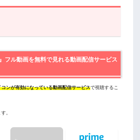
ル動画を無料で見れる動画配信サービスは？
無料視聴はU-NEXTが一番おすすめ
最安値で見るならAmazonプライムビデオ
』フル動画を無料で見れる動画配信サービス
情報
すじ
スト・登場人物
イコンが有効になっている動画配信サービス
で視聴するこ
スタッフ
本語吹替版も楽しめる
ます。
たい人におすすめの関連作品
DailymotionやPandoraではなく、配信サービ