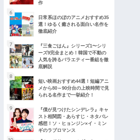
作
6
日常系ほのぼのアニメおすすめ35
選！ゆるく癒される面白い名作を
徹底紹介
7
『三食ごはん』シリーズ1〜シリ
ーズ9完全まとめ！韓国で不動の
人気を誇るバラエティー番組を徹
底解説
8
短い映画おすすめ44選！短編アニ
メから80～90分台の上映時間で見
られる名作まで一挙紹介！
9
『僕が見つけたシンデレラ』キャ
スト相関図・あらすじ・ネタバレ
感想！ソ・ヒョンジン×イ・ミン
ギのラブロマンス
10