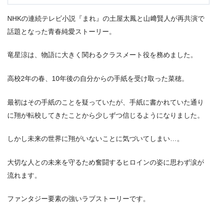
NHKの連続テレビ小説『まれ』の土屋太鳳と山﨑賢人が再共演で
話題となった青春純愛ストーリー。
竜星涼は、物語に大きく関わるクラスメート役を務めました。
高校2年の春、10年後の自分からの手紙を受け取った菜穂。
最初はその手紙のことを疑っていたが、手紙に書かれていた通り
に翔が転校してきたことから少しずつ信じるようになりました。
＼＼31日間無料!!お試し解約もOK／／
今すぐ無料でU-NEXTで見る
しかし未来の世界に翔がいないことに気づいてしまい…。
大切な人との未来を守るため奮闘するヒロインの姿に思わず涙が
流れます。
ファンタジー要素の強いラブストーリーです。