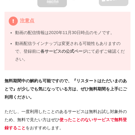
見よう
5.
映画『リスタートはただいまのあとで』動画フル無料視
注意点
聴まとめ
動画の配信情報は2020年11月30日時点のモノです。
動画配信ラインナップは変更される可能性もありますの
で、登録前に
各サービスの公式ページ
にて必ずご確認くだ
さい。
無料期間中の解約も可能ですので、『リスタートはただいまのあ
とで』が少しでも気になっている方は、ぜひ無料期間を上手にご
利用ください。
ただし、一度利用したことのあるサービスは無料お試し対象外の
ため、無料で見たい方はぜひ
使ったことのないサービスで無料登
録すること
をおすすめします。