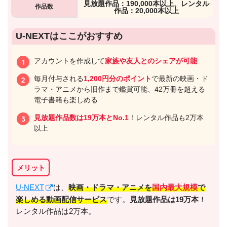
⾒放題作品：190,000本以上、レンタル
作品数
作品：20,000本以上
U-NEXTはここがおすすめ
アカウントを作成して
家族や友人とのシェアが可能
毎月付与される
1,200円分のポイント
で最新の映画・ド
ラマ・アニメから旧作まで鑑賞可能、42万冊を超える
電子書籍も楽しめる
見放題作品数は19万本とNo.1
！レンタル作品も2万本
以上
メリット
U-NEXT
は、
映画・ドラマ・アニメを
国内最大規模
で
楽しめる動画配信サービス
です。
見放題作品は19万本
！
レンタル作品は2万本。