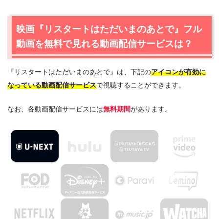
で見れる動画配信サービスは？
1.1
映画『リスタートはただいまのあとで』の無料視聴はU-
映画『リスタートはただいまのあとで』フル
NEXTが一番おすすめ
動画を無料で見れる動画配信サービスは？
2.
映画『リスタートはただいまのあとで』作品情報
2.1
映画『リスタートはただいまのあとで』あらすじ
『リスタートはただいまのあとで』は、下記の
アイコンが有効に
2.2
映画『リスタートはただいまのあとで』キャスト・登
なっている動画配信サービス
で視聴することができます。
場人物
2.3
映画『リスタートはただいまのあとで』制作スタッフ
なお、各動画配信サービスには
無料期間
があります。
3.
映画『リスタートはただいまのあとで』を見たい人にお
すすめの関連作品
3.1
『ぐらんぶる』（2020年）
3.2
『orange-オレンジ-』（2015年）
3.3
『小さな巨人』（2017年）
4.
映画『リスタートはただいまのあとで』の動画は
DailymotionやPandoraではなく、配信サービスで安全に