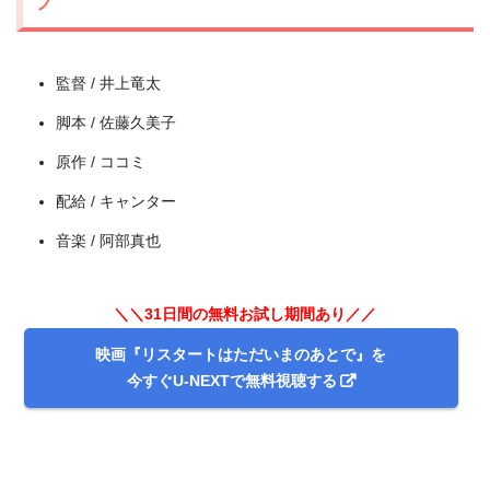
フ
監督 / 井上竜太
脚本 / 佐藤久美子
原作 / ココミ
＼＼31日間無料!!お試し解約もOK／／
配給 / キャンター
今すぐ無料でU-NEXTで見る
音楽 / 阿部真也
＼＼31日間の無料お試し期間あり／／
映画『リスタートはただいまのあとで』を
今すぐU-NEXTで無料視聴する