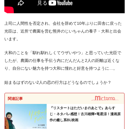
上司に人間性を否定され、会社を辞めて10年ぶりに田舎に戻った
光臣は、近所で農園を営む熊井のじいちゃんの養子・大和と出会
います。
＼＼31日間無料!!お試し解約もOK／／
大和のことを「馴れ馴れしくてウザいやつ」と思っていた光臣で
今すぐ無料でU-NEXTで見る
したが、農園の仕事を手伝う内にだんだんと2人の距離は近くな
り、自分にない魅力を持つ大和に憧れと好意を持つように…。
始まるはずのない2人の恋の行方はどうなるのでしょうか？
関連記事
『リスタートはただいまのあとで』あらす
じ・ネタバレ感想！古川雄輝×竜星涼！漫画原
作の癒し系BL映画