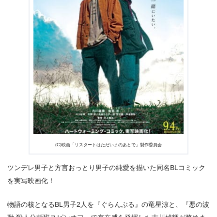
出典:
U-NEXTヘルプセンター
(C)映画「リスタートはただいまのあとで」製作委員会
ツンデレ男子と方言おっとり男子の純愛を描いた同名BLコミック
を実写映画化！
出典:
U-NEXT
物語の核となるBL男子2人を『ぐらんぶる』の竜星涼と、『悪の波