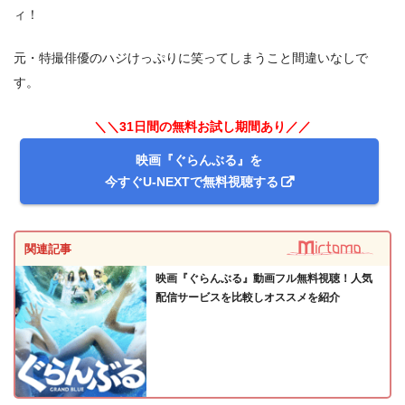
ィ！
元・特撮俳優のハジけっぷりに笑ってしまうこと間違いなしで
出典:
U-NEXT
す。
＼＼31日間の無料お試し期間あり／／
映画『ぐらんぶる』を
今すぐU-NEXTで無料視聴する
関連記事
映画『ぐらんぶる』動画フル無料視聴！人気
配信サービスを比較しオススメを紹介
＼＼31日間無料!!お試し解約もOK／／
今すぐ無料でU-NEXTで見る