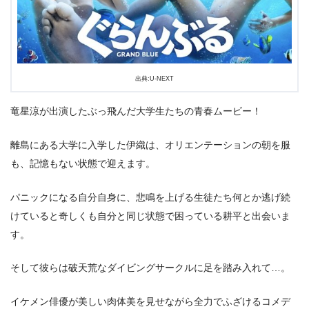
出典:U-NEXT
竜星涼が出演したぶっ飛んだ大学生たちの青春ムービー！
＼＼31日間無料!!お試し解約もOK／／
離島にある大学に入学した伊織は、オリエンテーションの朝を服
今すぐ無料でU-NEXTで見る
も、記憶もない状態で迎えます。
パニックになる自分自身に、悲鳴を上げる生徒たち何とか逃げ続
けていると奇しくも自分と同じ状態で困っている耕平と出会いま
す。
そして彼らは破天荒なダイビングサークルに足を踏み入れて…。
イケメン俳優が美しい肉体美を見せながら全力でふざけるコメデ