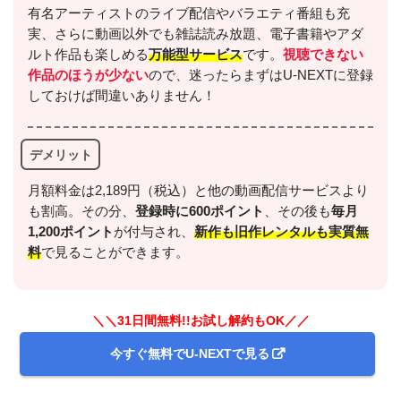
有名アーティストのライブ配信やバラエティ番組も充
実、さらに動画以外でも雑誌読み放題、電子書籍やアダ
ルト作品も楽しめる
万能型サービス
です。
視聴できない
作品のほうが少ない
ので、迷ったらまずはU-NEXTに登録
しておけば間違いありません！
デメリット
月額料金は2,189円（税込）と他の動画配信サービスより
も割高。その分、
登録時に600ポイント
、その後も
毎月
1,200ポイント
が付与され、
新作も旧作レンタルも実質無
料
で見ることができます。
＼＼31日間無料!!お試し解約もOK／／
今すぐ無料でU-NEXTで見る