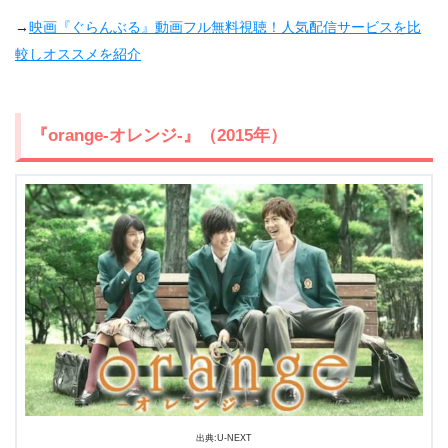
→
映画『ぐらんぶる』動画フル無料視聴！人気配信サービスを比
較しオススメを紹介
『orange-オレンジ-』（2015年）
出典:
U-NEXT
出典:U-NEXT