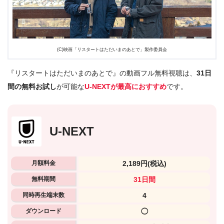
(C)映画「リスタートはただいまのあとで」製作委員会
『リスタートはただいまのあとで』の動画フル無料視聴は、
31日
間の無料お試し
が可能な
U-NEXTが最高におすすめ
です。
U-NEXT
月額料金
2,189円
(税込)
無料期間
31日間
同時再生端末数
4
ダウンロード
◯