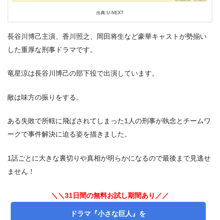
出典:U-NEXT
長谷川博己主演、香川照之、岡田将生など豪華キャストが勢揃い
した重厚な刑事ドラマです。
竜星涼は長谷川博己の部下役で出演しています。
敵は味方の振りをする。
ある失敗で所轄に飛ばされてしまった1人の刑事が執念とチームワ
ークで事件解決に迫る姿を描きました。
1話ごとに大きな裏切りや真相が明らかになるので最後まで見逃せ
ません！
＼＼31日間の無料お試し期間あり／／
ドラマ『小さな巨人』を