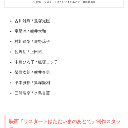
(C)映画「リスタートはただいまのあとで」製作委員会
古川雄輝 / 孤塚光臣
竜星涼 / 熊井大和
村川絵梨 / 鹿野涼子
佐野岳 / 上田裕
中島ひろ子 / 狐塚ヨシ子
螢雪次朗 / 熊井春男
甲本雅裕 / 狐塚隆利
三浦理奈 / 水島香苗
映画『リスタートはただいまのあとで』制作スタッ
出典:
U-NEXT