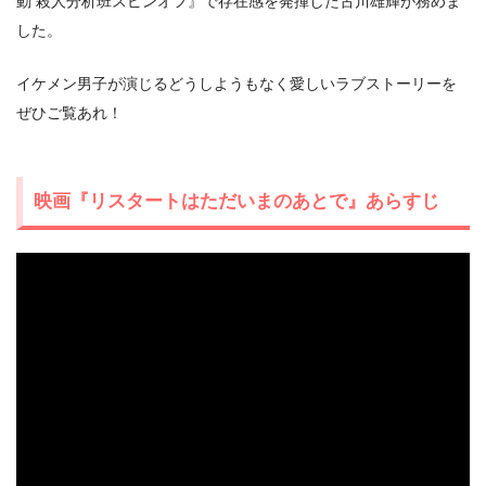
動 殺人分析班スピンオフ』で存在感を発揮した古川雄輝が務めま
した。
イケメン男子が演じるどうしようもなく愛しいラブストーリーを
ぜひご覧あれ！
＼＼31日間無料!!お試し解約もOK／／
今すぐ無料でU-NEXTで見る
映画『リスタートはただいまのあとで』あらすじ
出典:
U-NEXTヘルプセンター