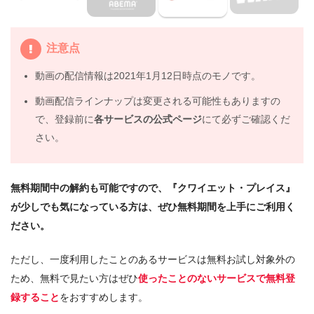
5.
映画『クワイエット・プレイス』動画フル無料視聴まと
め
注意点
動画の配信情報は2021年1月12日時点のモノです。
動画配信ラインナップは変更される可能性もありますの
で、登録前に
各サービスの公式ページ
にて必ずご確認くだ
さい。
無料期間中の解約も可能ですので、『クワイエット・プレイス』
が少しでも気になっている方は、ぜひ無料期間を上手にご利用く
ださい。
ただし、一度利用したことのあるサービスは無料お試し対象外の
ため、無料で見たい方はぜひ
使ったことのないサービスで無料登
録すること
をおすすめします。