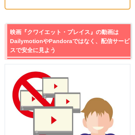
映画『クワイエット・プレイス』の動画は
DailymotionやPandoraではなく、配信サービ
スで安全に見よう