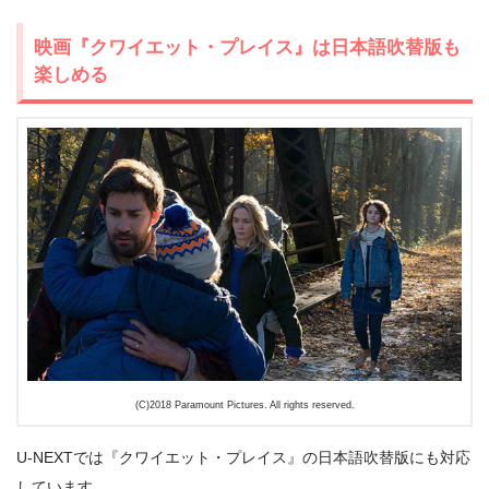
映画『クワイエット・プレイス』は日本語吹替版も
楽しめる
＼＼31日間無料!!お試し解約もOK／／
今すぐ無料でU-NEXTで見る
(C)2018 Paramount Pictures. All rights reserved.
U-NEXTでは『クワイエット・プレイス』の日本語吹替版にも対応
出典:
U-NEXT
しています。