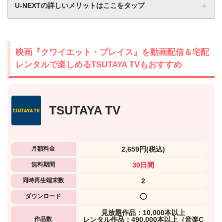
U-NEXTの詳しいメリットはここをタップ
映画『クワイエット・プレイス』を動画配信＆宅配
レンタルで楽しめるTSUTAYA TVもおすすめ
TSUTAYA TV
月額料金
2,659円
(税込)
無料期間
30日間
同時再生端末数
2
ダウンロード
◯
⾒放題作品：10,000本以上
作品数
レンタル作品：490,000本以上（音楽C