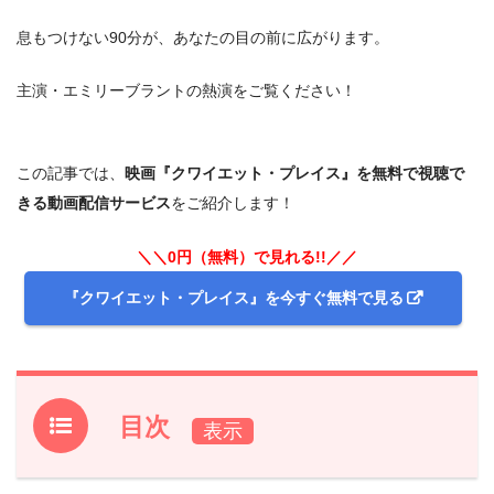
息もつけない90分が、あなたの目の前に広がります。
主演・エミリーブラントの熱演をご覧ください！
この記事では、
映画『クワイエット・プレイス』を無料で視聴で
きる動画配信サービス
をご紹介します！
＼＼0円（無料）で見れる!!／／
『クワイエット・プレイス』を今すぐ無料で見る
目次
1.
映画『クワイエット・プレイス』フル動画を無料で見れ