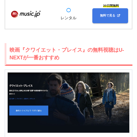
30日間無料
◯
無料で見る
レンタル
映画『クワイエット・プレイス』の無料視聴はU-
NEXTが一番おすすめ