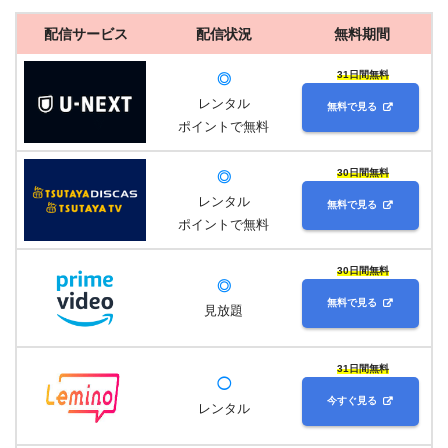
配信サービス
配信状況
無料期間
31日間無料
◎
レンタル
無料で見る
ポイントで無料
30日間無料
◎
レンタル
無料で見る
ポイントで無料
30日間無料
◎
無料で見る
見放題
31日間無料
◯
今すぐ見る
レンタル