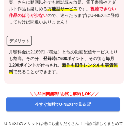
実、さらに動画以外でも雑誌読み放題、電子書籍やアダ
ルト作品も楽しめる
万能型サービス
です。
視聴できない
作品のほうが少ない
ので、迷ったらまずはU-NEXTに登録
しておけば間違いありません！
デメリット
月額料金は2,189円（税込）と他の動画配信サービスより
も割高。その分、
登録時に600ポイント
、その後も
毎月
1,200ポイント
が付与され、
新作も旧作レンタルも実質無
料
で見ることができます。
＼＼31日間無料!!お試し解約もOK／／
今すぐ無料でU-NEXTで見る
U-NEXTのメリットは他にも盛りだくさん！下記に詳しくまとめて