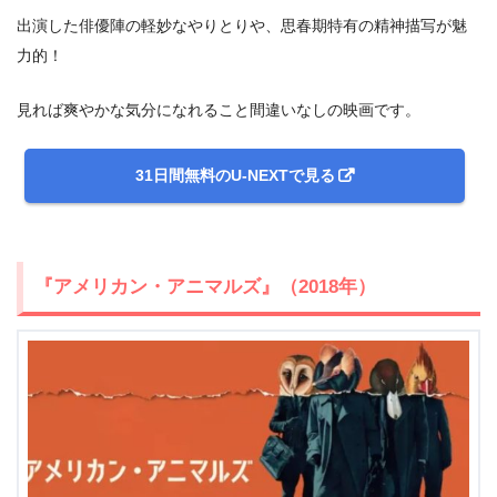
出演した俳優陣の軽妙なやりとりや、思春期特有の精神描写が魅
力的！
出典:
U-NEXT
見れば爽やかな気分になれること間違いなしの映画です。
31日間無料のU-NEXTで見る
『アメリカン・アニマルズ』（2018年）
＼＼31日間無料!!お試し解約もOK／／
今すぐ無料でU-NEXTで見る