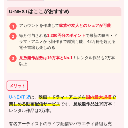
U-NEXTはここがおすすめ
アカウントを作成して
家族や友人とのシェアが可能
毎月付与される
1,200円分のポイント
で最新の映画・ド
ラマ・アニメから旧作まで鑑賞可能、42万冊を超える
電子書籍も楽しめる
見放題作品数は19万本とNo.1
！レンタル作品も2万本
以上
メリット
U-NEXT
は、
映画・ドラマ・アニメを
国内最大規模
で
楽しめる動画配信サービス
です。
見放題作品は19万本
！
レンタル作品は2万本。
有名アーティストのライブ配信やバラエティ番組も充