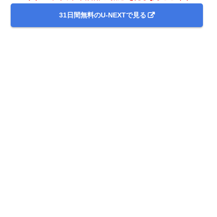
31日間無料のU-NEXTで見る
出典:
U-NEXT
＼＼31日間無料!!お試し解約もOK／／
今すぐ無料でU-NEXTで見る