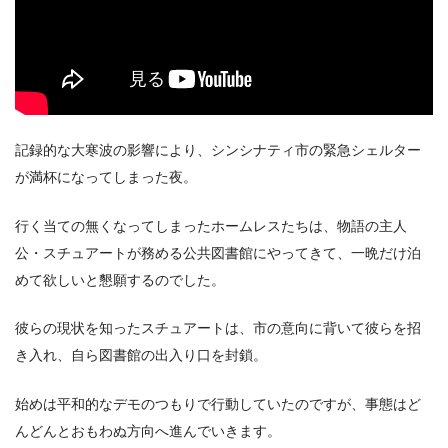
＼＼31日間無料!!お試し解約もOK／／
記録的な大寒波の影響により、シンシナティ市の緊急シェルター
が満杯になってしまった夜。
今すぐ無料でU-NEXTで見る
行く当ての無くなってしまったホームレスたちは、物語の主人
公・スチュアートが務める公共図書館にやってきて、一晩だけ泊
めて欲しいと懇願するのでした。
彼らの現状を知ったスチュアートは、市の意向に背いて彼らを招
き入れ、自ら図書館の出入り口を封鎖。
始めは平和的なデモのつもりで行動していたのですが、事態はど
んどんとおもわぬ方向へ進んでいきます。