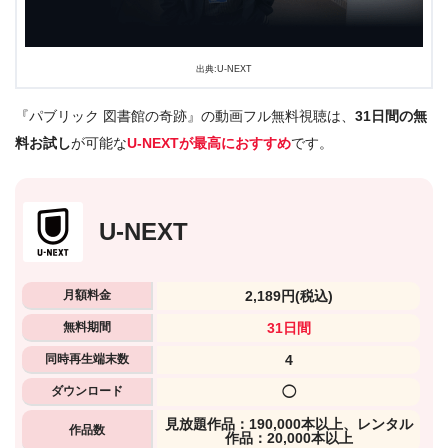
出典:U-NEXT
『パブリック 図書館の奇跡』の動画フル無料視聴は、
31日間の無
料お試し
が可能な
U-NEXTが最高におすすめ
です。
U-NEXT
月額料金
2,189円
(税込)
無料期間
31日間
同時再生端末数
4
ダウンロード
◯
⾒放題作品：190,000本以上、レンタル
作品数
作品：20,000本以上