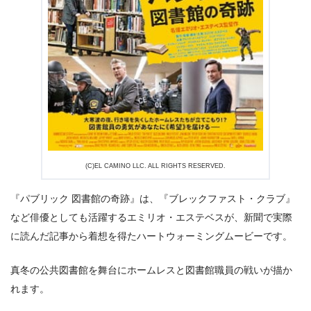
出典:
U-NEXTヘルプセンター
(C)EL CAMINO LLC. ALL RIGHTS RESERVED.
『パブリック 図書館の奇跡』は、『ブレックファスト・クラブ』
など俳優としても活躍するエミリオ・エステベスが、新聞で実際
に読んだ記事から着想を得たハートウォーミングムービーです。
真冬の公共図書館を舞台にホームレスと図書館職員の戦いが描か
出典:
U-NEXT
れます。