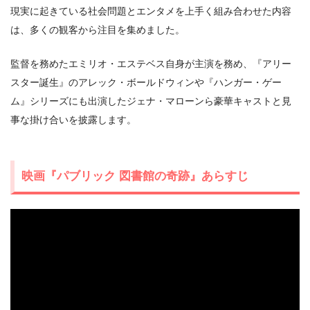
現実に起きている社会問題とエンタメを上手く組み合わせた内容
は、多くの観客から注目を集めました。
＼＼31日間無料!!お試し解約もOK／／
監督を務めたエミリオ・エステベス自身が主演を務め、『アリー
今すぐ無料でU-NEXTで見る
スター誕生』のアレック・ボールドウィンや『ハンガー・ゲー
ム』シリーズにも出演したジェナ・マローンら豪華キャストと見
事な掛け合いを披露します。
映画『パブリック 図書館の奇跡』あらすじ
出典:
U-NEXTヘルプセンター