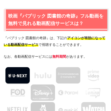
る動画配信サービスは？
1.1
映画『パブリック 図書館の奇跡』の無料視聴はU-NEXT
映画『パブリック 図書館の奇跡』フル動画を
が一番おすすめ
無料で見れる動画配信サービスは？
2.
映画『パブリック 図書館の奇跡』作品情報
2.1
映画『パブリック 図書館の奇跡』あらすじ
『パブリック 図書館の奇跡』は、下記の
アイコンが有効になって
2.2
映画『パブリック 図書館の奇跡』キャスト・登場人物
いる動画配信サービス
で視聴することができます。
2.3
映画『パブリック 図書館の奇跡』制作スタッフ
なお、各動画配信サービスには
無料期間
があります。
3.
映画『パブリック 図書館の奇跡』を見たい人におすすめ
の関連作品
3.1
『ブレックファスト・クラブ』（1985年）
3.2
『アメリカン・アニマルズ』（2018年）
3.3
『ブックスマート 卒業前夜のパーティーデビュー』
（2019年）
4.
映画『パブリック 図書館の奇跡』の動画はDailymotion
やPandoraではなく、配信サービスで安全に見よう