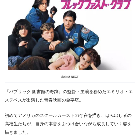
＼＼31日間無料!!お試し解約もOK／／
今すぐ無料でU-NEXTで見る
出典:U-NEXT
『パブリック 図書館の奇跡』の監督・主演を務めたエミリオ・エ
ステベスが出演した青春映画の金字塔。
初めてアメリカのスクールカーストの存在を描き、はみ出し者の
高校生たちが、自身の本音をぶつけ合いながら成長していく姿を
描きました。