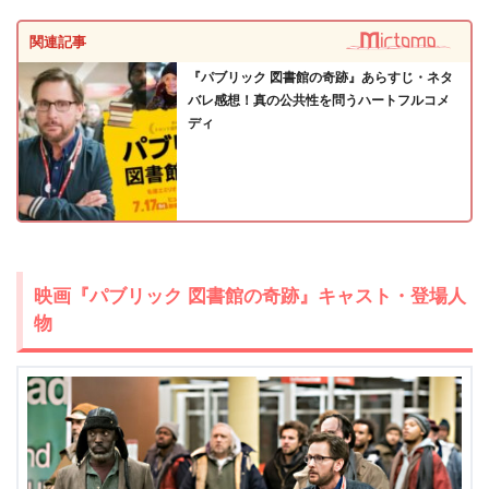
関連記事
『パブリック 図書館の奇跡』あらすじ・ネタ
バレ感想！真の公共性を問うハートフルコメ
ディ
出典:
U-NEXT
映画『パブリック 図書館の奇跡』キャスト・登場人
物