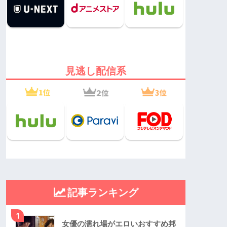
見逃し配信系
記事ランキング
1
女優の濡れ場がエロいおすすめ邦