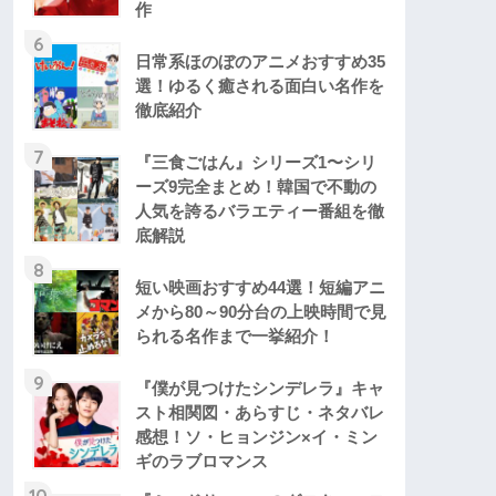
作
6
日常系ほのぼのアニメおすすめ35
選！ゆるく癒される面白い名作を
徹底紹介
7
『三食ごはん』シリーズ1〜シリ
ーズ9完全まとめ！韓国で不動の
人気を誇るバラエティー番組を徹
底解説
8
短い映画おすすめ44選！短編アニ
メから80～90分台の上映時間で見
られる名作まで一挙紹介！
9
『僕が見つけたシンデレラ』キャ
スト相関図・あらすじ・ネタバレ
感想！ソ・ヒョンジン×イ・ミン
ギのラブロマンス
10