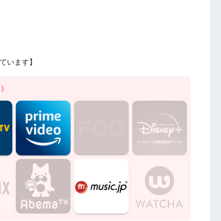
ています】
す）