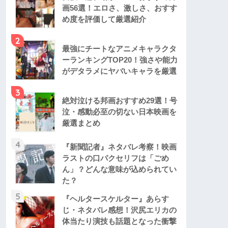
画56選！エロさ、激しさ、おすす
め度を評価して厳選紹介
2
最強にチートなアニメキャラクタ
ーランキングTOP20！強さや能力
がデタラメにヤバいキャラを厳選
3
絶対泣ける邦画おすすめ29選！号
泣・感動必至の切ない日本映画を
厳選まとめ
4
『新聞記者』ネタバレ考察！映画
ラストの口パクセリフは「ごめ
ん」？どんな意味が込められてい
た？
5
『ヘルタースケルター』あらす
じ・ネタバレ感想！沢尻エリカの
体当たり演技も話題となった衝撃