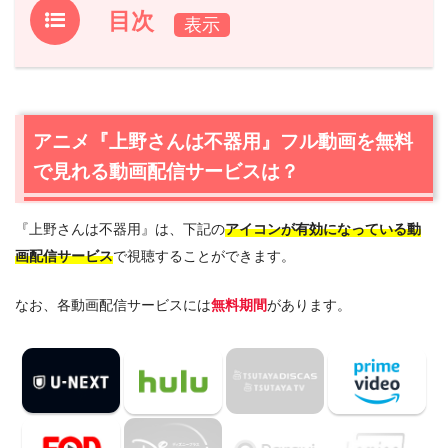
目次
1.
アニメ『上野さんは不器用』フル動画を無料で見れる動
画配信サービスは？
1.1
アニメ『上野さんは不器用』の無料視聴はU-NEXTが一
アニメ『上野さんは不器用』フル動画を無料
番おすすめ
で見れる動画配信サービスは？
1.2
アニメ『上野さんは不器用』の無料視聴はフジテレビ公
式のFODプレミアムもおすすめ
『上野さんは不器用』は、下記の
アイコンが有効になっている動
2.
アニメ『上野さんは不器用』作品情報
画配信サービス
で視聴することができます。
2.1
アニメ『上野さんは不器用』キャスト・登場人物
2.2
アニメ『上野さんは不器用』制作スタッフ
なお、各動画配信サービスには
無料期間
があります。
2.3
アニメ『上野さんは不器用』原作漫画も読みたい方へ
3.
アニメ『上野さんは不器用』第1話から最終話までのあ
らすじ
3.1
第1話あらすじ
3.2
第2話あらすじ