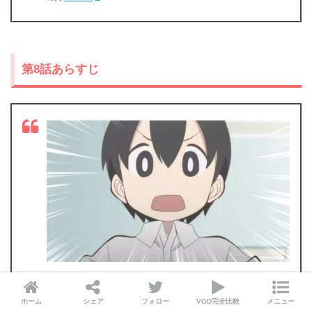
第8話あらすじ
眠気を解消し、睡眠時には簡易人格を形成する「コイ
ホーム
シェア
フォロー
VOD完全比較
メニュー
ツネートルナD錠」を新たに開発した上野さんは、それ