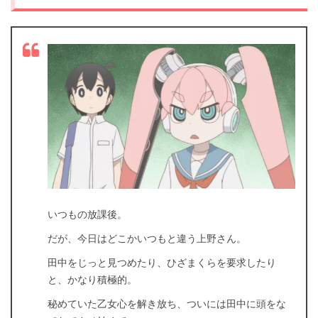
いつもの放課後。
だが、今日はどこかいつもと違う上野さん。
田中をじっと見つめたり、ひざまくらを要求したり
と、かなり積極的。
秘めていた乙女心を解き放ち、ついには田中に頭をな