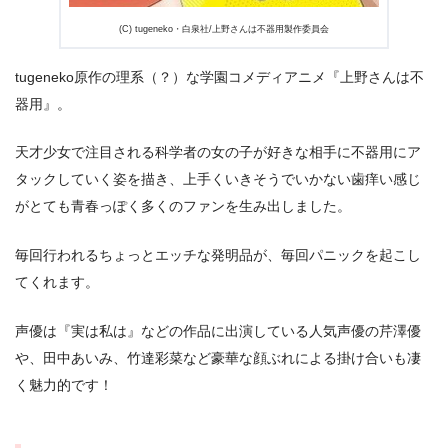
(C) tugeneko・白泉社/上野さんは不器用製作委員会
tugeneko原作の理系（？）な学園コメディアニメ『上野さんは不
器用』。
天才少女で注目される科学者の女の子が好きな相手に不器用にア
タックしていく姿を描き、上手くいきそうでいかない歯痒い感じ
出典:
U-NEXT
がとても青春っぽく多くのファンを生み出しました。
毎回行われるちょっとエッチな発明品が、毎回パニックを起こし
てくれます。
声優は『実は私は』などの作品に出演している人気声優の芹澤優
や、田中あいみ、竹達彩菜など豪華な顔ぶれによる掛け合いも凄
く魅力的です！