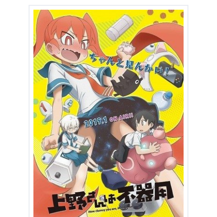
＼＼31日間無料!!お試し解約もOK／／
今すぐ無料でU-NEXTで見る