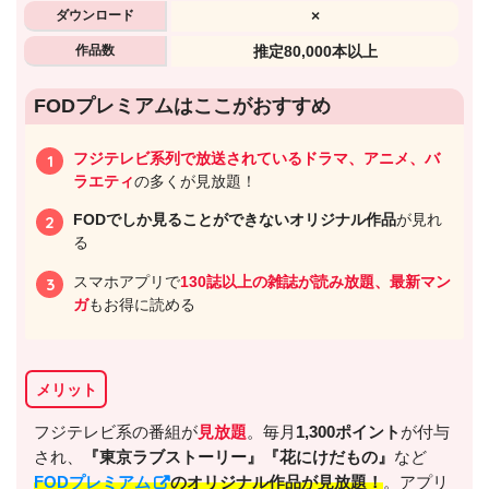
ダウンロード
×
作品数
推定80,000本以上
FODプレミアムはここがおすすめ
出典:
U-NEXTヘルプセンター
フジテレビ系列で放送されているドラマ、アニメ、バ
ラエティ
の多くが見放題！
FODでしか見ることができないオリジナル作品
が見れ
る
スマホアプリで
130誌以上の雑誌が読み放題、最新マン
ガ
もお得に読める
メリット
フジテレビ系の番組が
見放題
。毎月
1,300ポイント
が付与
出典:
U-NEXT
され、
『東京ラブストーリー』
『花にけだもの』
など
FODプレミアム
のオリジナル作品が見放題！
。アプリ