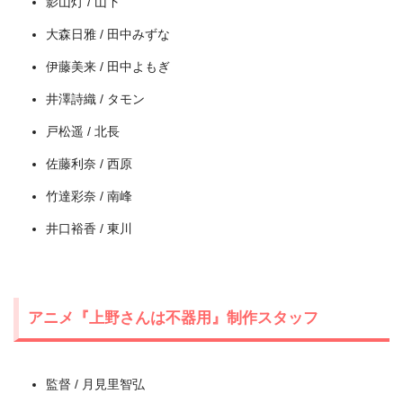
影山灯 / 山下
大森日雅 / 田中みずな
伊藤美来 / 田中よもぎ
井澤詩織 / タモン
戸松遥 / 北長
＼＼31日間無料!!お試し解約もOK／／
佐藤利奈 / 西原
今すぐ無料でU-NEXTで見る
竹達彩奈 / 南峰
井口裕香 / 東川
アニメ『上野さんは不器用』制作スタッフ
監督 / 月見里智弘