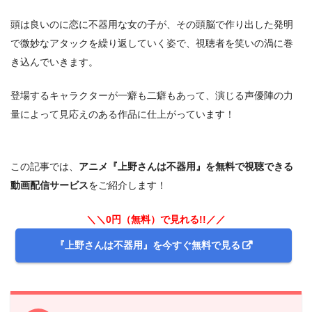
頭は良いのに恋に不器用な女の子が、その頭脳で作り出した発明
で微妙なアタックを繰り返していく姿で、視聴者を笑いの渦に巻
き込んでいきます。
登場するキャラクターが一癖も二癖もあって、演じる声優陣の力
量によって見応えのある作品に仕上がっています！
この記事では、
アニメ『上野さんは不器用』を無料で視聴できる
動画配信サービス
をご紹介します！
＼＼0円（無料）で見れる!!／／
『上野さんは不器用』を今すぐ無料で見る