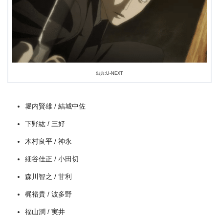
出典:
U-NEXT
出典:U-NEXT
堀内賢雄 / 結城中佐
下野紘 / 三好
木村良平 / 神永
＼＼31日間無料!!お試し解約もOK／／
細谷佳正 / 小田切
今すぐ無料でU-NEXTで見る
森川智之 / 甘利
梶裕貴 / 波多野
福山潤 / 実井