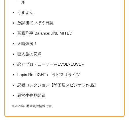
ール
うまよん
放課後ていぼう日誌
富豪刑事 Balance:UNLIMITED
天晴爛漫！
巨人族の花嫁
恋とプロデューサー～EVOL×LOVE～
Lapis Re:LiGHTs ラピスリライツ
忍者コレクション【闇芝居スピンオフ作品】
異常生物見聞録
※2020年8月時点の情報です。