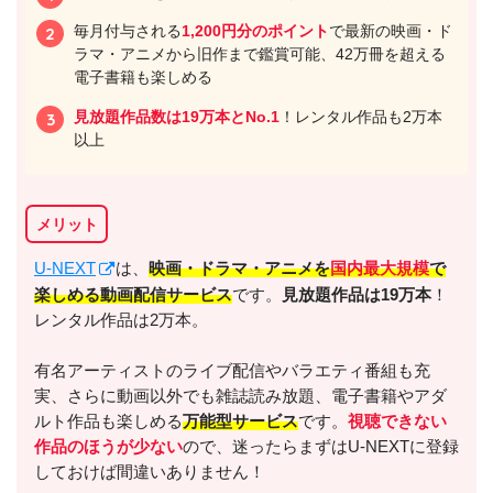
毎月付与される
1,200円分のポイント
で最新の映画・ド
ラマ・アニメから旧作まで鑑賞可能、42万冊を超える
電子書籍も楽しめる
見放題作品数は19万本とNo.1
！レンタル作品も2万本
以上
メリット
U-NEXT
は、
映画・ドラマ・アニメを
国内最大規模
で
楽しめる動画配信サービス
です。
見放題作品は19万本
！
レンタル作品は2万本。
有名アーティストのライブ配信やバラエティ番組も充
実、さらに動画以外でも雑誌読み放題、電子書籍やアダ
ルト作品も楽しめる
万能型サービス
です。
視聴できない
作品のほうが少ない
ので、迷ったらまずはU-NEXTに登録
しておけば間違いありません！