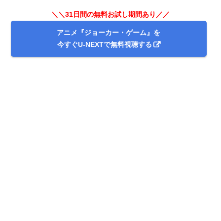
＼＼31日間の無料お試し期間あり／／
アニメ『ジョーカー・ゲーム』を
＼＼31日間無料!!お試し解約もOK／／
今すぐU-NEXTで無料視聴する
今すぐ無料でU-NEXTで見る
出典:
U-NEXT