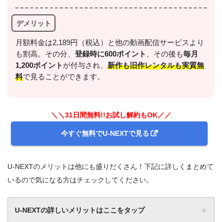
デメリット
月額料金は2,189円（税込）と他の動画配信サービスより
も割高。その分、
登録時に600ポイント
、その後も
毎月
1,200ポイント
が付与され、
新作も旧作レンタルも実質無
料
で見ることができます。
＼＼31日間無料!!お試し解約もOK／／
今すぐ無料でU-NEXTで見る
U-NEXTのメリットは他にも盛りだくさん！下記に詳しくまとめて
いるので気になる方はチェックしてください。
U-NEXTの詳しいメリットはここをタップ