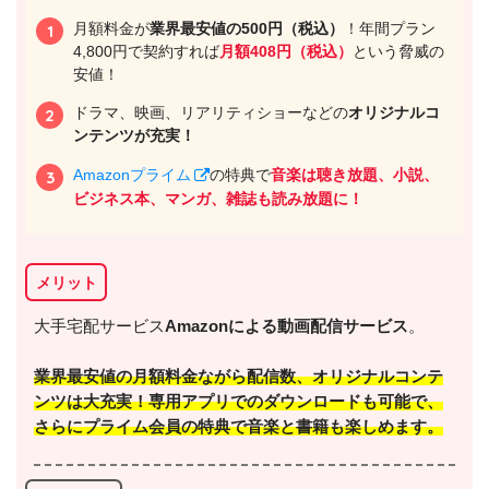
出典:
U-NEXTヘルプセンター
月額料金が
業界最安値の500円（税込）
！年間プラン
4,800円で契約すれば
月額408円（税込）
という脅威の
安値！
ドラマ、映画、リアリティショーなどの
オリジナルコ
ンテンツが充実！
Amazonプライム
の特典で
音楽は聴き放題、小説、
ビジネス本、マンガ、雑誌も読み放題に！
メリット
出典:
U-NEXT
大手宅配サービス
Amazonによる動画配信サービス
。
業界最安値の月額料金
ながら配信数、オリジナルコンテ
ンツは大充実！専用アプリでのダウンロードも可能で、
さらに
プライム会員の特典で音楽と書籍も楽しめます
。
＼＼31日間無料!!お試し解約もOK／／