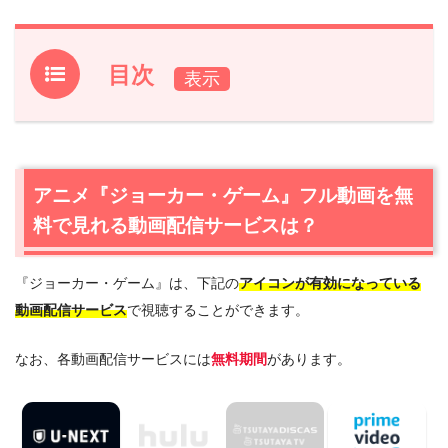
目次
1.
アニメ『ジョーカー・ゲーム』フル動画を無料で見れる
動画配信サービスは？
1.1
アニメ『ジョーカー・ゲーム』の無料視聴はU-NEXTが
アニメ『ジョーカー・ゲーム』フル動画を無
一番おすすめ
料で見れる動画配信サービスは？
1.2
アニメ『ジョーカー・ゲーム』を最安値で見るなら
Amazonプライムビデオ
『ジョーカー・ゲーム』は、下記の
アイコンが有効になっている
2.
『ジョーカー・ゲーム』作品情報
動画配信サービス
で視聴することができます。
2.1
『ジョーカー・ゲーム』あらすじ
2.2
『ジョーカー・ゲーム』キャスト・登場人物
なお、各動画配信サービスには
無料期間
があります。
2.3
『ジョーカー・ゲーム』制作スタッフ
3.
『ジョーカー・ゲーム』を見たい人におすすめの関連作
品