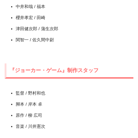
中井和哉 / 福本
櫻井孝宏 / 田崎
津田健次郎 / 蒲生次郎
関智一 / 佐久間中尉
『ジョーカー・ゲーム』制作スタッフ
出典:
U-NEXT
監督 / 野村和也
脚本 / 岸本 卓
原作 / 柳 広司
音楽 / 川井憲次