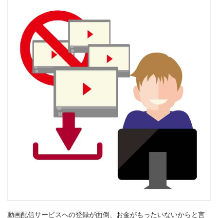
カーズ（
ディズニープラスのみ見放題
）
リメンバー・ミー（
ディズニープラスのみ見放題
）
モンスターズ・インク（
ディズニープラスのみ見放
題
）
ドリーとサンゴ礁の世界（
ディズニープラス独占配
信
）
トイ・ストーリー2（
ディズニープラスのみ見放
題
）
トイ・ストーリー3（
ディズニープラスのみ見放
題
）
モンスターズ・ユニバーシティ（
ディズニープラス
のみ見放題
）
カーズ2（
ディズニープラスのみ見放題
）
レミーのおいしいレストラン（
ディズニープラスの
動画配信サービスへの登録が面倒、お金がもったいないからと言