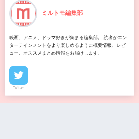
スター・ウォーズ エピソード5/帝国の逆襲（
ディズ
ニープラスのみ見放題
）
ミルトモ編集部
スター・ウォーズ/フォースの覚醒（
ディズニープラ
スのみ見放題
）
映画、アニメ、ドラマ好きが集まる編集部。 読者がエン
ローグ・ワン/スター・ウォーズ・ストーリー（
ディ
ターテインメントをより楽しめるように概要情報、レビ
ズニープラスのみ見放題
）
ュー、オススメまとめ情報をお届けします。
STAR WARS: BB-8 ミニクリップ（
ディズニープラ
ス独占配信
）
ハン・ソロ/スター・ウォーズ・ストーリー（
ディズ
ニープラスのみ見放題
）
Twitter