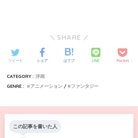
スター・ウォーズ エピソード4/新たなる希望（
ディ
ズニープラスのみ見放題
）
スター・ウォーズ エピソード1/ファントム・メナス
SHARE
（
ディズニープラスのみ見放題
）
スター・ウォーズ エピソード2/クローンの攻撃（
デ
ィズニープラスのみ見放題
）
LINE
ツイート
シェア
はてブ
Pocket
スター・ウォーズ エピソード3/シスの復讐（
ディズ
ニープラスのみ見放題
）
CATEGORY :
洋画
スター・ウォーズ/最後のジェダイ（
ディズニープラ
GENRE :
アニメーション
ファンタジー
スのみ見放題
）
ディズニー・ギャラリー/スター・ウォーズ：マンダ
ロリアン（
ディズニープラス独占配信
）
スター・ウォーズ エピソード6/ジェダイの帰還（
デ
この記事を書いた人
ィズニープラスのみ見放題
）