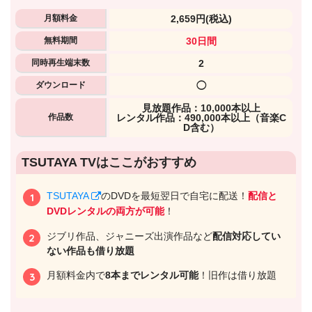
月額料金
2,659円
(税込)
出典:
Disney+ (ディズニープラス)
無料期間
30日間
同時再生端末数
2
ダウンロード
◯
唯一のディズニー公式サービ
ス
⾒放題作品：10,000本以上
作品数
レンタル作品：490,000本以上（音楽C
D含む）
TSUTAYA TVはここがおすすめ
TSUTAYA
のDVDを最短翌日で自宅に配送！
配信と
DVDレンタルの両方が可能
！
ジブリ作品、ジャニーズ出演作品など
配信対応してい
ない作品も借り放題
月額料金内で
8本までレンタル可能
！旧作は借り放題