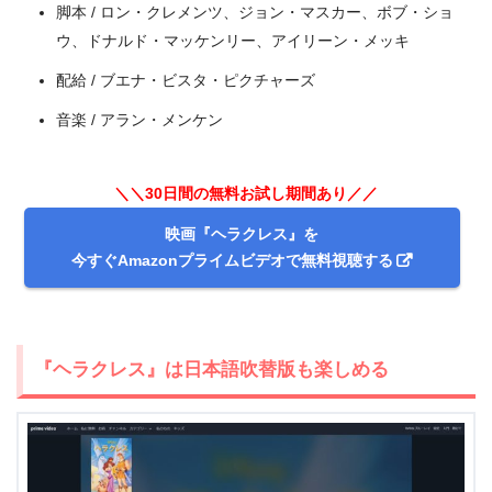
脚本 / ロン・クレメンツ、ジョン・マスカー、ボブ・ショ
ミッキーマウスとロードレーサーズ（
ディズニープ
ウ、ドナルド・マッケンリー、アイリーン・メッキ
ラス独占配信
）
配給 / ブエナ・ビスタ・ピクチャーズ
ドックはおもちゃドクター（
ディズニープラスのみ
見放題
）
音楽 / アラン・メンケン
ツムツム（
ディズニープラス独占配信
）
ミッキーマウス！（
ディズニープラス独占配信
）
＼＼30日間の無料お試し期間あり／／
ちいさなプリンセス ソフィア（
ディズニープラスの
映画『ヘラクレス』を
み見放題
）
今すぐAmazonプライムビデオで無料視聴する
しゅつどう！パジャマスク
ワンス・アポン・ア・タイム（
ディズニープラスの
み見放題
）
『ヘラクレス』は日本語吹替版も楽しめる
アラジン（2019）（
ディズニープラスのみ見放題
）
ラプンツェル ザ・シリーズ（
ディズニープラスのみ
見放題
）