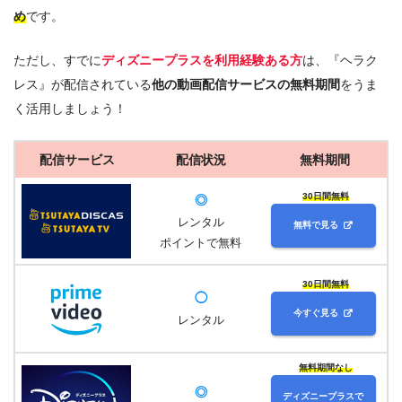
め
です。
アベンジャーズ/インフィニティ・ウォー（
ディズニ
ープラスのみ見放題
）
ただし、すでに
ディズニープラスを利用経験ある方
は、『ヘラク
アベンジャーズ（
ディズニープラスのみ見放題
）
レス』が配信されている
他の動画配信サービスの無料期間
をうま
く活用しましょう！
アベンジャーズ/エイジ・オブ・ウルトロン（
ディズ
ニープラスのみ見放題
）
配信サービス
配信状況
無料期間
シビル・ウォー/キャプテン・アメリカ（
ディズニー
プラスのみ見放題
）
30日間無料
◎
アイアンマン2（
ディズニープラスのみ見放題
）
レンタル
無料で見る
ポイントで無料
キャプテン・マーベル（
ディズニープラスのみ見放
題
）
30日間無料
◯
アイアンマン3（
ディズニープラスのみ見放題
）
今すぐ見る
レンタル
マーベル おしえて！スパイダーマン（
ディズニープ
ラス独占配信
）
無料期間なし
キャプテン・アメリカ/ザ・ファースト・アベンジャ
◎
ディズニープラスで