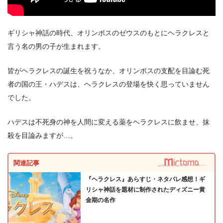
アレンデール城のクリスマスの薪
（ディズニー/アニメ
映画）
夢追いウサギ
（ディズニー/短編アニメ）
ギリシャ神話の時代、オリンポスのゼウスのもとにヘラクレスと
言う名の男の子が生まれます。
ハイスクール・ミュージカル：ザ・ミュージカル
（ディ
ズニー/映画）
皆がヘラクレスの誕生を祝うなか、オリンポスの支配を目論む死
イマジニアリング～夢を形にする人々
（ディズニー/海
者の国の王・ハデスは、ヘラクレスの登場を快く思っていません
外ドラマ）
でした。
ピクサー・イン・リアルライフ
（ピクサー/TVアニメ）
ハデスは不死身の神を人間に変える薬をヘラクレスに飲ませ、抹
わんわん物語（2019）
（ディズニー/映画）
殺を目論みますが…。
ゼニメーション
（ディズニー/TVアニメ）
関連記事
『ヘラクレス』あらすじ・ネタバレ感想！ギ
リシャ神話を題材に制作されたディズニー黄
金期の名作