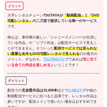
メリット
大手レンタルチェーン
TSUTAYAが
「動画配信」
と
「DVD
宅配レンタル」
の二刀流で提供している唯一のサービス
です。
例えば、著作権の厳しい「ジャニーズメンバーが出演し
ている作品」や「ジブリ作品」は配信サービスで見るこ
とができません。そういった
配信サービスでは見られな
い貴重な名作もDVD宅配レンタルで見られる
のが最大の
メリット。すなわち、
TSUTAYA TV
であれば
世に出て
いる全ての作品を楽しめる
ということです！
デメリット
配信での
⾒放題作品は10,000本
ほどで
U-NEXT
や他の
動画配信サービスに比べると品薄です。レンタル作品は
多いですが、配信メインで使いたい場合はおすすめでき
ません。