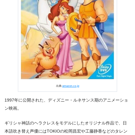
今すぐディズニープラスで見る
出典:
amazon.co.jp
出典:
Disney+ (ディズニープラス)
1997年に公開された、ディズニー・ルネサンス期のアニメーショ
ディズニープ
ン映画。
ラスのためだけに制作された長編映画・シリーズ作品
ギリシャ神話のヘラクレスをモデルにしたオリジナル作品で、日
本語吹き替え声優にはTOKIOの松岡昌宏や工藤静香などのタレン