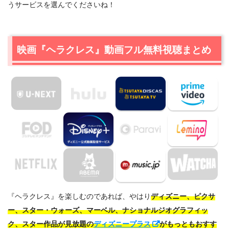
うサービスを選んでくださいね！
映画『ヘラクレス』動画フル無料視聴まとめ
出典:
Disney+ (ディズニープラス)
ワンダヴィジョン（
ディズニープラス独占配信
）
マーベル エージェント・オブ・シールド（
ディズニ
ープラス独占配信
）
マーベル･スタジオ 知られざる秘密（
ディズニープ
『ヘラクレス』を楽しむのであれば、やはり
ディズニー、ピクサ
ラス独占配信
）
ー、スター・ウォーズ、マーベル、ナショナルジオグラフィッ
アベンジャーズ/エンドゲーム（
ディズニープラスの
ク、スター作品が見放題の
ディズニープラス
がもっともおすす
み見放題
）