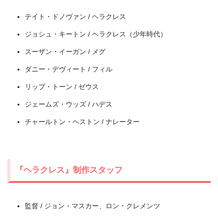
テイト・ドノヴァン / ヘラクレス
ジョシュ・キートン / ヘラクレス（少年時代）
スーザン・イーガン / メグ
ダニー・デヴィート / フィル
リップ・トーン / ゼウス
出典:
Disney+ (ディズニープラス)
ジェームズ・ウッズ / ハデス
チャールトン・ヘストン / ナレーター
ミッキーマウス クラブハウス（
ディズニープラスの
み見放題
）
『ヘラクレス』制作スタッフ
ミニーのリボンショー（
ディズニープラス独占配
信
）
監督 / ジョン・マスカー、ロン・クレメンツ
アナと雪の女王2（
ディズニープラスのみ見放題
）