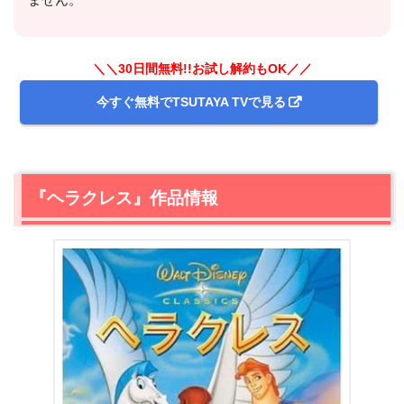
＼＼30日間無料!!お試し解約もOK／／
今すぐ無料でTSUTAYA TVで見る
『ヘラクレス』作品情報
出典:
Disney+ (ディズニープラス)
＼＼ディズニープラスを楽しむ 解約もOK／／