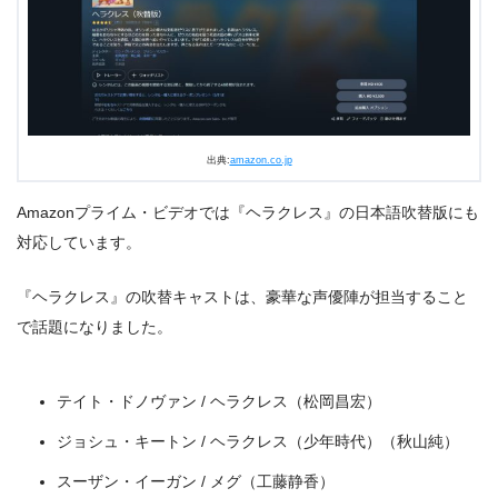
チップとデールのおかしなはなし（
ディズニープラ
ス独占配信
）
ディズニージュニア えいごのうた（
ディズニープラ
ス独占配信
）
アナと雪の女王（
ディズニープラスのみ見放題
）
出典:
amazon.co.jp
パグ・パグ・アドベンチャー（
ディズニープラス独
占配信
）
Amazonプライム・ビデオでは『ヘラクレス』の日本語吹替版にも
対応しています。
『ヘラクレス』の吹替キャストは、豪華な声優陣が担当すること
で話題になりました。
テイト・ドノヴァン / ヘラクレス（松岡昌宏）
ジョシュ・キートン / ヘラクレス（少年時代）（秋山純）
スーザン・イーガン / メグ（工藤静香）