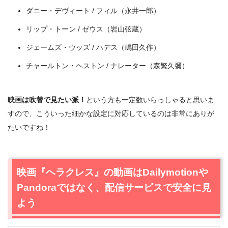
ダニー・デヴィート / フィル（永井一郎）
リップ・トーン / ゼウス（岩山弦蔵）
ジェームズ・ウッズ / ハデス（嶋田久作）
チャールトン・ヘストン / ナレーター（森繁久彌）
出典:
Disney+ (ディズニープラス)
映画は吹替で見たい派！
という方も一定数いらっしゃると思いま
すので、こういった細かな設定に対応しているのは非常にありが
たいですね！
ソウルフル・ワールド（
ディズニープラス独占配
信
）
トイ・ストーリー4（
ディズニープラスのみ見放
映画『ヘラクレス』の動画はDailymotionや
題
）
Pandoraではなく、配信サービスで安全に見
インクレディブル・ファミリー（
ディズニープラス
よう
のみ見放題
）
トイ・ストーリー（
ディズニープラスのみ見放題
）