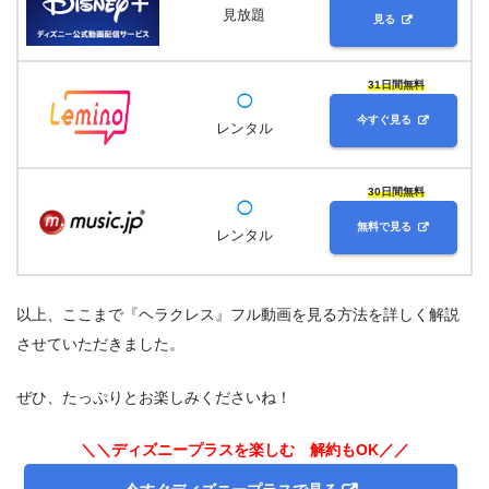
ー（
ディズニープラスのみ見放題
）
見放題
見る
マイティ・ソー バトルロイヤル（
ディズニープラス
のみ見放題
）
31日間無料
◯
キャプテン・アメリカ/ウィンター・ソルジャー（
デ
今すぐ見る
レンタル
ィズニープラスのみ見放題
）
ガーディアンズ・オブ・ギャラクシー（
ディズニー
30日間無料
◯
プラスのみ見放題
）
無料で見る
レンタル
以上、ここまで『ヘラクレス』フル動画を見る方法を詳しく解説
させていただきました。
ぜひ、たっぷりとお楽しみくださいね！
＼＼ディズニープラスを楽しむ 解約もOK／／