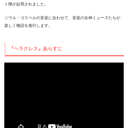
ト陣が起用されました。
ソウル・ゴスペルの音楽に合わせて、音楽の女神ミューズたちが
楽しく物語を進行します。
ワンダヴィジョン
（マーベル/海外ドラマ）
マンダロリアン
（スター・ウォーズ/海外ドラマ）
『ヘラクレス』あらすじ
スター・ウォーズ/クローン・ウォーズ
（スター・ウォ
ーズ/TVアニメ）
マーベル･スタジオ 知られざる秘密
（マーベル/ドキュメ
ンタリー）
ミッキーマウスのワンダフルワールド
（ディズニー/TV
アニメ）
ドリーとサンゴ礁の世界
（ピクサー/アニメ映画）
オラフの生まれた日
（ディズニー/短編アニメ）
ボー・ピープはどこに？
（ピクサー/短編アニメ）