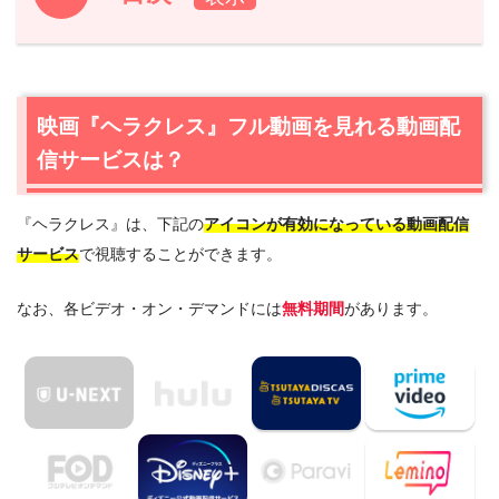
1.
映画『ヘラクレス』フル動画を見れる動画配信サービス
は？
1.1
映画『ヘラクレス』の視聴はディズニープラスが一番お
映画『ヘラクレス』フル動画を見れる動画配
すすめ
信サービスは？
1.2
映画『ヘラクレス』を動画配信＆宅配レンタルで楽しめ
るTSUTAYA TVもおすすめ
『ヘラクレス』は、下記の
アイコンが有効になっている動画配信
2.
『ヘラクレス』作品情報
サービス
で視聴することができます。
2.1
『ヘラクレス』あらすじ
2.2
『ヘラクレス』キャスト・登場人物
なお、各ビデオ・オン・デマンドには
無料期間
があります。
2.3
『ヘラクレス』制作スタッフ
2.4
『ヘラクレス』は日本語吹替版も楽しめる
3.
映画『ヘラクレス』の動画はDailymotionやPandoraで
はなく、配信サービスで安全に見よう
4.
映画『ヘラクレス』動画フル無料視聴まとめ