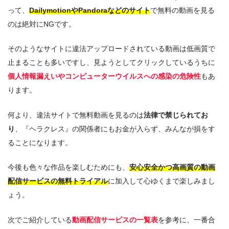
み見放題
）
って、
DailymotionやPandoraなどのサイト
で無料の動画を見る
カーズ/クロスロード（
ディズニープラスのみ見放
のは絶対にNGです。
題
）
そのようなサイトに違法アップロードされている動画は低画質で
Mr.インクレディブル（
ディズニープラスのみ見放
止まることも多いですし、見ようとしてクリックしているうちに
題
）
個人情報漏えいやコンピューターウイルスへの感染の危険性
もあ
インサイド・ヘッド（
ディズニープラスのみ見放
ります。
題
）
何より、違法サイトで無料動画を見るのは
法律で禁じられてお
り
、『ヘラクレス』の関係者にもお金が入らず、みんなが損をす
ることになります。
今後も色々な作品を楽しむためにも、
安心安全かつ高画質の動画
配信サービスの無料トライアル
に加入して心ゆくまで楽しみまし
ょう。
次でご紹介している
動画配信サービスの一覧表
を参考に、一番合