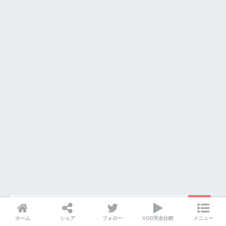
出典:
Disney+ (ディズニープラス)
カー・SOS 蘇れ！思い出の名車（
ディズニープラス
独占配信
）
スゴ腕どうぶつドクター（
ディズニープラス独占配
信
）
ホーム
シェア
フォロー
VOD完全比較
メニュー