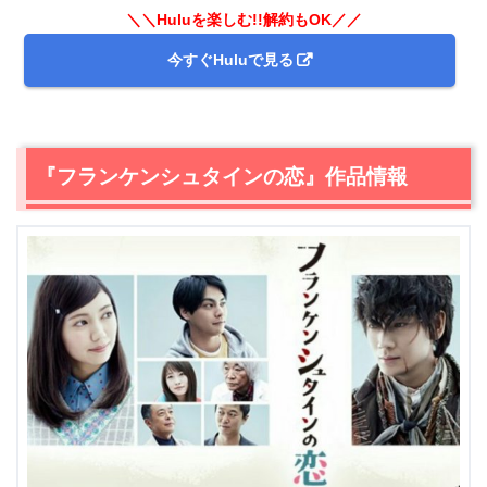
動画配信サービス
＼＼Huluを楽しむ!!解約もOK／／
今すぐHuluで見る
CD/DVD宅配レンタル
『フランケンシュタインの恋』作品情報
＼＼30日間無料!!お試し解約もOK／／
今すぐ無料でTSUTAYA TVで見る