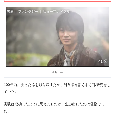
出典:Hulu
出典:
TSUTAYA TV
100年前。失った命を取り戻すため、科学者が許されざる研究をし
ていた。
実験は成功したように思えましたが、生み出したのは怪物でし
＼＼30日間無料!!お試し解約もOK／／
た。
今すぐ無料でTSUTAYA TVで見る