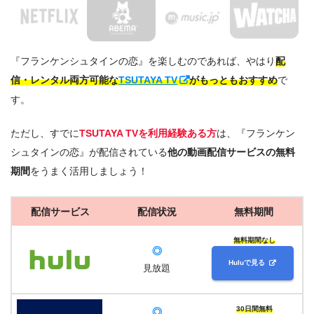
『フランケンシュタインの恋』を楽しむのであれば、やはり
配
信・レンタル両方可能な
TSUTAYA TV
がもっともおすすめ
で
す。
ただし、すでに
TSUTAYA TVを利用経験ある方
は、『フランケン
シュタインの恋』が配信されている
他の動画配信サービスの無料
期間
をうまく活用しましょう！
配信サービス
配信状況
無料期間
無料期間なし
◎
Huluで見る
見放題
30日間無料
◎