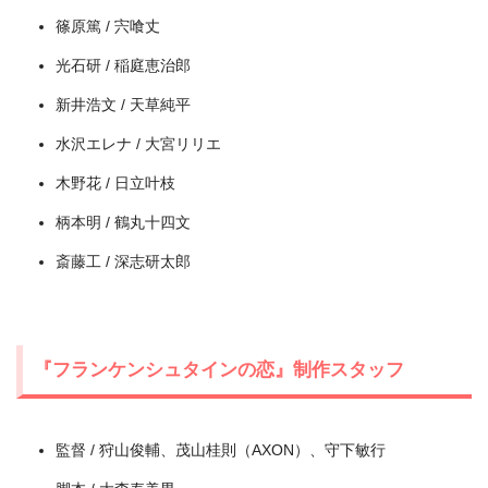
出典:
TSUTAYA TV
篠原篤 / 宍喰丈
光石研 / 稲庭恵治郎
新井浩文 / 天草純平
水沢エレナ / 大宮リリエ
木野花 / 日立叶枝
柄本明 / 鶴丸十四文
斎藤工 / 深志研太郎
『フランケンシュタインの恋』制作スタッフ
監督 / 狩山俊輔、茂山桂則（AXON）、守下敏行