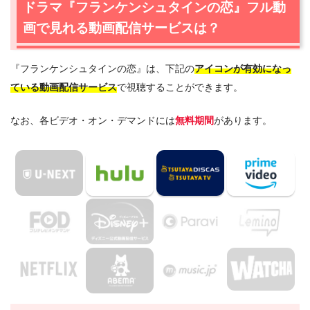
ドラマ『フランケンシュタインの恋』フル動
TSUTAYA TVが一番おすすめ
画で見れる動画配信サービスは？
1.2
ドラマ『フランケンシュタインの恋』の全作見放題配信
のHuluもおすすめ
『フランケンシュタインの恋』は、下記の
アイコンが有効になっ
2.
『フランケンシュタインの恋』作品情報
ている動画配信サービス
で視聴することができます。
2.1
『フランケンシュタインの恋』あらすじ
2.2
『フランケンシュタインの恋』キャスト・登場人物
なお、各ビデオ・オン・デマンドには
無料期間
があります。
2.3
『フランケンシュタインの恋』制作スタッフ
3.
『フランケンシュタインの恋』を見たい人におすすめの
関連作品
4.
ドラマ『フランケンシュタインの恋』の動画は
DailymotionやPandoraではなく、配信サービスで安全に
見よう
5.
ドラマ『フランケンシュタインの恋』動画フル無料視聴
まとめ