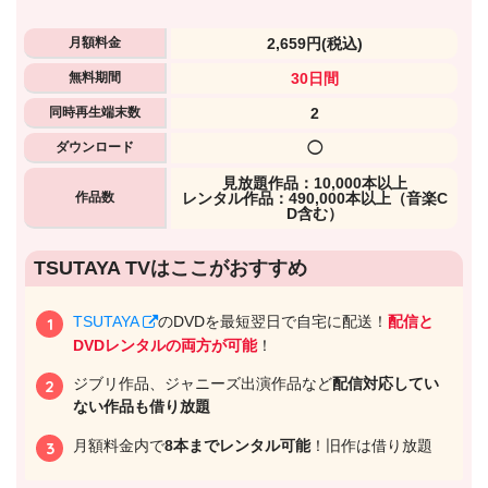
月額料金
2,659円
(税込)
無料期間
30日間
同時再生端末数
2
ダウンロード
◯
⾒放題作品：10,000本以上
作品数
レンタル作品：490,000本以上（音楽C
D含む）
TSUTAYA TVはここがおすすめ
TSUTAYA
のDVDを最短翌日で自宅に配送！
配信と
DVDレンタルの両方が可能
！
ジブリ作品、ジャニーズ出演作品など
配信対応してい
ない作品も借り放題
月額料金内で
8本までレンタル可能
！旧作は借り放題