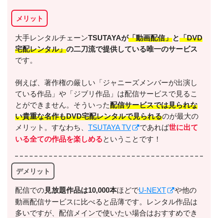
メリット
大手レンタルチェーン
TSUTAYAが
「動画配信」
と
「DVD
宅配レンタル」
の二刀流で提供している唯一のサービス
です。
例えば、著作権の厳しい「ジャニーズメンバーが出演し
ている作品」や「ジブリ作品」は配信サービスで見るこ
とができません。そういった
配信サービスでは見られな
い貴重な名作もDVD宅配レンタルで見られる
のが最大の
メリット。すなわち、
TSUTAYA TV
であれば
世に出て
いる全ての作品を楽しめる
ということです！
デメリット
配信での
⾒放題作品は10,000本
ほどで
U-NEXT
や他の
動画配信サービスに比べると品薄です。レンタル作品は
多いですが、配信メインで使いたい場合はおすすめでき