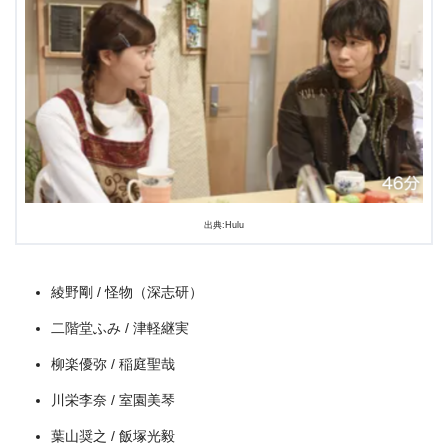
出典:Hulu
綾野剛 / 怪物（深志研）
二階堂ふみ / 津軽継実
柳楽優弥 / 稲庭聖哉
川栄李奈 / 室園美琴
葉山奨之 / 飯塚光毅