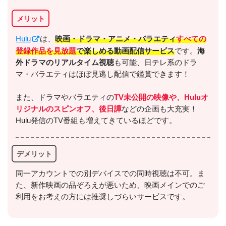
メリット
＼＼30日間無料!!お試し解約もOK／／
Hulu
は、
映画・ドラマ・アニメ・バラエティ
すべての
今すぐ無料でTSUTAYA TVで見る
登録作品を見放題
で楽しめる動画配信サービス
です。
海
外ドラマのリアルタイム視聴
も可能、日テレ系のドラ
マ・バラエティはほぼ見逃し配信で鑑賞できます！
また、ドラマやバラエティの
TV未公開の映像や、Huluオ
リジナルのスピンオフ、後日譚
などの企画も大充実！
Hulu発信のTV番組も増えてきているほどです。
デメリット
出典:
TSUTAYA TV
同一アカウントでの別デバイスでの同時視聴は不可。ま
た、新作映画の品ぞろえが悪いため、映画メインでのご
利用をお考えの方には推奨しづらいサービスです。