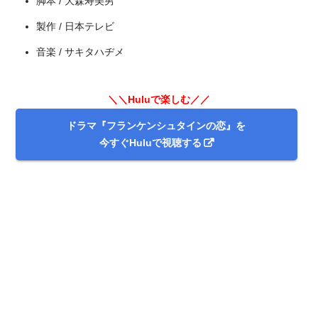
脚本 / 大森寿美男
製作 / 日本テレビ
出典:
TSUTAYA TV
音楽 / サキタハヂメ
＼＼Huluで楽しむ／／
ドラマ『フランケンシュタインの恋』を
今すぐHuluで視聴する
＼＼30日間無料!!お試し解約もOK／／
今すぐ無料でTSUTAYA TVで見る