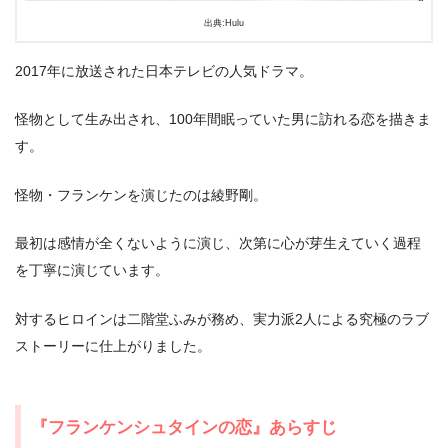
出典:Hulu
2017年に放送された日本テレビの人気ドラマ。
怪物として生み出され、100年間眠っていた男に訪れる恋を描きま
す。
怪物・フランケンを演じたのは綾野剛。
出典:
TSUTAYA TV
最初は感情が全くないように演じ、次第に心が芽生えていく過程
を丁寧に演じています。
対するヒロインは二階堂ふみが務め、実力派2人による究極のラブ
ストーリーに仕上がりました。
『フランケンシュタインの恋』あらすじ