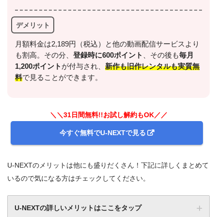
デメリット
月額料金は2,189円（税込）と他の動画配信サービスより
も割高。その分、
登録時に600ポイント
、その後も
毎月
1,200ポイント
が付与され、
新作も旧作レンタルも実質無
料
で見ることができます。
＼＼31日間無料!!お試し解約もOK／／
今すぐ無料でU-NEXTで見る
U-NEXTのメリットは他にも盛りだくさん！下記に詳しくまとめて
いるので気になる方はチェックしてください。
U-NEXTの詳しいメリットはここをタップ