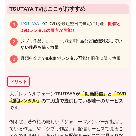
出典:
U-NEXTヘルプセンター
TSUTAYA TVはここがおすすめ
TSUTAYA
のDVDを最短翌日で自宅に配送！
配信と
DVDレンタルの両方が可能
！
ジブリ作品、ジャニーズ出演作品など
配信対応してい
ない作品も借り放題
月額料金内で
8本までレンタル可能
！旧作は借り放題
メリット
出典:
U-NEXT
大手レンタルチェーン
TSUTAYAが
「動画配信」
と
「DVD
宅配レンタル」
の二刀流で提供している唯一のサービス
です。
例えば、著作権の厳しい「ジャニーズメンバーが出演し
ている作品」や「ジブリ作品」は配信サービスで見るこ
＼＼31日間無料!!お試し解約もOK／／
とができません。そういった
配信サービスでは見られな