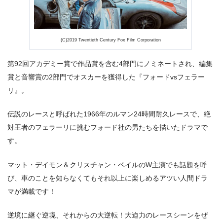
出典:
U-NEXT
(C)2019 Twentieth Century Fox Film Corporation
第92回アカデミー賞で作品賞を含む4部門にノミネートされ、編集
賞と音響賞の2部門でオスカーを獲得した『フォードvsフェラー
リ』。
伝説のレースと呼ばれた1966年のルマン24時間耐久レースで、絶
対王者のフェラーリに挑むフォード社の男たちを描いたドラマで
す。
マット・デイモン＆クリスチャン・ベイルのW主演でも話題を呼
び、車のことを知らなくてもそれ以上に楽しめるアツい人間ドラ
マが満載です！
逆境に継ぐ逆境、それからの大逆転！大迫力のレースシーンをぜ