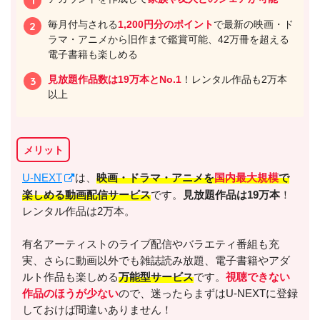
毎月付与される
1,200円分のポイント
で最新の映画・ド
ラマ・アニメから旧作まで鑑賞可能、42万冊を超える
電子書籍も楽しめる
見放題作品数は19万本とNo.1
！レンタル作品も2万本
以上
メリット
U-NEXT
は、
映画・ドラマ・アニメを
国内最大規模
で
楽しめる動画配信サービス
です。
見放題作品は19万本
！
レンタル作品は2万本。
有名アーティストのライブ配信やバラエティ番組も充
実、さらに動画以外でも雑誌読み放題、電子書籍やアダ
ルト作品も楽しめる
万能型サービス
です。
視聴できない
作品のほうが少ない
ので、迷ったらまずはU-NEXTに登録
しておけば間違いありません！