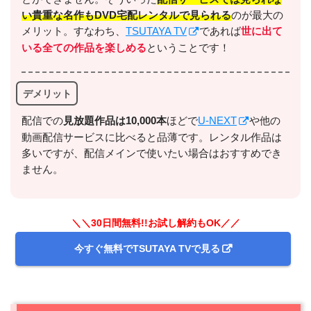
い貴重な名作もDVD宅配レンタルで見られる
のが最大の
今すぐ無料でU-NEXTで見る
メリット。すなわち、
TSUTAYA TV
であれば
世に出て
いる全ての作品を楽しめる
ということです！
デメリット
配信での
⾒放題作品は10,000本
ほどで
U-NEXT
や他の
動画配信サービスに比べると品薄です。レンタル作品は
多いですが、配信メインで使いたい場合はおすすめでき
出典:
U-NEXTヘルプセンター
ません。
＼＼30日間無料!!お試し解約もOK／／
今すぐ無料でTSUTAYA TVで見る