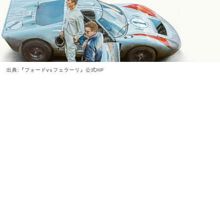
出典:『フォードvsフェラーリ』公式HP