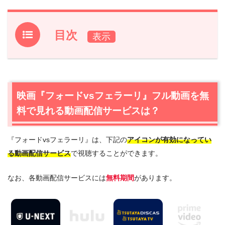
目次
1.
映画『フォードvsフェラーリ』フル動画を無料で見れる
動画配信サービスは？
1.1
映画『フォードvsフェラーリ』の無料視聴はU-NEXTが
映画『フォードvsフェラーリ』フル動画を無
一番おすすめ
料で見れる動画配信サービスは？
1.2
映画『フォードvsフェラーリ』を動画配信＆宅配レンタ
ルで楽しめるTSUTAYA TVもおすすめ
『フォードvsフェラーリ』は、下記の
アイコンが有効になってい
2.
『フォードvsフェラーリ』作品情報
る動画配信サービス
で視聴することができます。
2.1
『フォードvsフェラーリ』あらすじ
2.2
『フォードvsフェラーリ』キャスト・登場人物
なお、各動画配信サービスには
無料期間
があります。
2.3
『フォードvsフェラーリ』制作スタッフ
3.
『フォードvsフェラーリ』を見たい人におすすめの関連
作品