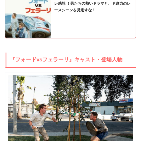
レ感想 ！男たちの熱いドラマと、ド迫力のレ
出典:
U-NEXT
ースシーンを見逃すな！
『フォードvsフェラーリ』キャスト・登場人物
＼＼31日間無料!!お試し解約もOK／／
今すぐ無料でU-NEXTで見る