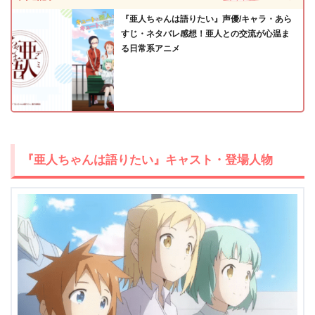
『亜人ちゃんは語りたい』声優/キャラ・あら
すじ・ネタバレ感想！亜人との交流が心温ま
る日常系アニメ
出典:
U-NEXT
『亜人ちゃんは語りたい』キャスト・登場人物
＼＼31日間無料!!お試し解約もOK／／
今すぐ無料でU-NEXTで見る