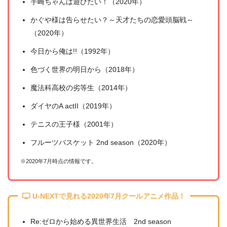
宇崎ちゃんは遊びたい！（2020年）
かぐや様は告らせたい？～天才たちの恋愛頭脳戦～
（2020年）
今日から俺は!!（1992年）
色づく世界の明日から（2018年）
魔法科高校の劣等生（2014年）
ダイヤのA actII（2019年）
テニスの王子様（2001年）
フルーツバスケット 2nd season（2020年）
※2020年7月時点の情報です。
U-NEXTで見れる2020年7月クールアニメ作品！
Re:ゼロから始める異世界生活 2nd season