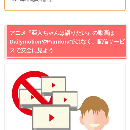
※2020年7月時点の情報です。
アニメ『亜人ちゃんは語りたい』の動画は
DailymotionやPandoraではなく、配信サービ
スで安全に見よう