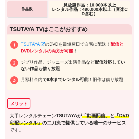
⾒放題作品：10,000本以上
作品数
レンタル作品：490,000本以上（音楽C
D含む）
出典:
U-NEXTヘルプセンター
TSUTAYA TVはここがおすすめ
TSUTAYA
のDVDを最短翌日で自宅に配送！
配信と
DVDレンタルの両方が可能
！
ジブリ作品、ジャニーズ出演作品など
配信対応してい
ない作品も借り放題
月額料金内で
8本までレンタル可能
！旧作は借り放題
メリット
出典:
U-NEXT
大手レンタルチェーン
TSUTAYAが
「動画配信」
と
「DVD
宅配レンタル」
の二刀流で提供している唯一のサービス
です。