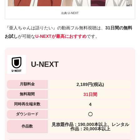
出典:U-NEXT
『亜人ちゃんは語りたい』の動画フル無料視聴は、
31日間の無料
お試し
が可能な
U-NEXTが最高におすすめ
です。
U-NEXT
月額料金
2,189円
(税込)
無料期間
31日間
同時再生端末数
4
ダウンロード
◯
⾒放題作品：190,000本以上、レンタル
作品数
作品：20,000本以上