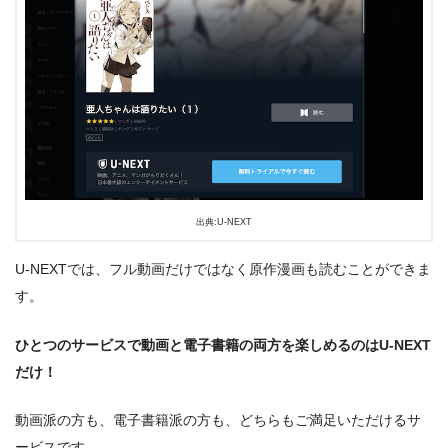
出典:
U-NEXT
出典:U-NEXT
U-NEXTでは、フル動画だけではなく原作漫画も読むことができま
す。
ひとつのサービスで動画と電子書籍の両方を楽しめるのはU-NEXT
＼＼31日間無料!!お試し解約もOK／／
だけ！
今すぐ無料でU-NEXTで見る
動画派の方も、電子書籍派の方も、どちらもご満足いただけるサ
ービスです。