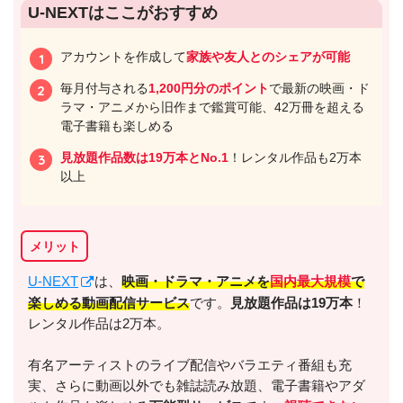
U-NEXTはここがおすすめ
アカウントを作成して
家族や友人とのシェアが可能
毎月付与される
1,200円分のポイント
で最新の映画・ド
ラマ・アニメから旧作まで鑑賞可能、42万冊を超える
電子書籍も楽しめる
見放題作品数は19万本とNo.1
！レンタル作品も2万本
以上
メリット
U-NEXT
は、
映画・ドラマ・アニメを
国内最大規模
で
楽しめる動画配信サービス
です。
見放題作品は19万本
！
レンタル作品は2万本。
有名アーティストのライブ配信やバラエティ番組も充
実、さらに動画以外でも雑誌読み放題、電子書籍やアダ