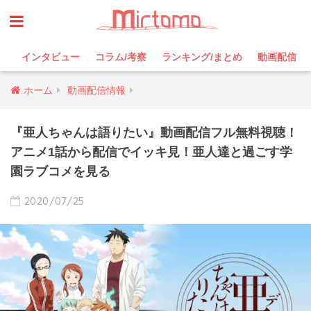
インタビュー
コラム/考察
ランキング/まとめ
動画配信
ホーム
動画配信情報
『亜人ちゃんは語りたい』動画配信フル無料視聴！
アニメ1話から配信でイッキ見！亜人達と過ごす学
園ラブコメを見る
2020/07/25