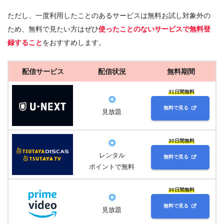
ただし、一度利用したことのあるサービスは無料お試し対象外の
ため、無料で見たい方はぜひ
使ったことのないサービスで無料登
録すること
をおすすめします。
配信サービス
配信状況
無料期間
31日間無料
◎
無料で見る
見放題
30日間無料
◎
レンタル
無料で見る
ポイントで無料
30日間無料
◎
無料で見る
見放題