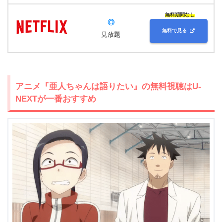
無料期間なし
◎
無料で見る
見放題
アニメ『亜人ちゃんは語りたい』の無料視聴はU-
NEXTが一番おすすめ