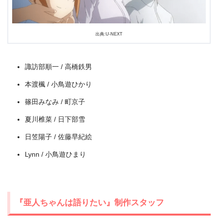
出典:U-NEXT
諏訪部順一 / 高橋鉄男
本渡楓 / 小鳥遊ひかり
篠田みなみ / 町京子
夏川椎菜 / 日下部雪
日笠陽子 / 佐藤早紀絵
出典:
U-NEXT
Lynn / 小鳥遊ひまり
『亜人ちゃんは語りたい』制作スタッフ