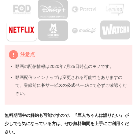
4.
アニメ『亜人ちゃんは語りたい』の動画はDailymotion
やPandoraではなく、配信サービスで安全に見よう
5.
アニメ『亜人ちゃんは語りたい』動画フル無料視聴まと
め
注意点
動画の配信情報は2020年7月25日時点のモノです。
動画配信ラインナップは変更される可能性もありますの
で、登録前に
各サービスの公式ページ
にて必ずご確認くだ
さい。
無料期間中の解約も可能ですので、『亜人ちゃんは語りたい』が
少しでも気になっている方は、ぜひ無料期間を上手にご利用くだ
さい。