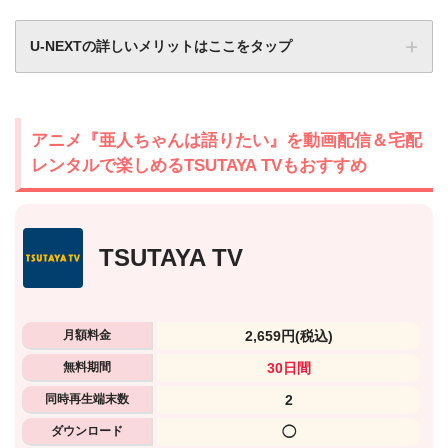
U-NEXTの詳しいメリットはここをタップ
アニメ『亜人ちゃんは語りたい』を動画配信＆宅配
レンタルで楽しめるTSUTAYA TVもおすすめ
TSUTAYA TV
月額料金
2,659円
(税込)
無料期間
30日間
同時再生端末数
2
ダウンロード
◯