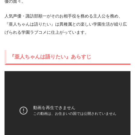
優の面々。
人気声優・諏訪部順一がそのお相手役を務める主人公を務め、
『亜人ちゃんは語りたい』は異種属との楽しい学園生活が繰り広
げられる学園ラブコメに仕上がっています。
『亜人ちゃんは語りたい』あらすじ
出典:
U-NEXT