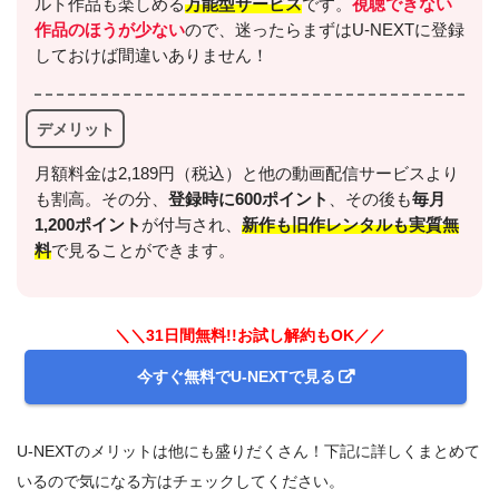
ルト作品も楽しめる
万能型サービス
です。
視聴できない
作品のほうが少ない
ので、迷ったらまずはU-NEXTに登録
しておけば間違いありません！
デメリット
月額料金は2,189円（税込）と他の動画配信サービスより
も割高。その分、
登録時に600ポイント
、その後も
毎月
1,200ポイント
が付与され、
新作も旧作レンタルも実質無
料
で見ることができます。
＼＼31日間無料!!お試し解約もOK／／
今すぐ無料でU-NEXTで見る
U-NEXTのメリットは他にも盛りだくさん！下記に詳しくまとめて
いるので気になる方はチェックしてください。