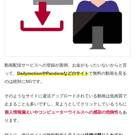
動画配信サービスへの登録が面倒、お金がもったいないからと言
って、
DailymotionやPandoraなどのサイト
で無料の動画を見る
のは絶対にNGです。
そのようなサイトに違法アップロードされている動画は低画質で
止まることも多いですし、見ようとしてクリックしているうちに
個人情報漏えいやコンピューターウイルスへの感染の危険性
もあ
ります。
何より、違法サイトで無料動画を見るのは
法律で禁じられてお