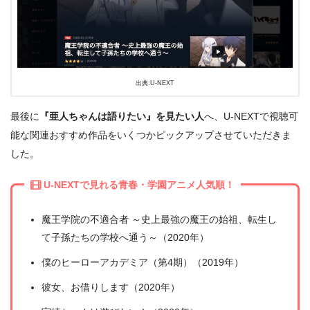
出典:U-NEXT
最後に
『亜人ちゃんは語りたい』を見たい人
へ、U-NEXTで視聴可
能な関連おすすめ作品をいくつかピックアップさせていただきま
した。
U-NEXTで見れる青春・学園アニメ人気順！
魔王学院の不適合者 ～史上最強の魔王の始祖、転生し
て子孫たちの学校へ通う～（2020年）
僕のヒーローアカデミア（第4期）（2019年）
彼女、お借りします（2020年）