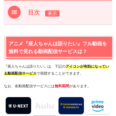
目次
1.
アニメ『亜人ちゃんは語りたい』フル動画を無料で見れ
る動画配信サービスは？
1.1
アニメ『亜人ちゃんは語りたい』の無料視聴はU-NEXT
アニメ『亜人ちゃんは語りたい』フル動画を
が一番おすすめ
無料で見れる動画配信サービスは？
1.2
アニメ『亜人ちゃんは語りたい』を動画配信＆宅配レン
タルで楽しめるTSUTAYA TVもおすすめ
『亜人ちゃんは語りたい』は、下記の
アイコンが有効になってい
2.
『亜人ちゃんは語りたい』作品情報
る動画配信サービス
で視聴することができます。
2.1
『亜人ちゃんは語りたい』あらすじ
2.2
『亜人ちゃんは語りたい』キャスト・登場人物
なお、各動画配信サービスには
無料期間
があります。
2.3
『亜人ちゃんは語りたい』制作スタッフ
2.4
『亜人ちゃんは語りたい』原作漫画も読みたい方へ
3.
『亜人ちゃんは語りたい』を見たい人におすすめの関連
作品