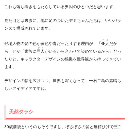
これも落ち着きをもたらしている要因のひとつだと思います。
見た目とは裏腹に、地に足のついたデミちゃんたちは、いいバラ
ンスで構成されています。
デミ
登場人物の髪の色が黄色や青だったりする理由が、「
亜人
だか
デミ
ら」とか「家族に
亜人
がいるから合わせて染めているから」だっ
たりと、キャラクターデザインの根拠を世界観から持ってきてい
ます。
デザインの幅を広げつつ、世界も深くなって、一石二鳥の素晴ら
しいアイディアですね。
天然タラシ
30歳前後というのもそうですし、ぼさぼさの髪と無精ひげで三白