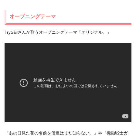
オープニングテーマ
TrySailさんが歌うオープニングテーマ「オリジナル。」
『あの日見た花の名前を僕達はまだ知らない。』や『機動戦士ガ