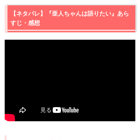
【ネタバレ】『亜人ちゃんは語りたい』あら
すじ・感想