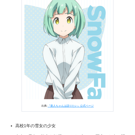
出典:
『亜人ちゃんは語りたい』公式ページ
高校1年の雪女の少女