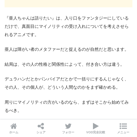
『亜人ちゃんは語りたい』は、入り口をファンタジーにしている
だけで、真面目にマイノリティの受け入れについてを考えさせら
れるアニメです。
亜人は障がい者のメタファーだと捉えるのが自然だと思います。
結局は、その人の性格と関係性によって、付き合い方は違う。
デュラハンだとかバンパイアだとかで一括りにするんじゃなく、
その人、その個人が、どういう人間なのかをまず確かめる。
周りにマイノリティの方がいるのなら、まずはそこから始めてみ
るべき。
そういうメッセージを感じたアニメでした。
ホーム
シェア
フォロー
VOD完全比較
メニュー