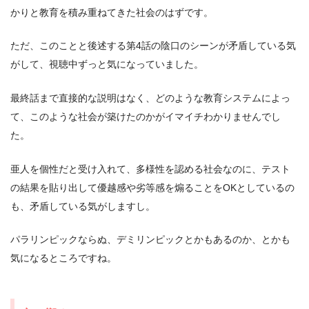
かりと教育を積み重ねてきた社会のはずです。
ただ、このことと後述する第4話の陰口のシーンが矛盾している気
がして、視聴中ずっと気になっていました。
最終話まで直接的な説明はなく、どのような教育システムによっ
て、このような社会が築けたのかがイマイチわかりませんでし
た。
亜人を個性だと受け入れて、多様性を認める社会なのに、テスト
の結果を貼り出して優越感や劣等感を煽ることをOKとしているの
も、矛盾している気がしますし。
パラリンピックならぬ、デミリンピックとかもあるのか、とかも
気になるところですね。