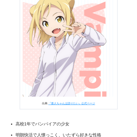
出典:
『亜人ちゃんは語りたい』公式ページ
高校1年でバンパイアの少女
明朗快活で人懐っこく、いたずら好きな性格