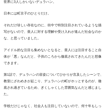
世界に3人しかいないデュラハン。
日本には町京子のひとりだけ。
それだけ珍しい存在なのに、街中で特別注目されているような描
写がないので、亜人に対する理解や受け入れが進んだ社会なのか
な、と思っていました。
アイドル的な注目も集めないとなると、亜人には注目すること自
体が「悪」なんだと、子供のころから徹底されてきたんだと想像
できます。
第1話で、デュラハンの容姿についてひかりが言及したシーンで、
教室にざわめきが起こり、デュラハンの町がホッとするのが、徹
底され過ぎているため、ぎくしゃくした雰囲気なんだと感じまし
た。
学校だけじゃなく、社会人も注目していないので、何十年もしっ