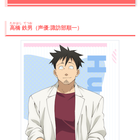
たかはし てつお
高橋 鉄男
（声優:諏訪部順一）