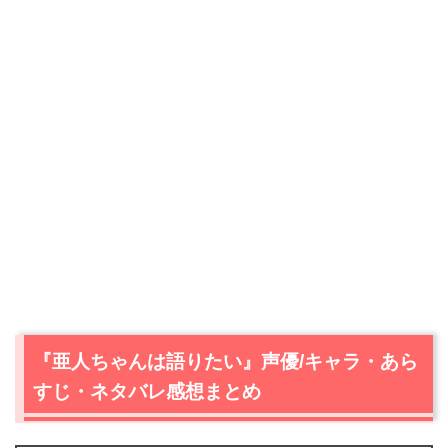
『亜人ちゃんは語りたい』声優/キャラ・あら
すじ・ネタバレ感想まとめ