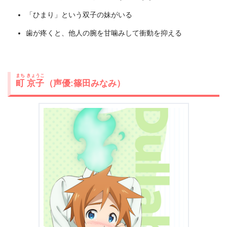
「ひまり」という双子の妹がいる
歯が疼くと、他人の腕を甘噛みして衝動を抑える
まち きょうこ
町 京子
（声優:篠田みなみ）