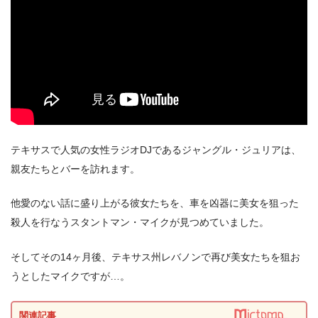
テキサスで人気の女性ラジオDJであるジャングル・ジュリアは、
親友たちとバーを訪れます。
他愛のない話に盛り上がる彼女たちを、車を凶器に美女を狙った
出典:
U-NEXT
殺人を行なうスタントマン・マイクが見つめていました。
そしてその14ヶ月後、テキサス州レバノンで再び美女たちを狙お
うとしたマイクですが…。
関連記事