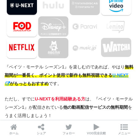
『ベイツ・モーテル シーズン1』を楽しむのであれば、やはり
無料
期間が一番長く、ポイント使用で新作も無料視聴できる
U-NEXT
がもっともおすすめ
です。
ただし、すでに
U-NEXTを利用経験ある方
は、『ベイツ・モーテル
シーズン1』が配信されている
他の動画配信サービスの無料期間
を
うまく活用しましょう！
配信サービス
配信状況
無料期間
ホーム
シェア
フォロー
VOD完全比較
メニュー