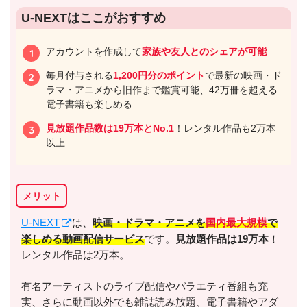
U-NEXTはここがおすすめ
アカウントを作成して
家族や友人とのシェアが可能
毎月付与される
1,200円分のポイント
で最新の映画・ド
ラマ・アニメから旧作まで鑑賞可能、42万冊を超える
電子書籍も楽しめる
見放題作品数は19万本とNo.1
！レンタル作品も2万本
以上
メリット
U-NEXT
は、
映画・ドラマ・アニメを
国内最大規模
で
楽しめる動画配信サービス
です。
見放題作品は19万本
！
レンタル作品は2万本。
有名アーティストのライブ配信やバラエティ番組も充
実、さらに動画以外でも雑誌読み放題、電子書籍やアダ