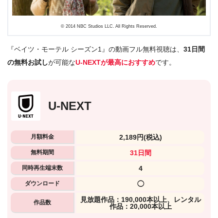
© 2014 NBC Studios LLC. All Rights Reserved.
『ベイツ・モーテル シーズン1』の動画フル無料視聴は、
31日間
の無料お試し
が可能な
U-NEXTが最高におすすめ
です。
U-NEXT
月額料金
2,189円
(税込)
無料期間
31日間
同時再生端末数
4
ダウンロード
◯
⾒放題作品：190,000本以上、レンタル
作品数
作品：20,000本以上