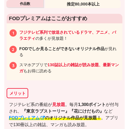
作品数
推定80,000本以上
FODプレミアムはここがおすすめ
出典:
U-NEXTヘルプセンター
フジテレビ系列で放送されているドラマ、アニメ、バ
ラエティ
の多くが見放題！
FODでしか見ることができないオリジナル作品
が見れ
る
スマホアプリで
130誌以上の雑誌が読み放題、最新マン
ガ
もお得に読める
メリット
フジテレビ系の番組が
見放題
。毎月
1,300ポイント
が付与
出典:
U-NEXT
され、
『東京ラブストーリー』
『花にけだもの』
など
FODプレミアム
のオリジナル作品が見放題！
。アプリ
で130冊以上の雑誌、マンガも読み放題。