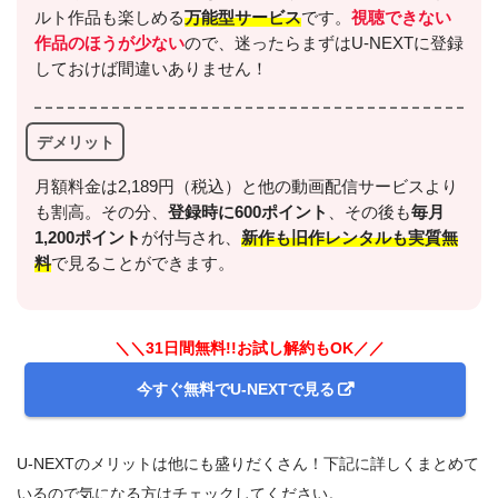
ルト作品も楽しめる
万能型サービス
です。
視聴できない
作品のほうが少ない
ので、迷ったらまずはU-NEXTに登録
しておけば間違いありません！
デメリット
月額料金は2,189円（税込）と他の動画配信サービスより
も割高。その分、
登録時に600ポイント
、その後も
毎月
1,200ポイント
が付与され、
新作も旧作レンタルも実質無
料
で見ることができます。
＼＼31日間無料!!お試し解約もOK／／
今すぐ無料でU-NEXTで見る
U-NEXTのメリットは他にも盛りだくさん！下記に詳しくまとめて
いるので気になる方はチェックしてください。