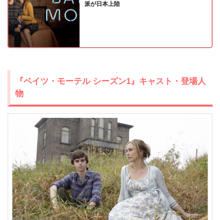
派が日本上陸
＼＼31日間無料!!お試し解約もOK／／
今すぐ無料でU-NEXTで見る
『ベイツ・モーテル シーズン1』キャスト・登場人
物