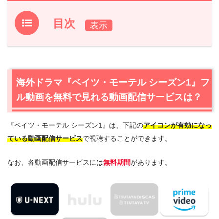
目次
1.
海外ドラマ『ベイツ・モーテル シーズン1』フル動画を
無料で見れる動画配信サービスは？
1.1
海外ドラマ『ベイツ・モーテル シーズン1』の無料視聴
海外ドラマ『ベイツ・モーテル シーズン1』フ
はU-NEXTが一番おすすめ
ル動画を無料で見れる動画配信サービスは？
1.2
海外ドラマ『ベイツ・モーテル シーズン1』の無料視聴
はフジテレビ公式のFODプレミアムもおすすめ
『ベイツ・モーテル シーズン1』は、下記の
アイコンが有効になっ
2.
『ベイツ・モーテル シーズン1』作品情報
ている動画配信サービス
で視聴することができます。
2.1
『ベイツ・モーテル シーズン1』あらすじ
2.2
『ベイツ・モーテル シーズン1』キャスト・登場人物
なお、各動画配信サービスには
無料期間
があります。
2.3
『ベイツ・モーテル シーズン1』制作スタッフ
2.4
『ベイツ・モーテル シーズン1』は日本語吹替版も楽
しめる
3.
『ベイツ・モーテル シーズン1』を見たい人におすすめ