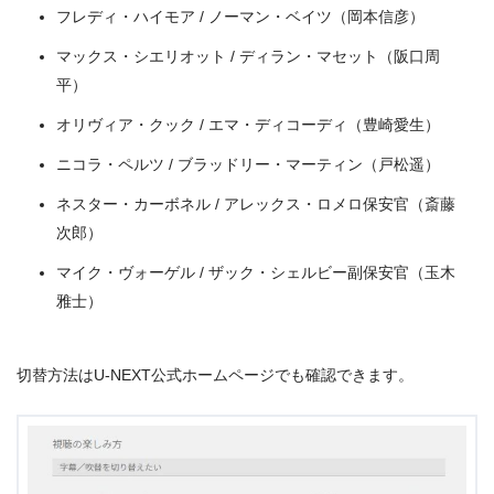
フレディ・ハイモア / ノーマン・ベイツ（岡本信彦）
出典:
U-NEXT
マックス・シエリオット / ディラン・マセット（阪口周
平）
オリヴィア・クック / エマ・ディコーディ（豊崎愛生）
ニコラ・ペルツ / ブラッドリー・マーティン（戸松遥）
ネスター・カーボネル / アレックス・ロメロ保安官（斎藤
次郎）
マイク・ヴォーゲル / ザック・シェルビー副保安官（玉木
雅士）
切替方法はU-NEXT公式ホームページでも確認できます。
＼＼31日間無料!!お試し解約もOK／／
今すぐ無料でU-NEXTで見る