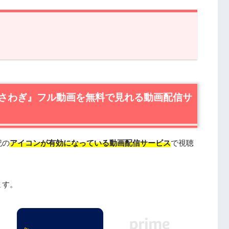
ぎ』フル動画を無料で見れる動画配信サービスは？
ぎ』の無料視聴はU-NEXTが一番おすすめ
ぎ』を動画配信＆宅配レンタルで楽しめるTSUTAYA
さわぎ』フル動画を無料で見れる動画配信サ
』作品情報
』あらすじ
記の
アイコンが有効になっている動画配信サービス
で視聴
』キャスト・登場人物
』制作スタッフ
』は日本語吹替版も楽しめる
ます。
』を見たい人におすすめの関連作品
動画はDailymotionやPandoraではなく、配信