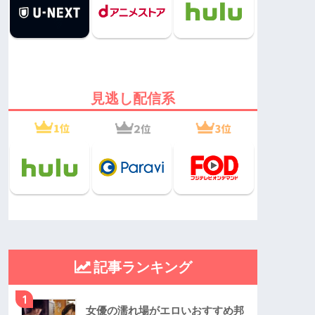
見逃し配信系
記事ランキング
1
女優の濡れ場がエロいおすすめ邦