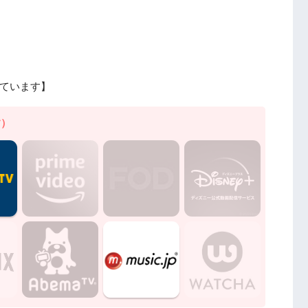
ています】
す）