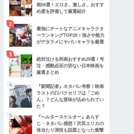
画56選！エロさ、激しさ、おすす
め度を評価して厳選紹介
2
最強にチートなアニメキャラクタ
ーランキングTOP20！強さや能力
がデタラメにヤバいキャラを厳選
3
絶対泣ける邦画おすすめ29選！号
泣・感動必至の切ない日本映画を
厳選まとめ
4
『新聞記者』ネタバレ考察！映画
ラストの口パクセリフは「ごめ
ん」？どんな意味が込められてい
た？
5
『ヘルタースケルター』あらす
じ・ネタバレ感想！沢尻エリカの
体当たり演技も話題となった衝撃