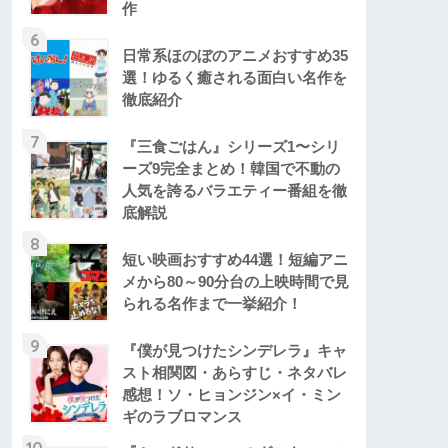
作
6
日常系ほのぼのアニメおすすめ35
選！ゆるく癒される面白い名作を
徹底紹介
7
『三食ごはん』シリーズ1〜シリ
ーズ9完全まとめ！韓国で不動の
人気を誇るバラエティー番組を徹
底解説
8
短い映画おすすめ44選！短編アニ
メから80～90分台の上映時間で見
られる名作まで一挙紹介！
9
『僕が見つけたシンデレラ』キャ
スト相関図・あらすじ・ネタバレ
感想！ソ・ヒョンジン×イ・ミン
ギのラブロマンス
10