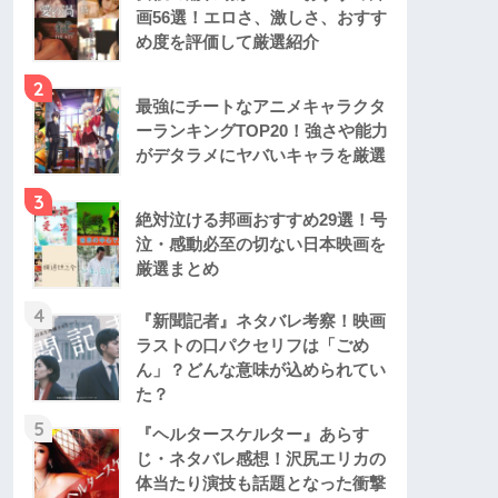
画56選！エロさ、激しさ、おすす
め度を評価して厳選紹介
2
最強にチートなアニメキャラクタ
ーランキングTOP20！強さや能力
がデタラメにヤバいキャラを厳選
3
絶対泣ける邦画おすすめ29選！号
泣・感動必至の切ない日本映画を
厳選まとめ
4
『新聞記者』ネタバレ考察！映画
ラストの口パクセリフは「ごめ
ん」？どんな意味が込められてい
た？
5
『ヘルタースケルター』あらす
じ・ネタバレ感想！沢尻エリカの
体当たり演技も話題となった衝撃