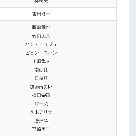
林民夫
吉田修一
藤原竜也
竹内涼真
ハン・ヒョジュ
ピョン・ヨハン
市原隼人
南沙良
日向亘
加藤清史郎
横田栄司
翁華栄
八木アリサ
勝野洋
宮崎美子