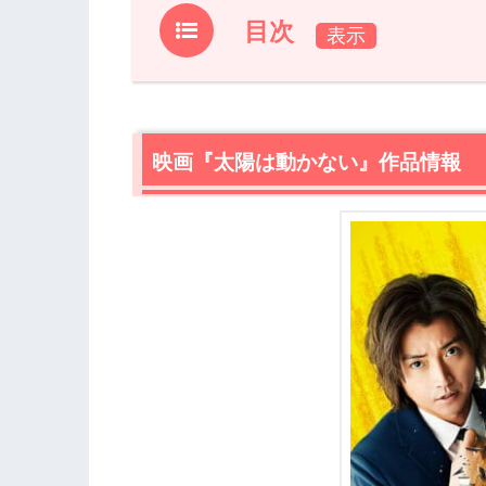
目次
1.
映画『太陽は動かない』作品情報
2.
映画『太陽は動かない』あらすじ【ネ
映画『太陽は動かない』作品情報
3.
映画『太陽は動かない』感想
3.1
世界を股にかける壮大なスケール
3.2
藤原竜也と竹内涼真が、初共演にして
3.3
二転三転するストーリーと、24時間
4.
映画『太陽は動かない』あらすじ・感