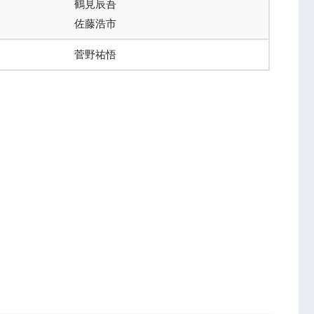
鶴見辰吾
佐藤浩市
菅野祐悟