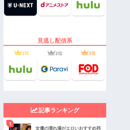
見逃し配信系
記事ランキング
1
女優の濡れ場がエロいおすすめ邦