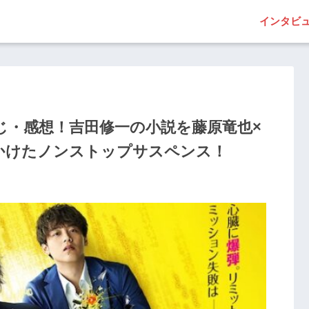
インタビ
じ・感想！吉田修一の小説を藤原竜也×
かけたノンストップサスペンス！