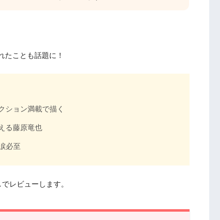
れたことも話題に！
クション満載で描く
える藤原竜也
涙必至
しでレビューします。