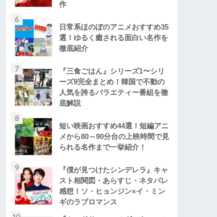
作
6
日常系ほのぼのアニメおすすめ35
選！ゆるく癒される面白い名作を
徹底紹介
7
『三食ごはん』シリーズ1〜シリ
ーズ9完全まとめ！韓国で不動の
人気を誇るバラエティー番組を徹
底解説
8
短い映画おすすめ44選！短編アニ
メから80～90分台の上映時間で見
られる名作まで一挙紹介！
9
『僕が見つけたシンデレラ』キャ
スト相関図・あらすじ・ネタバレ
感想！ソ・ヒョンジン×イ・ミン
ギのラブロマンス
10