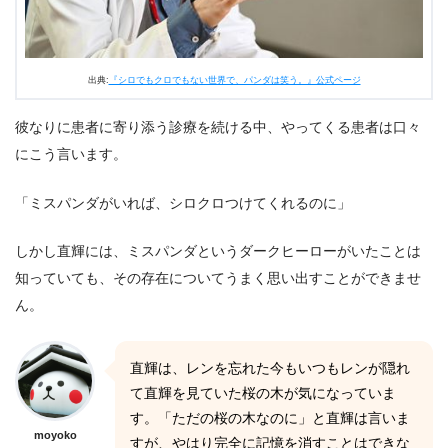
出典:
『シロでもクロでもない世界で、パンダは笑う。』公式ページ
彼なりに患者に寄り添う診療を続ける中、やってくる患者は口々
にこう言います。
「ミスパンダがいれば、シロクロつけてくれるのに」
しかし直輝には、ミスパンダというダークヒーローがいたことは
知っていても、その存在についてうまく思い出すことができませ
ん。
直輝は、レンを忘れた今もいつもレンが隠れ
て直輝を見ていた桜の木が気になっていま
す。「ただの桜の木なのに」と直輝は言いま
moyoko
すが、やはり完全に記憶を消すことはできな