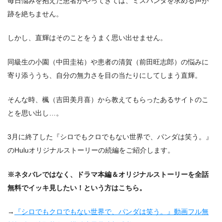
毎日悩みを抱えた患者がやってきては、ミスパンダを求める声が
跡を絶ちません。
しかし、直輝はそのことをうまく思い出せません。
同級生の小園（中田圭祐）や患者の清賀（前田旺志郎）の悩みに
寄り添ううち、自分の無力さを目の当たりにしてしまう直輝。
そんな時、楓（吉田美月喜）から教えてもらったあるサイトのこ
とを思い出し…。
3月に終了した『シロでもクロでもない世界で、パンダは笑う。』
のHuluオリジナルストーリーの続編をご紹介します。
※ネタバレではなく、ドラマ本編＆オリジナルストーリーを全話
無料でイッキ見したい！という方はこちら。
→
『シロでもクロでもない世界で、パンダは笑う。』動画フル無