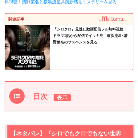
料視聴！清野菜名と横浜流星共演新感覚ミステリーを見る
関連記事
『シロクロ』見逃し動画配信フル無料視聴！
ドラマ1話から配信でイッキ見！横浜流星×清
野菜名のサスペンスを見る
目次
1.
【ネタバレ】『シロでもクロでもない世界で、パンダは
笑う。』Huluオリジナルストーリーあらすじ・感想
1.1
5年後
【ネタバレ】『シロでもクロでもない世界
1.2
皆、ミスパンダを待っている