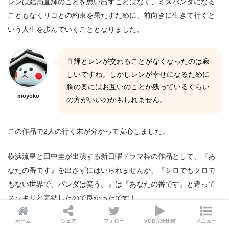
レンは結局直輝のことを思い出すことはなく、ミスパンダになる
こともなくリコとの約束を果たすために、前向きに生きて行くと
いう人生を歩んでいくこととなりました。
直輝とレンが交わることがなくなったのは寂
しいですね。しかしレンが幸せになるために
胸の奥にはお互いのことが残っているぐらい
moyoko
の方がいいのかもしれません。
この作品で2人の行く末が分かって安心しました。
横浜流星と田中圭が出演する新日曜ドラマ枠の作品として、『あ
なたの番です』を出さずにはいられませんが、『シロでもクロで
もない世界で、パンダは笑う。』は『あなたの番です』と違って
スッキリと完結したので良かったです！
ホーム
シェア
フォロー
VOD完全比較
メニュー
→
『シロでもクロでもない世界で、パンダは笑う。』動画フル無