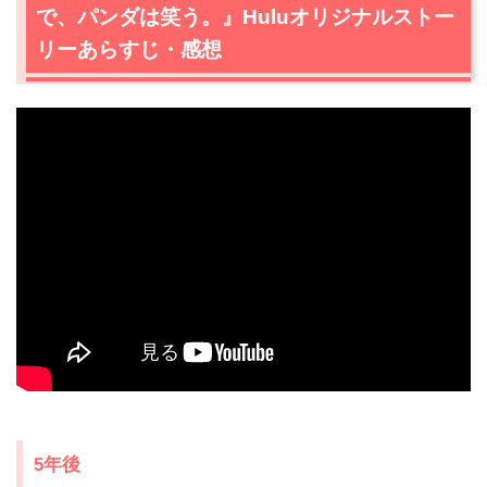
で、パンダは笑う。』Huluオリジナルストー
1.3
小園（中田圭祐）の悩み
リーあらすじ・感想
1.4
父とのこと
1.5
ミスパンダ復活の日
1.6
大事な人がいた気がする
1.7
眠れなくなった理由
1.8
決勝戦
1.9
ミスパンダさえいれば
1.10
それぞれの約束
2.
『シロでもクロでもない世界で、パンダは笑う。』Hulu
オリジナルストーリーまとめ
5年後