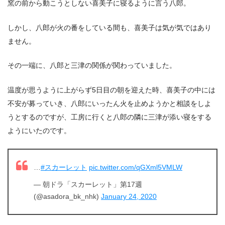
窯の前から動こうとしない喜美子に寝るように言う八郎。
しかし、八郎が火の番をしている間も、喜美子は気が気ではあり
ません。
その一端に、八郎と三津の関係が関わっていました。
温度が思うように上がらず5日目の朝を迎えた時、喜美子の中には
不安が募っていき、八郎にいったん火を止めようかと相談をしよ
うとするのですが、工房に行くと八郎の隣に三津が添い寝をする
ようにいたのです。
…
#スカーレット
pic.twitter.com/qGXml5VMLW
— 朝ドラ「スカーレット」第17週
(@asadora_bk_nhk)
January 24, 2020