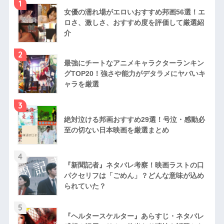
1
女優の濡れ場がエロいおすすめ邦画56選！エ
ロさ、激しさ、おすすめ度を評価して厳選紹
介
2
最強にチートなアニメキャラクターランキン
グTOP20！強さや能力がデタラメにヤバいキ
ャラを厳選
3
絶対泣ける邦画おすすめ29選！号泣・感動必
至の切ない日本映画を厳選まとめ
4
『新聞記者』ネタバレ考察！映画ラストの口
パクセリフは「ごめん」？どんな意味が込め
られていた？
5
『ヘルタースケルター』あらすじ・ネタバレ