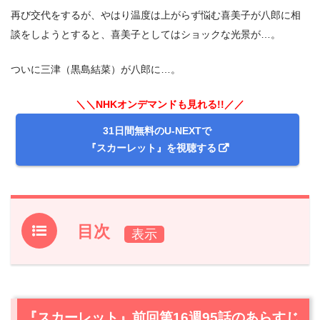
再び交代をするが、やはり温度は上がらず悩む喜美子が八郎に相
談をしようとすると、喜美子としてはショックな光景が…。
ついに三津（黒島結菜）が八郎に…。
＼＼NHKオンデマンドも見れる!!／／
31日間無料のU-NEXTで
『スカーレット』を視聴する
目次
1.
『スカーレット』前回第16週95話のあらすじと振り返り
2.
【ネタバレ】『スカーレット』第16週96話あらすじと感
想
『スカーレット』前回第16週95話のあらすじ