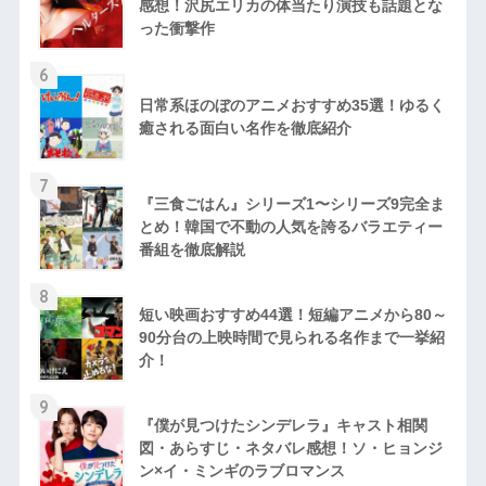
感想！沢尻エリカの体当たり演技も話題とな
った衝撃作
6
日常系ほのぼのアニメおすすめ35選！ゆるく
癒される面白い名作を徹底紹介
7
『三食ごはん』シリーズ1〜シリーズ9完全ま
とめ！韓国で不動の人気を誇るバラエティー
番組を徹底解説
8
短い映画おすすめ44選！短編アニメから80～
90分台の上映時間で見られる名作まで一挙紹
介！
9
『僕が見つけたシンデレラ』キャスト相関
図・あらすじ・ネタバレ感想！ソ・ヒョンジ
ン×イ・ミンギのラブロマンス