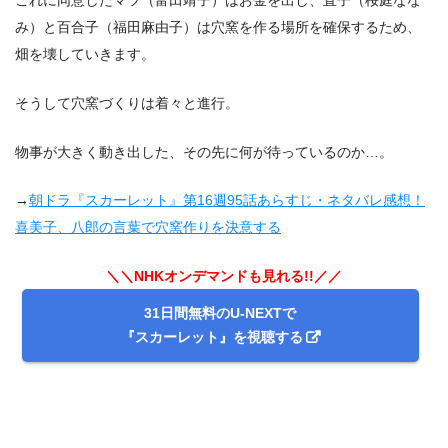
これに同意したマツ（富田靖子）はお金を出し、直子（桜庭なな
み）と百合子（福田麻由子）は穴窯を作る場所を確保するため、
畑を壊していきます。
そうして穴窯づくりは着々と進行。
物事が大きく動き出した、その先に何が待っているのか…。
→
朝ドラ『スカーレット』第16週95話あらすじ・ネタバレ感想！
喜美子、八郎の言葉で穴窯作りを決意する
＼＼NHKオンデマンドも見れる!!／／
31日間無料のU-NEXTで
『スカーレット』を視聴する