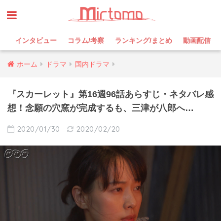
インタビュー
コラム/考察
ランキング/まとめ
動画配信
ホーム
ドラマ
国内ドラマ
『スカーレット』第16週96話あらすじ・ネタバレ感
想！念願の穴窯が完成するも、三津が八郎へ…
2020/01/30
2020/02/20