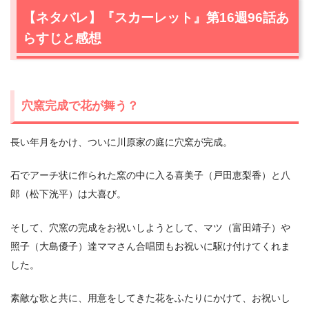
【ネタバレ】『スカーレット』第16週96話あ
らすじと感想
穴窯完成で花が舞う？
長い年月をかけ、ついに川原家の庭に穴窯が完成。
石でアーチ状に作られた窯の中に入る喜美子（戸田恵梨香）と八
郎（松下洸平）は大喜び。
そして、穴窯の完成をお祝いしようとして、マツ（富田靖子）や
照子（大島優子）達ママさん合唱団もお祝いに駆け付けてくれま
した。
素敵な歌と共に、用意をしてきた花をふたりにかけて、お祝いし