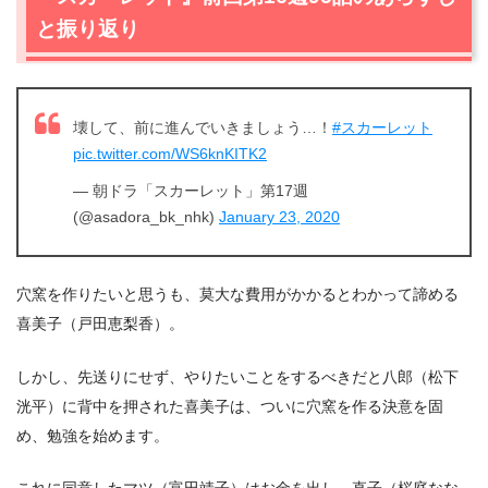
2.1
穴窯完成で花が舞う？
と振り返り
2.2
目標は1,200度。初めての穴窯での焼き物に悪戦苦闘の
喜美子（戸田恵梨香）
2.3
予定日を過ぎても温度が上がらず。ついに喜美子（戸
田恵梨香）の心を揺るがす事態が…
壊して、前に進んでいきましょう…！
#スカーレット
pic.twitter.com/WS6knKITK2
3.
『スカーレット』第16週96話まとめ
— 朝ドラ「スカーレット」第17週
(@asadora_bk_nhk)
January 23, 2020
穴窯を作りたいと思うも、莫大な費用がかかるとわかって諦める
喜美子（戸田恵梨香）。
しかし、先送りにせず、やりたいことをするべきだと八郎（松下
洸平）に背中を押された喜美子は、ついに穴窯を作る決意を固
め、勉強を始めます。