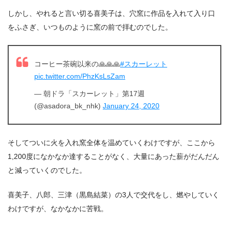
しかし、やれると言い切る喜美子は、穴窯に作品を入れて入り口
をふさぎ、いつものように窯の前で拝むのでした。
コーヒー茶碗以来の🙏🙏🙏
#スカーレット
pic.twitter.com/PhzKsLsZam
— 朝ドラ「スカーレット」第17週
(@asadora_bk_nhk)
January 24, 2020
そしてついに火を入れ窯全体を温めていくわけですが、ここから
1,200度になかなか達することがなく、大量にあった薪がだんだん
と減っていくのでした。
喜美子、八郎、三津（黒島結菜）の3人で交代をし、燃やしていく
わけですが、なかなかに苦戦。