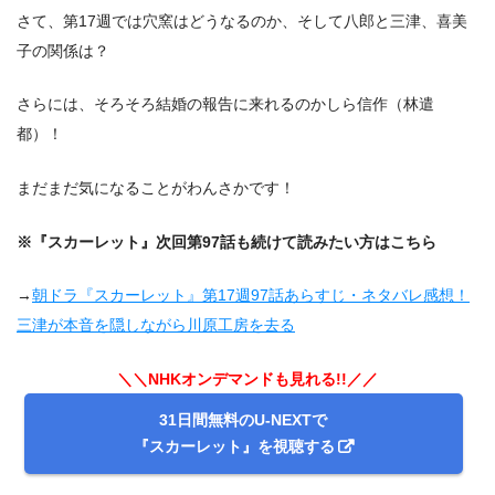
さて、第17週では穴窯はどうなるのか、そして八郎と三津、喜美
子の関係は？
さらには、そろそろ結婚の報告に来れるのかしら信作（林遣
都）！
まだまだ気になることがわんさかです！
※『スカーレット』次回第97話も続けて読みたい方はこちら
→
朝ドラ『スカーレット』第17週97話あらすじ・ネタバレ感想！
三津が本音を隠しながら川原工房を去る
＼＼NHKオンデマンドも見れる!!／／
31日間無料のU-NEXTで
『スカーレット』を視聴する