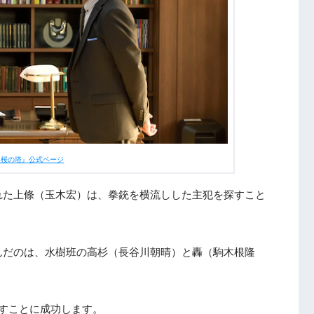
バレ感想まとめ
『桜の塔』公式ページ
れた上條（玉木宏）は、拳銃を横流しした主犯を探すこと
んだのは、水樹班の高杉（長谷川朝晴）と轟（駒木根隆
すことに成功します。