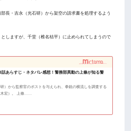
務部長・吉永（光石研）から架空の請求書を処理するよう
うとしますが、千堂（椎名桔平）に止められてしまうので
3話あらすじ・ネタバレ感想！警務部異動の上條が知る警
石研）から監察官のポストを与えられ、拳銃の横流しを調査する
木宏）。 上條……