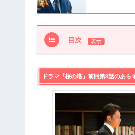
目次
1.
ドラマ『桜の塔』前回第3話のあらすじ
2.
【ネタバレ】ドラマ『桜の塔』第4話あ
2.1
ドラマ『桜の塔』前回第3話のあら
23年前の出来事
2.2
23年前にささやかれていた噂
2.3
薩摩派に潜入する富樫（岡田健史）
2.4
スキットルに刻まれていた住所
2.5
23年前の事件の証拠品
2.6
権藤（吉田鋼太郎）にとっての正義
2.7
勇仁（岡部たかし）に自殺を強要した