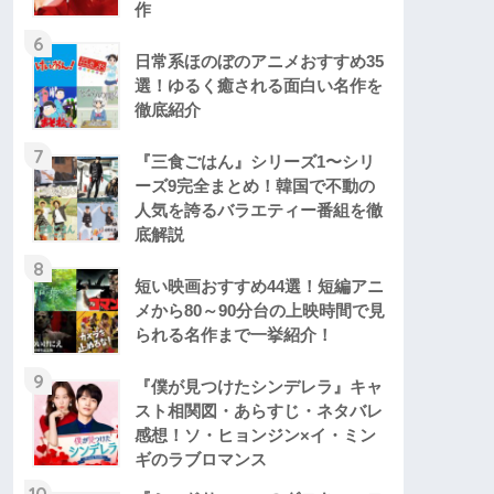
作
6
日常系ほのぼのアニメおすすめ35
選！ゆるく癒される面白い名作を
徹底紹介
7
『三食ごはん』シリーズ1〜シリ
ーズ9完全まとめ！韓国で不動の
人気を誇るバラエティー番組を徹
底解説
8
短い映画おすすめ44選！短編アニ
メから80～90分台の上映時間で見
られる名作まで一挙紹介！
9
『僕が見つけたシンデレラ』キャ
スト相関図・あらすじ・ネタバレ
感想！ソ・ヒョンジン×イ・ミン
ギのラブロマンス
10