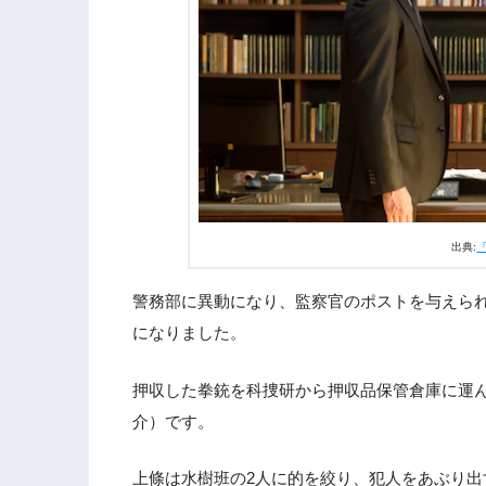
3.
ドラマ『桜の塔』第4話あらすじ・ネタ
出典:
警務部に異動になり、監察官のポストを与えら
になりました。
押収した拳銃を科捜研から押収品保管倉庫に運
介）です。
上條は水樹班の2人に的を絞り、犯人をあぶり出