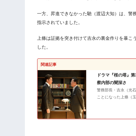
一方、昇進できなかった馳（渡辺大知）は、警
指示されていました。
上條は証拠を突き付けて吉永の裏金作りを暴こ
した。
関連記事
ドラマ『桜の塔』第
察内部の闇深さ
警務部長・吉永（光
ことになった上條（玉