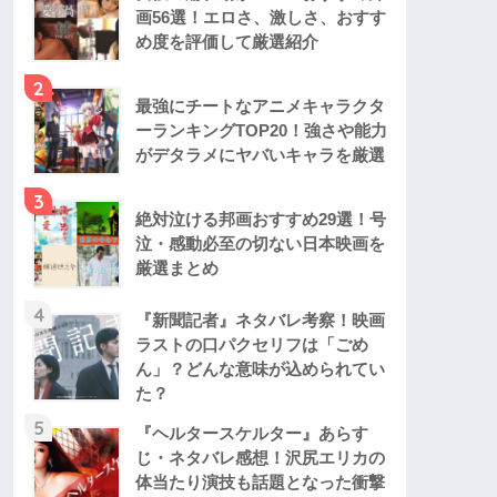
画56選！エロさ、激しさ、おすす
め度を評価して厳選紹介
2
最強にチートなアニメキャラクタ
ーランキングTOP20！強さや能力
がデタラメにヤバいキャラを厳選
3
絶対泣ける邦画おすすめ29選！号
泣・感動必至の切ない日本映画を
厳選まとめ
4
『新聞記者』ネタバレ考察！映画
ラストの口パクセリフは「ごめ
ん」？どんな意味が込められてい
た？
5
『ヘルタースケルター』あらす
じ・ネタバレ感想！沢尻エリカの
体当たり演技も話題となった衝撃