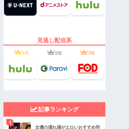
見逃し配信系
記事ランキング
1
女優の濡れ場がエロいおすすめ邦