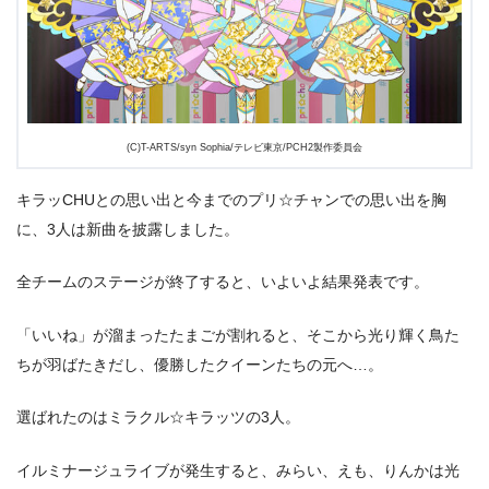
(C)T-ARTS/syn Sophia/テレビ東京/PCH2製作委員会
キラッCHUとの思い出と今までのプリ☆チャンでの思い出を胸
に、3人は新曲を披露しました。
全チームのステージが終了すると、いよいよ結果発表です。
「いいね」が溜まったたまごが割れると、そこから光り輝く鳥た
ちが羽ばたきだし、優勝したクイーンたちの元へ…。
選ばれたのはミラクル☆キラッツの3人。
イルミナージュライブが発生すると、みらい、えも、りんかは光