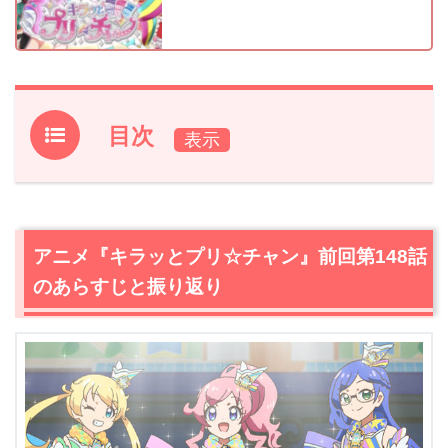
目次
1.
アニメ『キラッとプリ☆チャン』前回第148話のあらす
じと振り返り
2.
【ネタバレ】アニメ『キラッとプリ☆チャン』第149話
アニメ『キラッとプリ☆チャン』前回第148話
あらすじ・感想
のあらすじと振り返り
2.1
間もなく後半戦。アリスとイブは自分達らしく
2.2
トリを飾るミラクル☆キラッツ。そして、運命の結果
発表へ
2.3
キャッスルに異変。まがまがしいオーラと共に現れた
のはルルナと…
3.
アニメ『キラッとプリ☆チャン』第149話あらすじ・ネ