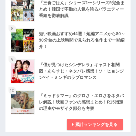
『三食ごはん』シリーズ1〜シリーズ9完全ま
とめ！韓国で不動の人気を誇るバラエティー
番組を徹底解説
8
短い映画おすすめ44選！短編アニメから80～
90分台の上映時間で見られる名作まで一挙紹
介！
9
『僕が見つけたシンデレラ』キャスト相関
図・あらすじ・ネタバレ感想！ソ・ヒョンジ
ン×イ・ミンギのラブロマンス
10
『ミッドサマー』のグロさ・エロさをネタバ
レ解説！映画ファンの感想まとめ！R15指定
の理由やモザイク部分も考察
累計ランキングを見る