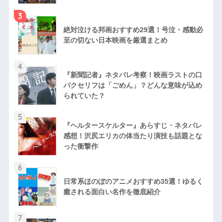
3
絶対泣ける邦画おすすめ29選！号泣・感動必
至の切ない日本映画を厳選まとめ
4
『新聞記者』ネタバレ考察！映画ラストの口
パクセリフは「ごめん」？どんな意味が込め
られていた？
5
『ヘルタースケルター』あらすじ・ネタバレ
感想！沢尻エリカの体当たり演技も話題とな
った衝撃作
6
日常系ほのぼのアニメおすすめ35選！ゆるく
癒される面白い名作を徹底紹介
7