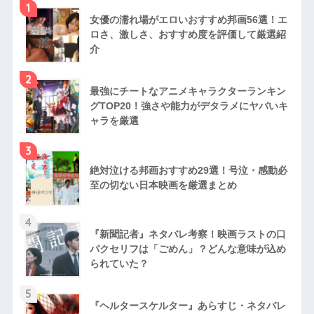
1
女優の濡れ場がエロいおすすめ邦画56選！エ
ロさ、激しさ、おすすめ度を評価して厳選紹
介
2
最強にチートなアニメキャラクターランキン
グTOP20！強さや能力がデタラメにヤバいキ
ャラを厳選
3
絶対泣ける邦画おすすめ29選！号泣・感動必
至の切ない日本映画を厳選まとめ
4
『新聞記者』ネタバレ考察！映画ラストの口
パクセリフは「ごめん」？どんな意味が込め
られていた？
5
『ヘルタースケルター』あらすじ・ネタバレ