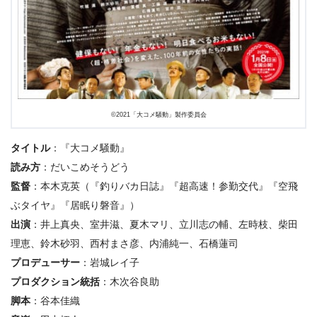
©︎2021「大コメ騒動」製作委員会
タイトル
：『大コメ騒動』
読み方
：だいこめそうどう
監督
：本木克英（『釣りバカ日誌』『超高速！参勤交代』『空飛
ぶタイヤ』『居眠り磐音』）
出演
：井上真央、室井滋、夏木マリ、立川志の輔、左時枝、柴田
理恵、鈴木砂羽、西村まさ彦、内浦純一、石橋蓮司
プロデューサー
：岩城レイ子
プロダクション統括
：木次谷良助
脚本
：谷本佳織