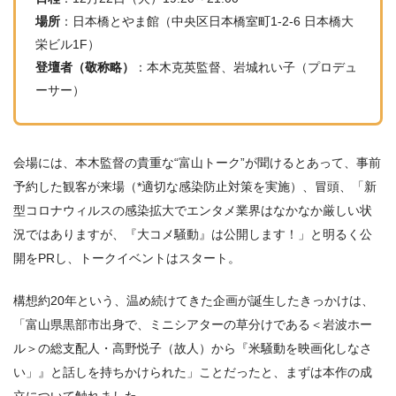
場所
：日本橋とやま館（中央区日本橋室町1-2-6 日本橋大
栄ビル1F）
登壇者（敬称略）
：本木克英監督、岩城れい子（プロデュ
ーサー）
会場には、本木監督の貴重な“富山トーク”が聞けるとあって、事前
予約した観客が来場（*適切な感染防止対策を実施）、冒頭、「新
型コロナウィルスの感染拡大でエンタメ業界はなかなか厳しい状
況ではありますが、『大コメ騒動』は公開します！」と明るく公
開をPRし、トークイベントはスタート。
構想約20年という、温め続けてきた企画が誕生したきっかけは、
「富山県黒部市出身で、ミニシアターの草分けである＜岩波ホー
ル＞の総支配人・高野悦子（故人）から『米騒動を映画化しなさ
い」』と話しを持ちかけられた」ことだったと、まずは本作の成