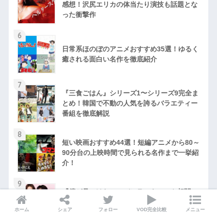
感想！沢尻エリカの体当たり演技も話題とな
った衝撃作
6
日常系ほのぼのアニメおすすめ35選！ゆるく
癒される面白い名作を徹底紹介
7
『三食ごはん』シリーズ1〜シリーズ9完全ま
とめ！韓国で不動の人気を誇るバラエティー
番組を徹底解説
8
短い映画おすすめ44選！短編アニメから80～
90分台の上映時間で見られる名作まで一挙紹
介！
9
『僕が見つけたシンデレラ』キャスト相関
図・あらすじ・ネタバレ感想！ソ・ヒョンジ
ホーム
シェア
フォロー
VOD完全比較
メニュー
ン×イ・ミンギのラブロマンス