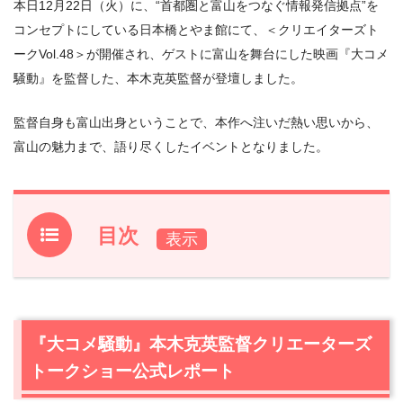
本日12月22日（火）に、“首都圏と富山をつなぐ情報発信拠点”を
コンセプトにしている日本橋とやま館にて、＜クリエイターズト
ークVol.48＞が開催され、ゲストに富山を舞台にした映画『大コメ
騒動』を監督した、本木克英監督が登壇しました。
監督自身も富山出身ということで、本作へ注いだ熱い思いから、
富山の魅力まで、語り尽くしたイベントとなりました。
目次
1.
『大コメ騒動』本木克英監督クリエーターズトークショ
ー公式レポート
2.
『大コメ騒動』作品情報
『大コメ騒動』本木克英監督クリエーターズ
2.1
あらすじ
トークショー公式レポート