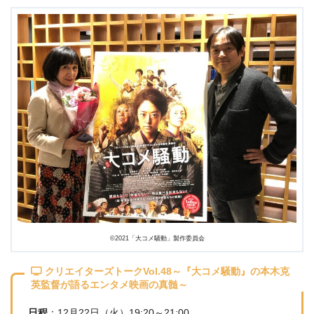
©︎2021「大コメ騒動」製作委員会
クリエイターズトークVol.48～『大コメ騒動』の本木克
英監督が語るエンタメ映画の真髄～
日程
：12月22日（火）19:20～21:00