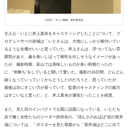
©︎2021「大コメ騒動」製作委員会
主人公・いとに井上真央をキャスティングしたことについて、プ
ロデューサーの岩城は「いとさんは、大地にしっかり根付いてい
るような女優がいいと思っていた。井上さんは、浮ついてない雰
囲気があり、歯を食いしばって根性を出しそうなイメージがあっ
たが、撮影時期、富山では美味しいものが多い時期だったの
に、“米断ち”をしていると聞いて驚いた。撮影の16日間、どんどん
細くなっていっていくからどうしたのだろうと、思っていたが、
最後は目にすごい力が宿っていて、監督のキャスティングの能力
はすごいなと思った」と、井上真央が適役だったことを絶賛。
また、見た目のインパクトでも既に話題になっている、いとたち
浜で働く女性たちのリーダー的存在の、“清んさのおばば”役の室井
滋については、「ポスターを見た母親から「室井滋はどこに出て