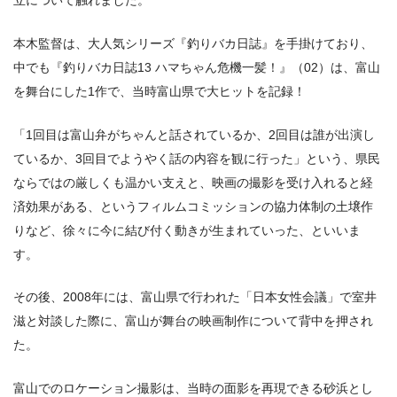
立について触れました。
本木監督は、大人気シリーズ『釣りバカ日誌』を手掛けており、
中でも『釣りバカ日誌13 ハマちゃん危機一髪！』（02）は、富山
を舞台にした1作で、当時富山県で大ヒットを記録！
「1回目は富山弁がちゃんと話されているか、2回目は誰が出演し
ているか、3回目でようやく話の内容を観に行った」という、県民
ならではの厳しくも温かい支えと、映画の撮影を受け入れると経
済効果がある、というフィルムコミッションの協力体制の土壌作
りなど、徐々に今に結び付く動きが生まれていった、といいま
す。
その後、2008年には、富山県で行われた「日本女性会議」で室井
滋と対談した際に、富山が舞台の映画制作について背中を押され
た。
富山でのロケーション撮影は、当時の面影を再現できる砂浜とし