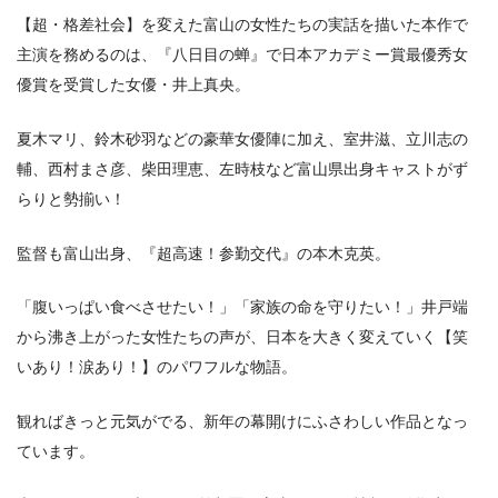
【超・格差社会】を変えた富山の女性たちの実話を描いた本作で
主演を務めるのは、『八日目の蝉』で日本アカデミー賞最優秀女
優賞を受賞した女優・井上真央。
夏木マリ、鈴木砂羽などの豪華女優陣に加え、室井滋、立川志の
輔、西村まさ彦、柴田理恵、左時枝など富山県出身キャストがず
らりと勢揃い！
監督も富山出身、『超高速！参勤交代』の本木克英。
「腹いっぱい食べさせたい！」「家族の命を守りたい！」井戸端
から沸き上がった女性たちの声が、日本を大きく変えていく【笑
いあり！涙あり！】のパワフルな物語。
観ればきっと元気がでる、新年の幕開けにふさわしい作品となっ
ています。