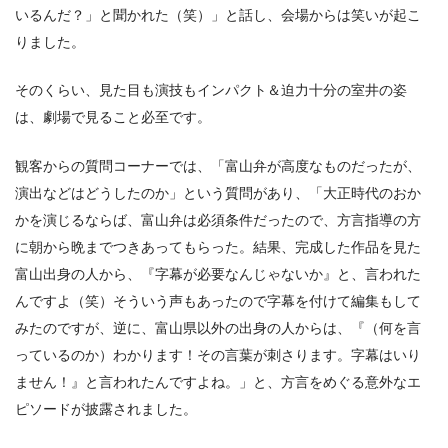
いるんだ？」と聞かれた（笑）」と話し、会場からは笑いが起こ
りました。
そのくらい、見た目も演技もインパクト＆迫力十分の室井の姿
は、劇場で見ること必至です。
観客からの質問コーナーでは、「富山弁が高度なものだったが、
演出などはどうしたのか」という質問があり、「大正時代のおか
かを演じるならば、富山弁は必須条件だったので、方言指導の方
に朝から晩までつきあってもらった。結果、完成した作品を見た
富山出身の人から、『字幕が必要なんじゃないか』と、言われた
んですよ（笑）そういう声もあったので字幕を付けて編集もして
みたのですが、逆に、富山県以外の出身の人からは、『（何を言
っているのか）わかります！その言葉が刺さります。字幕はいり
ません！』と言われたんですよね。」と、方言をめぐる意外なエ
ピソードが披露されました。