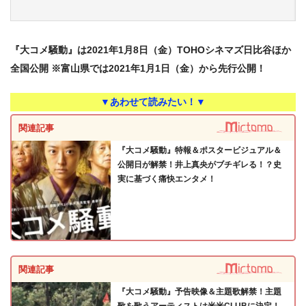
『大コメ騒動』は2021年1月8日（金）TOHOシネマズ日比谷ほか
全国公開 ※富山県では2021年1月1日（金）から先行公開！
▼あわせて読みたい！▼
関連記事
『大コメ騒動』特報＆ポスタービジュアル＆
公開日が解禁！井上真央がブチギレる！？史
実に基づく痛快エンタメ！
関連記事
『大コメ騒動』予告映像＆主題歌解禁！主題