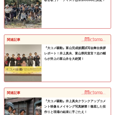
歌を歌うアーティストは米米CLUBに決定！
関連記事
『大コメ騒動』富山完成披露試写会舞台挨拶
レポート！井上真央、富山県民宣言？志の輔
らが井上の富山弁を大絶賛！
関連記事
『大コメ騒動』井上真央クランクアップコメ
ント映像＆メイキング写真解禁！徹底した役
作りと現場の結束に手ごたえ！