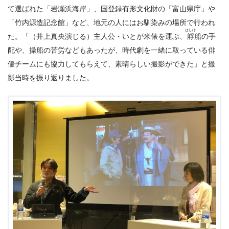
て選ばれた「岩瀬浜海岸」、国登録有形文化財の「富山県庁」や
「竹内源造記念館」など、地元の人にはお馴染みの場所で行われ
はしけ
た。「（井上真央演じる）主人公・いとが米俵を運ぶ、
艀
船の手
配や、操船の苦労などもあったが、時代劇を一緒に取っている俳
優チームにも協力してもらえて、素晴らしい撮影ができた」と撮
影当時を振り返りました。