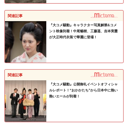
関連記事
『大コメ騒動』キャラクター写真解禁&コメ
ント映像到着！中尾暢樹、工藤遥、吉本実憂
が大正時代衣装で華麗に登場！
関連記事
『大コメ騒動』公開御礼イベントオフィシャ
ルレポート！“おかかたち”から日本中に熱い
熱いエールが到着！