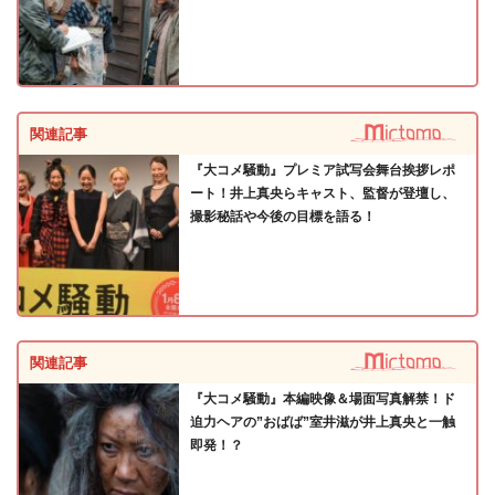
関連記事
『大コメ騒動』プレミア試写会舞台挨拶レポ
ート！井上真央らキャスト、監督が登壇し、
撮影秘話や今後の目標を語る！
関連記事
『大コメ騒動』本編映像＆場面写真解禁！ド
迫力ヘアの”おばば”室井滋が井上真央と一触
即発！？