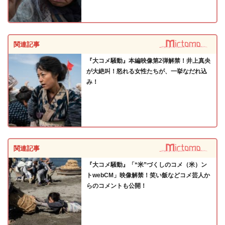
関連記事
『大コメ騒動』本編映像第2弾解禁！井上真央
が大絶叫！怒れる女性たちが、一挙なだれ込
み！
関連記事
『大コメ騒動』「“米”づくしのコメ（米）ン
トwebCM」映像解禁！笑い飯などコメ芸人か
らのコメントも公開！