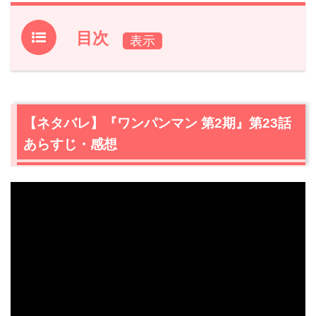
目次
1.
【ネタバレ】『ワンパンマン 第2期』第23話あらすじ・
感想
1.1
ヒーロー包囲網戦
【ネタバレ】『ワンパンマン 第2期』第23話
1.2
ガロウvsジェノス
あらすじ・感想
1.3
ガロウ覚醒
2.
『ワンパンマン 第2期』第23話まとめ