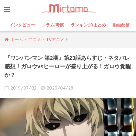
インタビュー
コラム/考察
ランキング/まとめ
動画配信
ホーム
アニメ
TVアニメ
『ワンパンマン 第2期』第23話あらすじ・ネタバレ
感想！ガロウvsヒーローが盛り上がる！ガロウ覚醒
か？
2019/07/02
2020/04/28