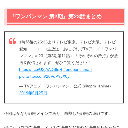
『ワンパンマン 第2期』第23話まとめ
1時間後の25:35よりテレビ東京、テレビ大阪、テレビ
愛知、ニコニコ生放送、あにてれでTVアニメ「ワンパ
ンマン」# 23（第2期第11話）「それぞれの矜持」が放
送＆配信されます。ぜひご覧ください！
https://t.co/USjAADSfqR
#onepunchman
pic.twitter.com/20VqPYyX0y
— TVアニメ「ワンパンマン」公式 (@opm_anime)
2019年6月25日
今回はかなり戦闘メインであり、白熱した戦闘の連戦です。
他にもガロウの過去、メガネの過去など意外な過去がわかったこ