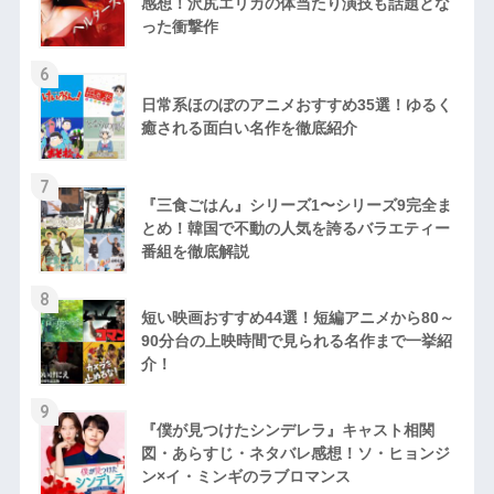
感想！沢尻エリカの体当たり演技も話題とな
った衝撃作
6
日常系ほのぼのアニメおすすめ35選！ゆるく
癒される面白い名作を徹底紹介
7
『三食ごはん』シリーズ1〜シリーズ9完全ま
とめ！韓国で不動の人気を誇るバラエティー
番組を徹底解説
8
短い映画おすすめ44選！短編アニメから80～
90分台の上映時間で見られる名作まで一挙紹
介！
9
『僕が見つけたシンデレラ』キャスト相関
図・あらすじ・ネタバレ感想！ソ・ヒョンジ
ン×イ・ミンギのラブロマンス