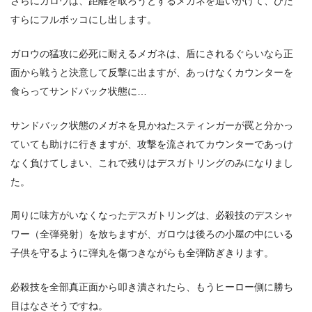
さらにガロウは、距離を取ろうとするメガネを追いかけて、ひた
すらにフルボッコにし出します。
ガロウの猛攻に必死に耐えるメガネは、盾にされるぐらいなら正
面から戦うと決意して反撃に出ますが、あっけなくカウンターを
食らってサンドバック状態に…
サンドバック状態のメガネを見かねたスティンガーが罠と分かっ
ていても助けに行きますが、攻撃を流されてカウンターであっけ
なく負けてしまい、これで残りはデスガトリングのみになりまし
た。
周りに味方がいなくなったデスガトリングは、必殺技のデスシャ
ワー（全弾発射）を放ちますが、ガロウは後ろの小屋の中にいる
子供を守るように弾丸を傷つきながらも全弾防ぎきります。
必殺技を全部真正面から叩き潰されたら、もうヒーロー側に勝ち
目はなさそうですね。