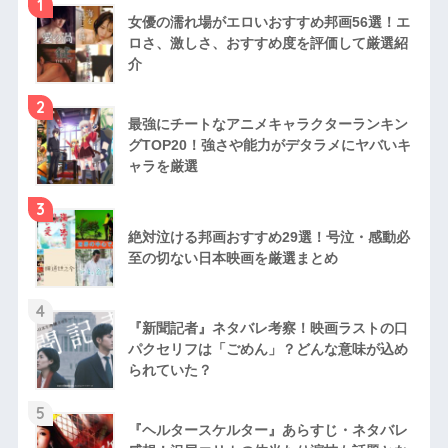
1
女優の濡れ場がエロいおすすめ邦画56選！エ
ロさ、激しさ、おすすめ度を評価して厳選紹
介
2
最強にチートなアニメキャラクターランキン
グTOP20！強さや能力がデタラメにヤバいキ
ャラを厳選
3
絶対泣ける邦画おすすめ29選！号泣・感動必
至の切ない日本映画を厳選まとめ
4
『新聞記者』ネタバレ考察！映画ラストの口
パクセリフは「ごめん」？どんな意味が込め
られていた？
5
『ヘルタースケルター』あらすじ・ネタバレ