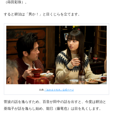
（蒔田彩珠）。
すると耕治は「男か！」と目くじらを立てます。
出典:
『おかえりモネ』公式ページ
菅波の話を逸らすため、百音が田中の話を出すと、今度は耕治と
亜哉子が話を逸らし始め、龍巳（藤竜也）は目を丸くします。