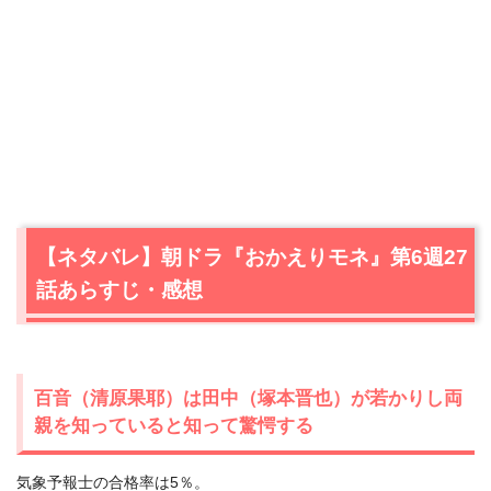
【ネタバレ】朝ドラ『おかえりモネ』第6週27
話あらすじ・感想
百音（清原果耶）は田中（塚本晋也）が若かりし両
親を知っていると知って驚愕する
気象予報士の合格率は5％。