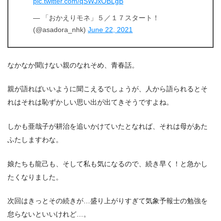
pic.twitter.com/qSWJxOBLgB
— 「おかえりモネ」５／１７スタート！
(@asadora_nhk)
June 22, 2021
なかなか聞けない親のなれそめ、青春話。
親が語ればいいように聞こえるでしょうが、人から語られるとそ
れはそれは恥ずかしい思い出が出てきそうですよね。
しかも亜哉子が耕治を追いかけていたとなれば、それは母があた
ふたしますわな。
娘たちも龍己も、そして私も気になるので、続き早く！と急かし
たくなりました。
次回はきっとその続きが…盛り上がりすぎて気象予報士の勉強を
怠らないといいけれど…。