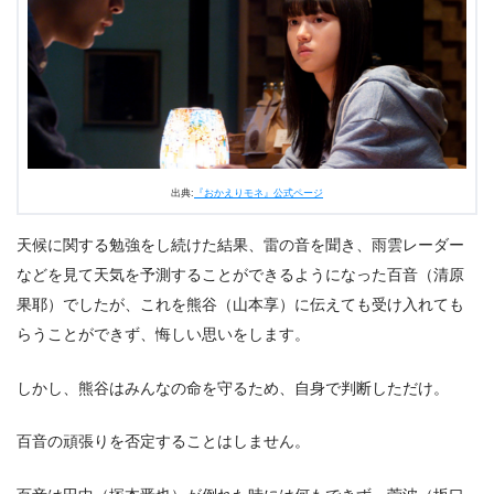
陽）に首ったけだった
3.
朝ドラ『おかえりモネ』第6週27話あらすじ・ネタバレ
感想まとめ
出典:
『おかえりモネ』公式ページ
天候に関する勉強をし続けた結果、雷の音を聞き、雨雲レーダー
などを見て天気を予測することができるようになった百音（清原
果耶）でしたが、これを熊谷（山本享）に伝えても受け入れても
らうことができず、悔しい思いをします。
しかし、熊谷はみんなの命を守るため、自身で判断しただけ。
百音の頑張りを否定することはしません。