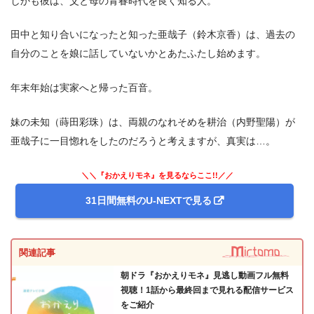
しかも彼は、父と母の青春時代を良く知る人。
田中と知り合いになったと知った亜哉子（鈴木京香）は、過去の
自分のことを娘に話していないかとあたふたし始めます。
年末年始は実家へと帰った百音。
妹の未知（蒔田彩珠）は、両親のなれそめを耕治（内野聖陽）が
亜哉子に一目惚れをしたのだろうと考えますが、真実は…。
＼＼『おかえりモネ』を見るならここ!!／／
31日間無料のU-NEXTで見る
関連記事
朝ドラ『おかえりモネ』見逃し動画フル無料
視聴！1話から最終回まで見れる配信サービス
をご紹介