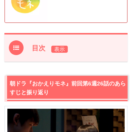
目次
1.
朝ドラ『おかえりモネ』前回第6週26話のあらすじと振
り返り
2.
【ネタバレ】朝ドラ『おかえりモネ』第6週27話あらす
朝ドラ『おかえりモネ』前回第6週26話のあら
じ・感想
すじと振り返り
2.1
百音（清原果耶）は田中（塚本晋也）が若かりし両親を
知っていると知って驚愕する
2.2
クリスマスの夜。東京へと帰る菅波（坂口健太郎）に
誰もが期待をするが…
2.3
意外や意外！若き亜哉子（鈴木京香）は耕治（内野聖