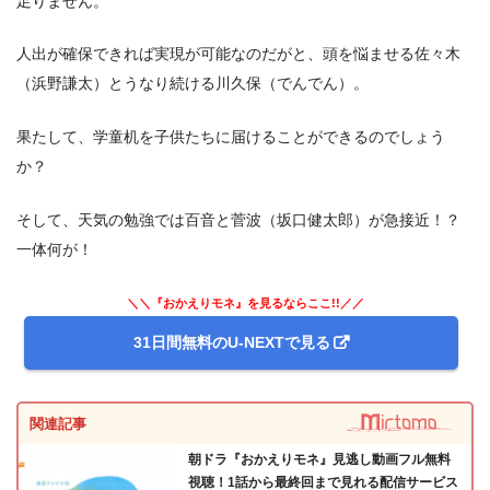
足りません。
人出が確保できれば実現が可能なのだがと、頭を悩ませる佐々木
（浜野謙太）とうなり続ける川久保（でんでん）。
果たして、学童机を子供たちに届けることができるのでしょう
か？
そして、天気の勉強では百音と菅波（坂口健太郎）が急接近！？
一体何が！
＼＼『おかえりモネ』を見るならここ!!／／
31日間無料のU-NEXTで見る
関連記事
朝ドラ『おかえりモネ』見逃し動画フル無料
視聴！1話から最終回まで見れる配信サービス