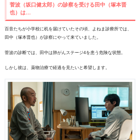
菅波（坂口健太郎）の診察を受ける田中（塚本晋
也）は…
百音たちが小学校に机を届けていたその頃、よねま診療所では、
田中（塚本晋也）が診察にやって来ていました。
菅波の診断では、田中は肺がんステージ4を患う危険な状態。
しかし彼は、薬物治療で経過を見たいと希望します。