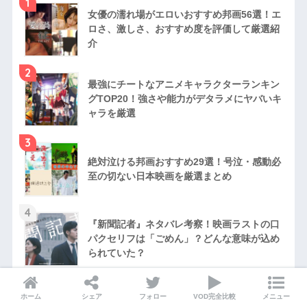
1
女優の濡れ場がエロいおすすめ邦画56選！エ
ロさ、激しさ、おすすめ度を評価して厳選紹
介
2
最強にチートなアニメキャラクターランキン
グTOP20！強さや能力がデタラメにヤバいキ
ャラを厳選
3
絶対泣ける邦画おすすめ29選！号泣・感動必
至の切ない日本映画を厳選まとめ
4
『新聞記者』ネタバレ考察！映画ラストの口
パクセリフは「ごめん」？どんな意味が込め
られていた？
5
『ヘルタースケルター』あらすじ・ネタバレ
ホーム
シェア
フォロー
VOD完全比較
メニュー