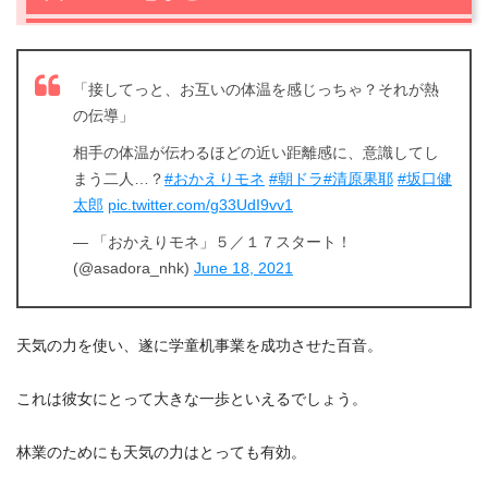
「接してっと、お互いの体温を感じっちゃ？それが熱
の伝導」
相手の体温が伝わるほどの近い距離感に、意識してし
まう二人…？
#おかえりモネ
#朝ドラ
#清原果耶
#坂口健
太郎
pic.twitter.com/g33UdI9vv1
— 「おかえりモネ」５／１７スタート！
(@asadora_nhk)
June 18, 2021
天気の力を使い、遂に学童机事業を成功させた百音。
これは彼女にとって大きな一歩といえるでしょう。
林業のためにも天気の力はとっても有効。