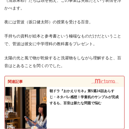
（清原果耶）たちは頭を抱え、この事業は失敗だという表情を浮
かべます。
夜には菅波（坂口健太郎）の授業を受ける百音。
手持ちの資料が絵本と参考書という極端なものだけだということ
で、菅波は彼女に中学理科の教科書をプレゼント。
太陽の光と風で物が乾燥すると洗濯物をしながら理解すると、百
音はとあることを閃くのでした。
関連記事
朝ドラ『おかえりモネ』第5週24話あらす
じ・ネタバレ感想！学童机のサンプルが完成
するも、百音は新たな問題で悩む