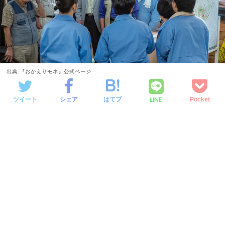
出典:『おかえりモネ』公式ページ
LINE
ツイート
シェア
はてブ
Pocket