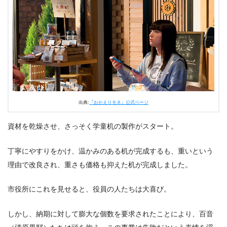
は…
3.
朝ドラ『おかえりモネ』第5週25話あらすじ・ネタバレ
感想まとめ
出典:
『おかえりモネ』公式ページ
資材を乾燥させ、さっそく学童机の製作がスタート。
丁寧にやすりをかけ、温かみのある机が完成するも、重いという
理由で改良され、重さも価格も抑えた机が完成しました。
市役所にこれを見せると、役員の人たちは大喜び。
しかし、納期に対して膨大な個数を要求されたことにより、百音