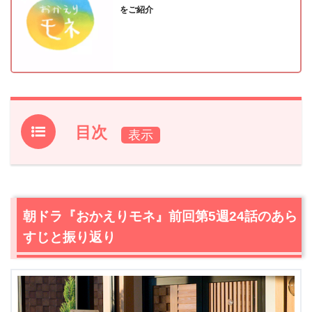
をご紹介
目次
1.
朝ドラ『おかえりモネ』前回第5週24話のあらすじと振
り返り
2.
【ネタバレ】朝ドラ『おかえりモネ』第5週25話あらす
朝ドラ『おかえりモネ』前回第5週24話のあら
じ・感想
すじと振り返り
2.1
学童机製作は陽の光を使って問題解決か？
2.2
熱伝導で伝わるお互いの体温、百音（清原果耶）と菅
波（坂口健太郎）、急接近か！？
2.3
菅波（坂口健太郎）の診察を受ける田中（塚本晋也）