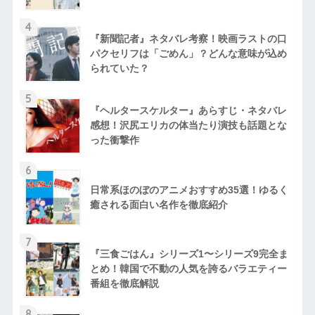
4
『新聞記者』ネタバレ考察！映画ラストの口
パクセリフは「ごめん」？どんな意味が込め
られていた？
5
『ヘルタースケルター』あらすじ・ネタバレ
感想！沢尻エリカの体当たり演技も話題とな
った衝撃作
6
日常系ほのぼのアニメおすすめ35選！ゆるく
癒される面白い名作を徹底紹介
7
『三食ごはん』シリーズ1〜シリーズ9完全ま
とめ！韓国で不動の人気を誇るバラエティー
番組を徹底解説
8