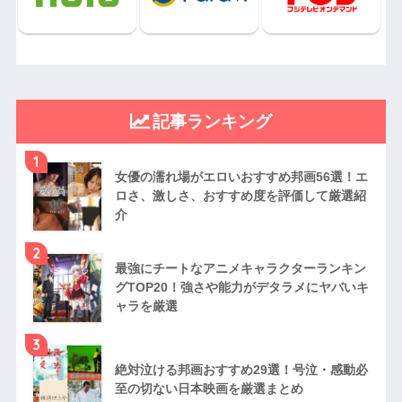
記事ランキング
1
女優の濡れ場がエロいおすすめ邦画56選！エ
ロさ、激しさ、おすすめ度を評価して厳選紹
介
2
最強にチートなアニメキャラクターランキン
グTOP20！強さや能力がデタラメにヤバいキ
ャラを厳選
3
絶対泣ける邦画おすすめ29選！号泣・感動必
至の切ない日本映画を厳選まとめ