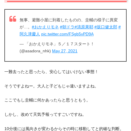
無事、避難小屋に到着したものの、圭輔の様子に異変
が…。
#おかえりモネ
#朝ドラ
#清原果耶
#坂口健太郎
#
阿久津慶人
pic.twitter.com/FSgb5vPD9A
— 「おかえりモネ」５／１７スタート！
(@asadora_nhk)
May 27, 2021
一難去ったと思ったら、安心してはいけない事態！
そうですよねー。大人と子どもじゃ違いますよね。
ここでもし圭輔に何かあったらと思うともう。
しかし、改めて天気予報ってすごいですね。
10分後には風向きが変わるからその時に移動してと的確な判断。