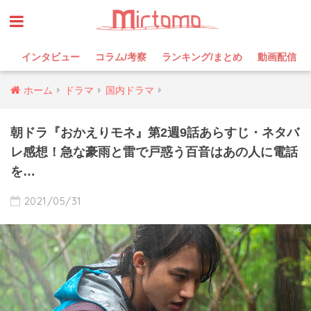
インタビュー
コラム/考察
ランキング/まとめ
動画配信
ホーム
ドラマ
国内ドラマ
朝ドラ『おかえりモネ』第2週9話あらすじ・ネタバ
レ感想！急な豪雨と雷で戸惑う百音はあの人に電話
を…
2021/05/31