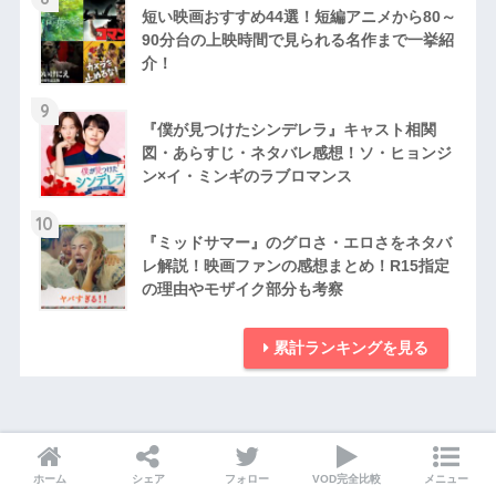
短い映画おすすめ44選！短編アニメから80～
90分台の上映時間で見られる名作まで一挙紹
介！
9
『僕が見つけたシンデレラ』キャスト相関
図・あらすじ・ネタバレ感想！ソ・ヒョンジ
ン×イ・ミンギのラブロマンス
10
『ミッドサマー』のグロさ・エロさをネタバ
レ解説！映画ファンの感想まとめ！R15指定
の理由やモザイク部分も考察
累計ランキングを見る
ホーム
シェア
フォロー
VOD完全比較
メニュー