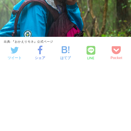
出典:『おかえりモネ』公式ページ
LINE
ツイート
シェア
はてブ
Pocket