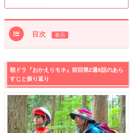
目次
1.
朝ドラ『おかえりモネ』前回第2週8話のあらすじと振り
返り
2.
【ネタバレ】朝ドラ『おかえりモネ』第2週9話あらす
朝ドラ『おかえりモネ』前回第2週8話のあら
じ・感想
すじと振り返り
2.1
雷雨の中では2人離れてと言われ、不安になる圭輔（阿
久津慶人）と百音（清原果耶）
2.2
打開策を見つけるため、百音（清原果耶）は朝岡（西
島秀俊）の電話を鳴らす
2.3
小屋に着いて一安心。そこで菅波（坂口健太郎）から
電話が…
3.
朝ドラ『おかえりモネ』第2週9話あらすじ・ネタバレ感