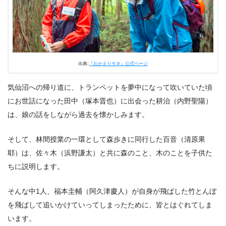
想まとめ
出典:
『おかえりモネ』公式ページ
気仙沼への帰り道に、トランペットを夢中になって吹いていた頃
にお世話になった田中（塚本晋也）に出会った耕治（内野聖陽）
は、娘の話をしながら過去を懐かしみます。
そして、林間授業の一環として森歩きに同行した百音（清原果
耶）は、佐々木（浜野謙太）と共に森のこと、木のことを子供た
ちに説明します。
そんな中1人、福本圭輔（阿久津慶人）が自身が飛ばした竹とんぼ
を飛ばして追いかけていってしまったために、皆とはぐれてしま
います。