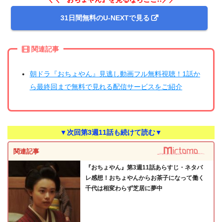
31日間無料のU-NEXTで見る
関連記事
朝ドラ『おちょやん』見逃し動画フル無料視聴！1話か
ら最終回まで無料で見れる配信サービスをご紹介
▼次回第3週11話も続けて読む▼
関連記事
『おちょやん』第3週11話あらすじ・ネタバ
レ感想！おちょやんからお茶子になって働く
千代は相変わらず芝居に夢中