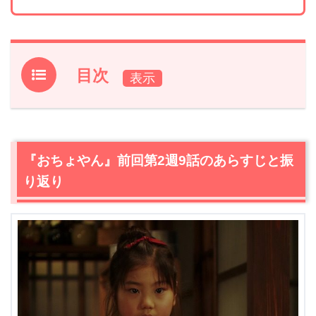
目次
1.
『おちょやん』前回第2週9話のあらすじと振り返り
2.
【ネタバレ】『おちょやん』第2週10話あらすじ・感想
2.1
千代（毎田暖乃）を見つけたハナ（宮田圭子）は、役者
『おちょやん』前回第2週9話のあらすじと振
を続ける一平（中須翔真）の姿を見せる
り返り
2.2
岡安に戻った千代（毎田暖乃）はシズ（篠原涼子）に
「ここに置いてください」と懇願
2.3
それから8年後の千代（杉咲花）は何をしているのか！
3.
『おちょやん』第2週10話あらすじ・ネタバレ感想まと
め