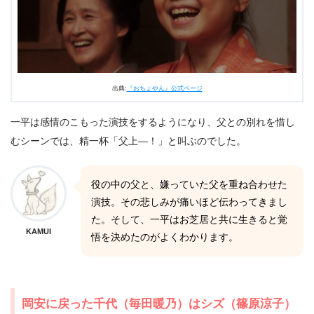
出典:
『おちょやん』公式ページ
一平は感情のこもった演技をするようになり、父との別れを惜し
むシーンでは、精一杯「父上―！」と叫ぶのでした。
役の中の父と、嫌っていた父を重ね合わせた
演技。その悲しみが痛いほど伝わってきまし
た。そして、一平はお芝居と共に生きると覚
KAMUI
悟を決めたのがよくわかります。
岡安に戻った千代（毎田暖乃）はシズ（篠原涼子）