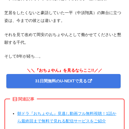
芝居をしたくないと豪語していた一平（中須翔真）の舞台に立つ
姿は、今までの彼とは違います。
それを見て改めて岡安のおちょやんとして働かせてくださいと懇
願する千代。
そして8年が経ち…。
＼＼『おちょやん』を見るならここ!!／／
31日間無料のU-NEXTで見る
関連記事
朝ドラ『おちょやん』見逃し動画フル無料視聴！1話か
ら最終回まで無料で見れる配信サービスをご紹介