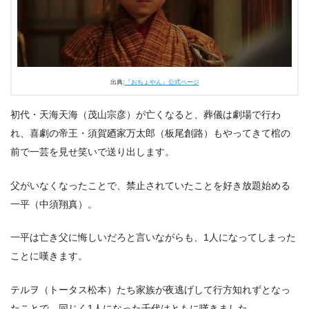
出典:
『おちょやん』公式ページ
初代・天海天海（茂山宗彦）が亡くなると、葬儀は劇場で行わ
れ、喜劇の帝王・須賀廼家万太郎（板尾創路）もやってきて棺の
前で一芸を見せ笑いで送り出します。
父がいなくなったことで、禁止されていたことを好き放題始める
一平（中須翔真）。
一平は亡き父に悔しいだろと言いながらも、1人になってしまった
ことに嘆きます。
テルヲ（トータス松本）たち家族が夜逃げして行方知れずとなっ
たことで、同じく1人になった千代はともに嘆きました。