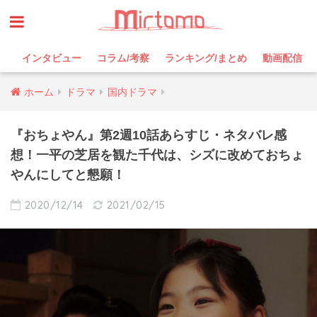
インタビュー
コラム/考察
ランキング/まとめ
動画配信
ホーム
ドラマ
国内ドラマ
『おちょやん』第2週10話あらすじ・ネタバレ感
想！一平の芝居を観た千代は、シズに改めておちょ
やんにしてと懇願！
2020/12/14
2021/02/15