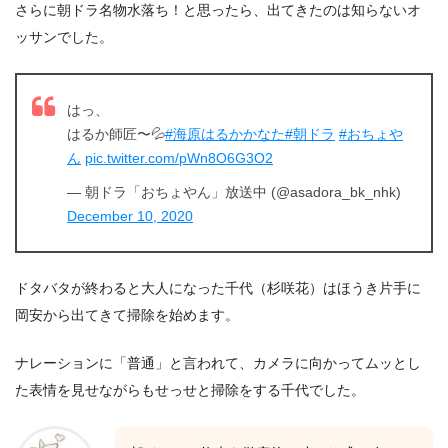
さらに朝ドラ名物水落ち！と思ったら、出てきたのは知らないオ
ッサンでした。
はっ、
はるか師匠〜💦
#海原はるかかなた
#朝ドラ
#おちょや
ん
pic.twitter.com/pWn8O6G3O2
— 朝ドラ「おちょやん」放送中 (@asadora_bk_nhk)
December 10, 2020
ドタバタが終わると大人になった千代（杉咲花）はほうき片手に
岡安から出てきて掃除を始めます。
ナレーションに「普通」と言われて、カメラに向かってムッとし
た表情を見せながらもせっせと掃除をする千代でした。