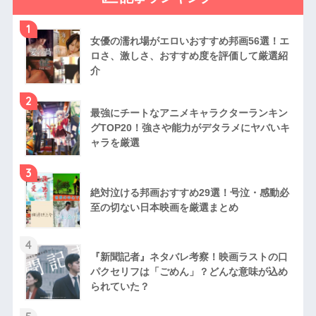
1
女優の濡れ場がエロいおすすめ邦画56選！エ
ロさ、激しさ、おすすめ度を評価して厳選紹
介
2
最強にチートなアニメキャラクターランキン
グTOP20！強さや能力がデタラメにヤバいキ
ャラを厳選
3
絶対泣ける邦画おすすめ29選！号泣・感動必
至の切ない日本映画を厳選まとめ
4
『新聞記者』ネタバレ考察！映画ラストの口
パクセリフは「ごめん」？どんな意味が込め
られていた？