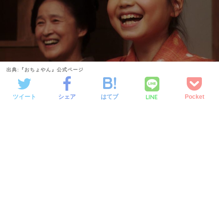
出典:『おちょやん』公式ページ
LINE
ツイート
シェア
はてブ
Pocket