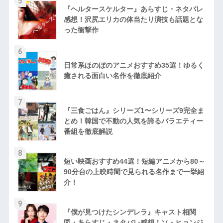
5
『ヘルタースケルター』あらすじ・ネタバレ
感想！沢尻エリカの体当たり演技も話題とな
った衝撃作
6
日常系ほのぼのアニメおすすめ35選！ゆるく
癒される面白い名作を徹底紹介
7
『三食ごはん』シリーズ1〜シリーズ9完全ま
とめ！韓国で不動の人気を誇るバラエティー
番組を徹底解説
8
短い映画おすすめ44選！短編アニメから80～
90分台の上映時間で見られる名作まで一挙紹
介！
9
『僕が見つけたシンデレラ』キャスト相関
図・あらすじ・ネタバレ感想！ソ・ヒョンジ