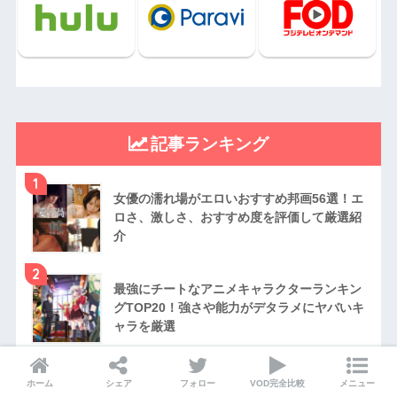
記事ランキング
1
女優の濡れ場がエロいおすすめ邦画56選！エ
ロさ、激しさ、おすすめ度を評価して厳選紹
介
2
最強にチートなアニメキャラクターランキン
グTOP20！強さや能力がデタラメにヤバいキ
ャラを厳選
3
ホーム
シェア
フォロー
VOD完全比較
メニュー
絶対泣ける邦画おすすめ29選！号泣・感動必