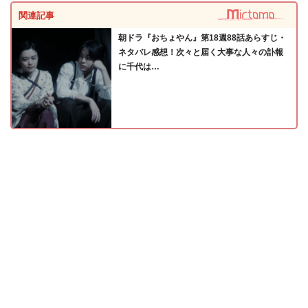
関連記事
朝ドラ『おちょやん』第18週88話あらすじ・
ネタバレ感想！次々と届く大事な人々の訃報
に千代は…