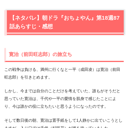
【ネタバレ】朝ドラ『おちょやん』第18週87
話あらすじ・感想
寛治（前田旺志郎）の旅立ち
この戦争は負ける、満州に行くなと一平（成田凌）は寛治（前田
旺志郎）を引きとめます。
しかし、今までは自分のことだけを考えていた、誰もがそうだと
思っていた寛治は、千代や一平の愛情を肌身で感じたことによ
り、今は誰かの役に立ちたいと思うようになったのです。
そして数日後の朝、寛治は置手紙をして1人静かに出ていこうとし
ますが、入り口では千代（杉咲花）が彼を待っていました。