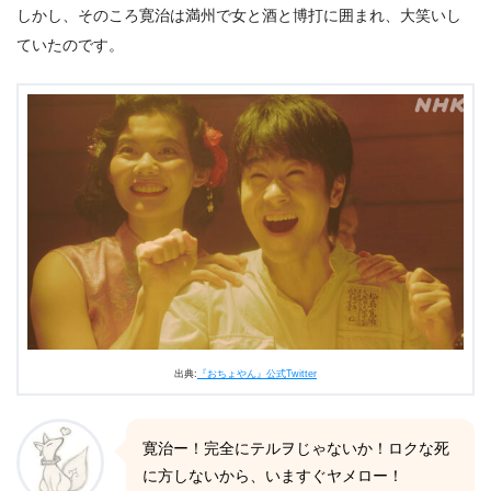
しかし、そのころ寛治は満州で女と酒と博打に囲まれ、大笑いし
ていたのです。
出典:
『おちょやん』公式Twitter
寛治ー！完全にテルヲじゃないか！ロクな死
に方しないから、いますぐヤメロー！