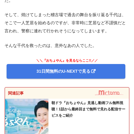
た。
そして、焼けてしまった稽古場で過去の舞台を振り返る千代は、
そこで一人芝居を始めるのですが、非常時に芝居など不謹慎だと
言われ、警察に連れて行かれそうになってしまいます。
そんな千代を救ったのは、意外なあの人でした。
＼＼『おちょやん』を見るならここ!!／／
31日間無料のU-NEXTで見る
関連記事
朝ドラ『おちょやん』見逃し動画フル無料視
聴！1話から最終回まで無料で見れる配信サー
ビスをご紹介