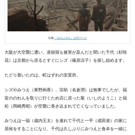
出典:
『おちょやん』公式ページ
大阪が大空襲に遭い、道頓堀も被害が及んだと聞いた千代（杉咲
花）は京都から戻るとすぐにシズ（篠原涼子）を探し始めます。
たどり着いたのは、町はずれの安置所。
シズやみつえ（東野絢香）、宗助（名倉潤）は無事でしたが、福
富ののれんを取りに行くため店に戻った菊（いしのようこ）と福
松（岡嶋秀昭）が空襲に巻き込まれて亡くなっていました。
みつえは一福（歳内王太）を連れて千代と一平（成田凌）の家に
居候をすることになり、千代は久しぶりにみつえと食卓を一緒に