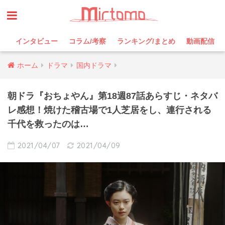
インタビュー
コラム/考察
ランキング/まとめ
動画配信
ホーム
ドラマ
国内ドラマ
朝ドラ『おちょやん』第18週87話あらすじ・ネタバ
レ感想！焼けた稽古場で1人芝居をし、連行される
千代を救ったのは…
2021/04/07
2021/04/09