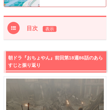
目次
1.
朝ドラ『おちょやん』前回第18週86話のあらすじと振り
返り
2.
【ネタバレ】朝ドラ『おちょやん』第18週87話あらす
朝ドラ『おちょやん』前回第18週86話のあら
じ・感想
すじと振り返り
2.1
寛治（前田旺志郎）の旅立ち
2.2
ボロボロの稽古場で一人芝居をし、不謹慎だと連れて
行かれそうになった時、拍子木が鳴る
2.3
満州に渡った寛治（前田旺志郎）の姿はまるで…
3.
朝ドラ『おちょやん』第18週87話あらすじ・ネタバレ感
想まとめ