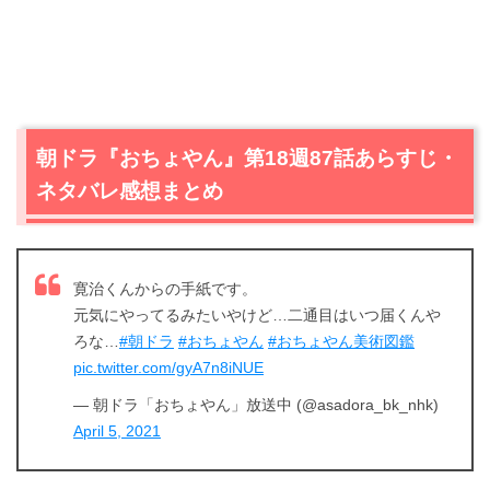
朝ドラ『おちょやん』第18週87話あらすじ・
ネタバレ感想まとめ
寛治くんからの手紙です。
元気にやってるみたいやけど…二通目はいつ届くんや
ろな…
#朝ドラ
#おちょやん
#おちょやん美術図鑑
pic.twitter.com/gyA7n8iNUE
— 朝ドラ「おちょやん」放送中 (@asadora_bk_nhk)
April 5, 2021