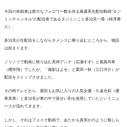
今回の依頼者は膨大なフォロワー数を誇る暴露系生配信動画“タジ
ミンチャンネル”の配信者であるタジミンこと多治見一善（柿澤勇
人）。
多治見が生配信をしながらネメシスに乗り込むところから、物語
は始まります。
ノリノリで動画に映り込む美神アンナ（広瀬すず）と風真尚希
（櫻井翔）でしたが、「撮影はよせ」と栗田一秋（江口洋介）が
配信をストップさせました。
その時テレビから、栗田もお気に入りの人気女優・久遠光莉（優
希美青）と多治見が車の中で覚せい剤を使用していたというニュ
ースが流れてきます。
しかし、それはフェイク動画で、あたかも真実かのように報じら