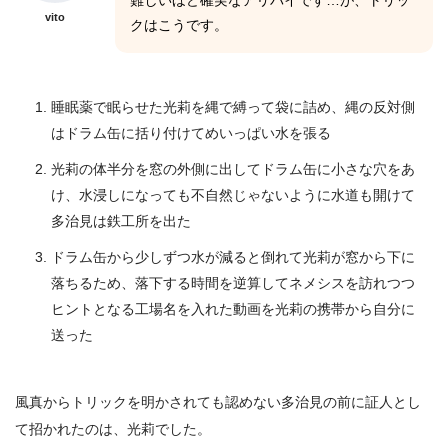
難しいほど確実なアリバイです…が、トリッ
vito
クはこうです。
睡眠薬で眠らせた光莉を縄で縛って袋に詰め、縄の反対側
はドラム缶に括り付けてめいっぱい水を張る
光莉の体半分を窓の外側に出してドラム缶に小さな穴をあ
け、水浸しになっても不自然じゃないように水道も開けて
多治見は鉄工所を出た
ドラム缶から少しずつ水が減ると倒れて光莉が窓から下に
落ちるため、落下する時間を逆算してネメシスを訪れつつ
ヒントとなる工場名を入れた動画を光莉の携帯から自分に
送った
風真からトリックを明かされても認めない多治見の前に証人とし
て招かれたのは、光莉でした。