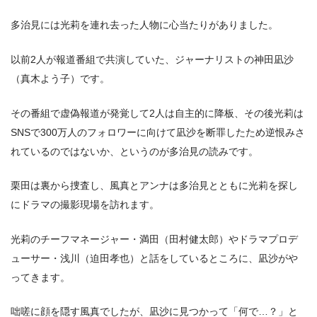
多治見には光莉を連れ去った人物に心当たりがありました。
以前2人が報道番組で共演していた、ジャーナリストの神田凪沙
（真木よう子）です。
その番組で虚偽報道が発覚して2人は自主的に降板、その後光莉は
SNSで300万人のフォロワーに向けて凪沙を断罪したため逆恨みさ
れているのではないか、というのが多治見の読みです。
栗田は裏から捜査し、風真とアンナは多治見とともに光莉を探し
にドラマの撮影現場を訪れます。
光莉のチーフマネージャー・満田（田村健太郎）やドラマプロデ
ューサー・浅川（迫田孝也）と話をしているところに、凪沙がや
ってきます。
咄嗟に顔を隠す風真でしたが、凪沙に見つかって「何で…？」と