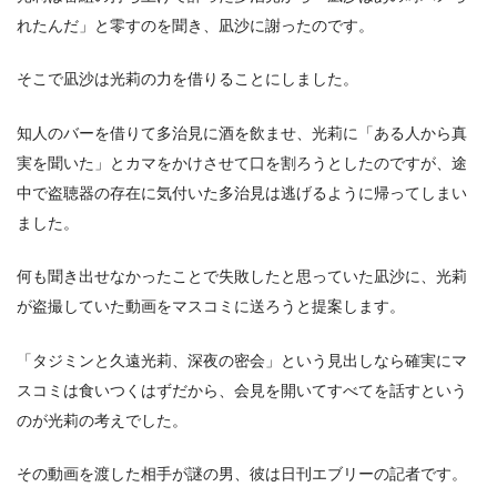
れたんだ」と零すのを聞き、凪沙に謝ったのです。
そこで凪沙は光莉の力を借りることにしました。
知人のバーを借りて多治見に酒を飲ませ、光莉に「ある人から真
実を聞いた」とカマをかけさせて口を割ろうとしたのですが、途
中で盗聴器の存在に気付いた多治見は逃げるように帰ってしまい
ました。
何も聞き出せなかったことで失敗したと思っていた凪沙に、光莉
が盗撮していた動画をマスコミに送ろうと提案します。
「タジミンと久遠光莉、深夜の密会」という見出しなら確実にマ
スコミは食いつくはずだから、会見を開いてすべてを話すという
のが光莉の考えでした。
その動画を渡した相手が謎の男、彼は日刊エブリーの記者です。