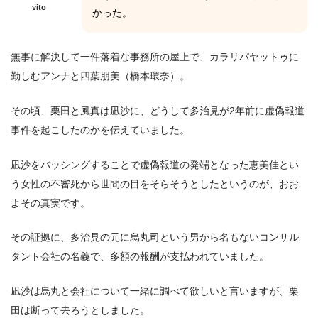
vito
かった。
無事に解決して一件落着な事務所の屋上で、カラリパヤットゥに
勤しむアンナと四葉朋美（橋本環奈）。
その頃、栗田と風真は凪沙に、どうして多治見が2年前に虚偽報道
事件を起こしたのかを伝えていました。
凪沙をバッシングすることで虚偽報道の発端となった恵美佳とい
う女性の不審死から世間の目をそらそうとしたというのが、おお
よその真実です。
その証拠に、多治見の元に烏丸司という男から名もないコンサル
タント会社の名義で、多額の報酬が支払われていました。
凪沙は烏丸と会社について一緒に調べて欲しいと言いますが、栗
田は断って去ろうとしました。