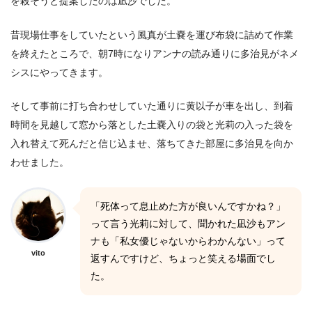
を殺そうと提案したのは凪沙でした。
昔現場仕事をしていたという風真が土嚢を運び布袋に詰めて作業
を終えたところで、朝7時になりアンナの読み通りに多治見がネメ
シスにやってきます。
そして事前に打ち合わせしていた通りに黄以子が車を出し、到着
時間を見越して窓から落とした土嚢入りの袋と光莉の入った袋を
入れ替えて死んだと信じ込ませ、落ちてきた部屋に多治見を向か
わせました。
「死体って息止めた方が良いんですかね？」
って言う光莉に対して、聞かれた凪沙もアン
ナも「私女優じゃないからわかんない」って
vito
返すんですけど、ちょっと笑える場面でし
た。