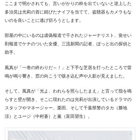
ここまで明かされても、言いがかりの粋を出ていないと逆上した
多治見は光莉の首に錆びたナイフを当てて、盗聴器もカメラもな
いのを良いことに逃げ切ろうとします。
部屋の中にいるのは虚偽報道で干されたジャーナリスト、覚せい
剤報道でケチのついた女優、三流新聞の記者、ぽっと出の探偵と
助手。
風真が「一巻の終わりだ～！」と下手な芝居を打ったところで雷
鳴が鳴り響き、窓の向こうで咳き込む声や人影が見えました。
そして、風真が「光よ、われらを照らしたまえ」と言って指を鳴
らすと壁が開き、そこに現れたのは光莉が出演しているドラマの
スタッフやマネージャー、栗田、そして千葉県警のタカ（勝地
涼）とユージ（中村蒼）と薫（富田望生）。