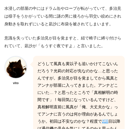
水浸しの部屋の中にはドラム缶やロープが転がっていて、多治見
は様子をうかがっている間に謎の男に後ろから羽交い絞めにされ
身動きを取れずにいると凪沙に布袋を被されてしまいます。
意識を失っていた多治見が目を覚ますと、紐で椅子に縛り付けら
れていて、凪沙が「もうすぐ夜ですよ」と言いました。
どうして風真も黄以子も追いかけてこないん
だろう？光莉の対応が先なのかな…と思った
んですが。多治見が目を覚ましてから風真と
vito
アンナが部屋に入ってきました。アンナどこ
にいた…？と思ったところで「真相解明の時
間です」！毎回気になっているんですけど、
真相解明直前に風真が「俺、大丈夫かな」っ
てアンナに言うのは何か理由があるんでしょ
うか。初回は不安なのかな？程度で
2話
目以降
は通信機の具合を気にしてるのかと思ったん