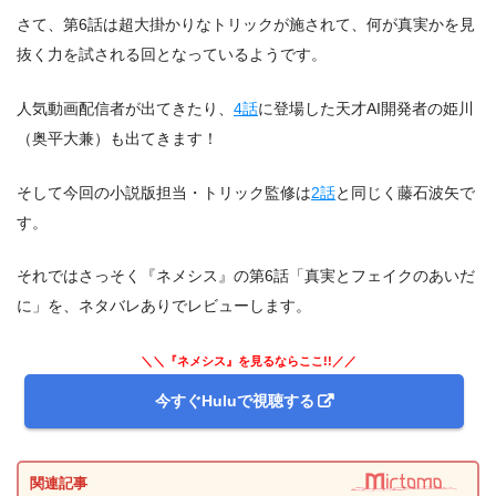
さて、第6話は超大掛かりなトリックが施されて、何が真実かを見
抜く力を試される回となっているようです。
人気動画配信者が出てきたり、
4話
に登場した天才AI開発者の姫川
（奥平大兼）も出てきます！
そして今回の小説版担当・トリック監修は
2話
と同じく藤石波矢で
す。
それではさっそく『ネメシス』の第6話「真実とフェイクのあいだ
に」を、ネタバレありでレビューします。
＼＼『ネメシス』を見るならここ!!／／
今すぐHuluで視聴する
関連記事