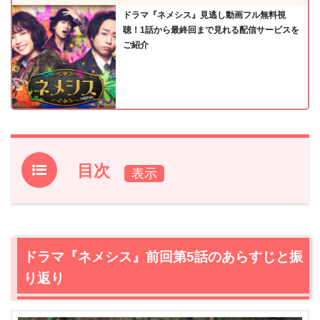
ドラマ『ネメシス』見逃し動画フル無料視
聴！1話から最終回まで見れる配信サービスを
ご紹介
目次
1.
ドラマ『ネメシス』前回第5話のあらすじと振り返り
2.
【ネタバレ】ドラマ『ネメシス』第6話あらすじ・感想
2.1
暴露系動画配信職人タジミン
ドラマ『ネメシス』前回第5話のあらすじと振
2.2
光莉発見、でも窮地！？
り返り
2.3
真相解明の時間です
2.4
大！どんでん返し！！