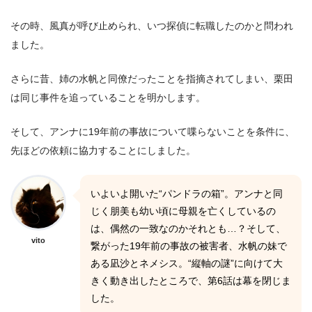
その時、風真が呼び止められ、いつ探偵に転職したのかと問われ
ました。
さらに昔、姉の水帆と同僚だったことを指摘されてしまい、栗田
は同じ事件を追っていることを明かします。
そして、アンナに19年前の事故について喋らないことを条件に、
先ほどの依頼に協力することにしました。
いよいよ開いた“パンドラの箱”。アンナと同
じく朋美も幼い頃に母親を亡くしているの
は、偶然の一致なのかそれとも…？そして、
vito
繋がった19年前の事故の被害者、水帆の妹で
ある凪沙とネメシス。“縦軸の謎”に向けて大
きく動き出したところで、第6話は幕を閉じま
した。