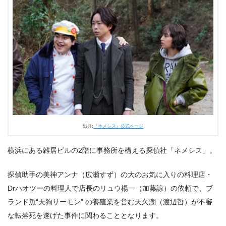
3.
ドラマ『ネメシス』第6話あらすじ・ネタバレ感想まと
め
出典:
『ネメシス』公式ページ
横浜にある雑居ビルの2階に事務所を構える探偵社「ネメシス」。
探偵助手の美神アンナ（広瀬すず）の大のお気に入りの料理店・
Drハオツーの料理人で店長のリュウ楊一（加藤諒）の依頼で、ブ
ランド魚“天狗サーモン” の養殖業を営む天久潮（渡辺哲）が不審
な転落死を遂げた事件に関わることとなります。