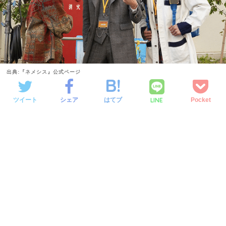
出典:『ネメシス』公式ページ
LINE
ツイート
シェア
はてブ
Pocket