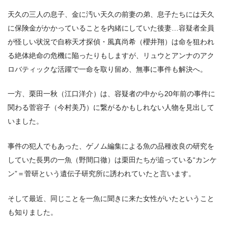
天久の三人の息子、金に汚い天久の前妻の弟、息子たちには天久
に保険金がかかっていることを内緒にしていた後妻…容疑者全員
が怪しい状況で自称天才探偵・風真尚希（櫻井翔）は命を狙われ
る絶体絶命の危機に陥ったりもしますが、リュウとアンナのアク
ロバティックな活躍で一命を取り留め、無事に事件も解決へ。
一方、栗田一秋（江口洋介）は、容疑者の中から20年前の事件に
関わる菅容子（今村美乃）に繋がるかもしれない人物を見出して
いました。
事件の犯人でもあった、ゲノム編集による魚の品種改良の研究を
していた長男の一魚（野間口徹）は栗田たちが追っている“カンケ
ン”＝菅研という遺伝子研究所に誘われていたと言います。
そして最近、同じことを一魚に聞きに来た女性がいたということ
も知りました。