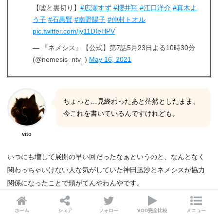
【嘘と裏切り】
#広瀬すず
#櫻井翔
#江口洋介
#真木よ
う子
#石黒賢
#南野陽子
#仲村トオル
pic.twitter.com/jy11DIeHPV
— 『ネメシス』【公式】第7話5月23日よる10時30分
(@nemesis_ntv_)
May 16, 2021
ちょっと…見終わったあと茫然としたまま、
今これを書いているんですけれども。
vito
いつにも増して展開の早い回だったなぁというのと、なんとなく
関わっちゃいけない人な気がしていた神田凪沙とネメシスが協力
関係になったことで頭がてんやわんやです。
今回の事件に関してはアンナが“入る”のが早かったけど、直後に解
ホーム
シェア
フォロー
VOD完全比較
メニュー