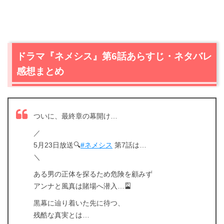
ドラマ『ネメシス』第6話あらすじ・ネタバレ
感想まとめ
ついに、最終章の幕開け…
／
5月23日放送🔍
#ネメシス
第7話は…
＼
ある男の正体を探るため危険を顧みず
アンナと風真は賭場へ潜入…🎴
黒幕に辿り着いた先に待つ、
残酷な真実とは…