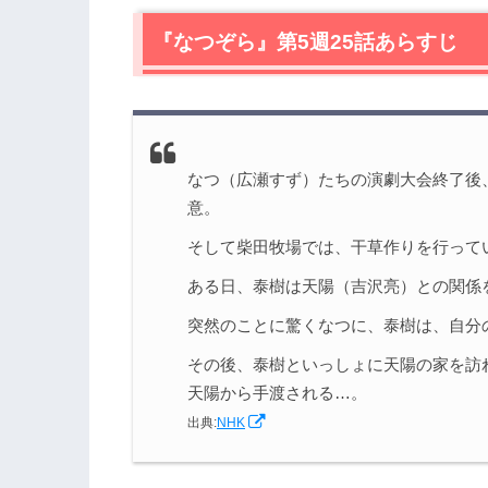
2.
【ネタバレ】『なつぞら』第5週25話の
2.1
『なつぞら』第5週25話あらすじ
終幕、後片付け、告白？
2.2
絵を描くなつ（広瀬すず）。泰樹（草
2.3
夕見子（福地桃子）vs富士子（松嶋
3.
『なつぞら』第5週25話まとめ
なつ（広瀬すず）たちの演劇大会終了後
意。
そして柴田牧場では、干草作りを行って
ある日、泰樹は天陽（吉沢亮）との関係
突然のことに驚くなつに、泰樹は、自分
その後、泰樹といっしょに天陽の家を訪
天陽から手渡される…。
出典:
NHK