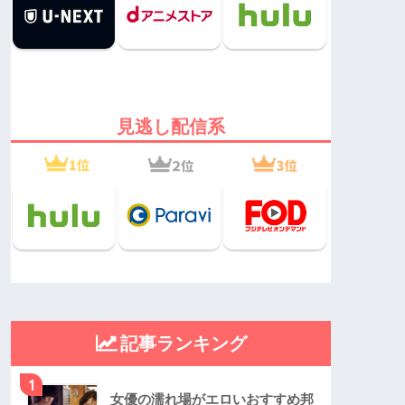
見逃し配信系
記事ランキング
1
女優の濡れ場がエロいおすすめ邦