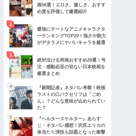
画56選！エロさ、激しさ、おすす
め度を評価して厳選紹介
2
最強にチートなアニメキャラクタ
ーランキングTOP20！強さや能力
がデタラメにヤバいキャラを厳選
3
絶対泣ける邦画おすすめ29選！号
泣・感動必至の切ない日本映画を
厳選まとめ
4
『新聞記者』ネタバレ考察！映画
ラストの口パクセリフは「ごめ
ん」？どんな意味が込められてい
た？
5
『ヘルタースケルター』あらす
じ・ネタバレ感想！沢尻エリカの
体当たり演技も話題となった衝撃