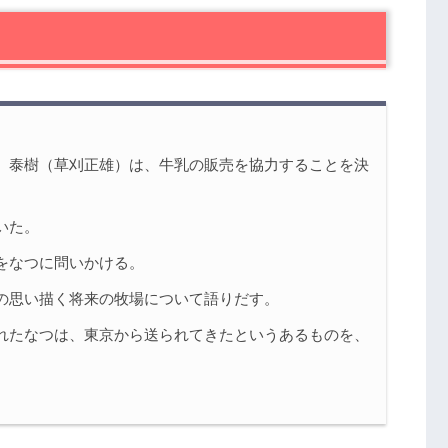
感想
刈正雄）までも告白？
菜々子）
、泰樹（草刈正雄）は、牛乳の販売を協力することを決
いた。
をなつに問いかける。
の思い描く将来の牧場について語りだす。
れたなつは、東京から送られてきたというあるものを、