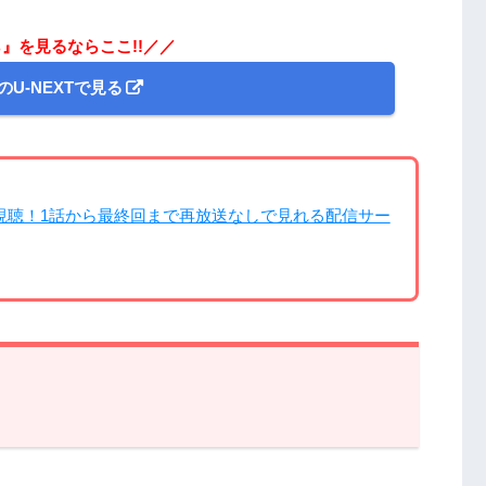
』を見るならここ!!／／
のU-NEXTで見る
視聴！1話から最終回まで再放送なしで見れる配信サー