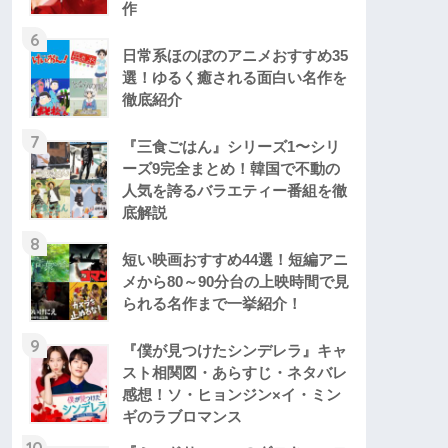
作
6
日常系ほのぼのアニメおすすめ35
選！ゆるく癒される面白い名作を
徹底紹介
7
『三食ごはん』シリーズ1〜シリ
ーズ9完全まとめ！韓国で不動の
人気を誇るバラエティー番組を徹
底解説
8
短い映画おすすめ44選！短編アニ
メから80～90分台の上映時間で見
られる名作まで一挙紹介！
9
『僕が見つけたシンデレラ』キャ
スト相関図・あらすじ・ネタバレ
感想！ソ・ヒョンジン×イ・ミン
ギのラブロマンス
10