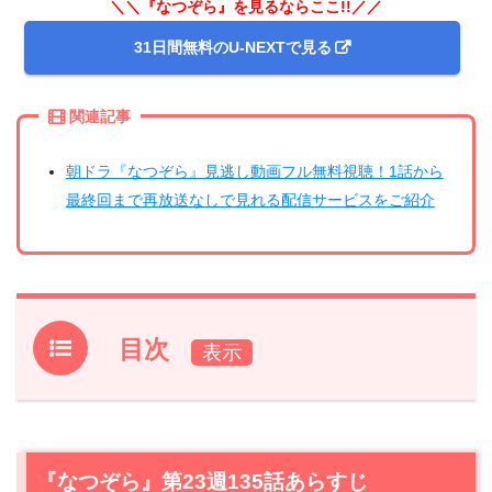
＼＼『なつぞら』を見るならここ!!／／
31日間無料のU-NEXTで見る
関連記事
朝ドラ『なつぞら』見逃し動画フル無料視聴！1話から
最終回まで再放送なしで見れる配信サービスをご紹介
目次
1.
『なつぞら』第23週135話あらすじ
2.
【ネタバレ】『なつぞら』第23週135話の感想
2.1
天陽（吉沢亮）が遺した「本物のお馬さん」の絵に、涙
『なつぞら』第23週135話あらすじ