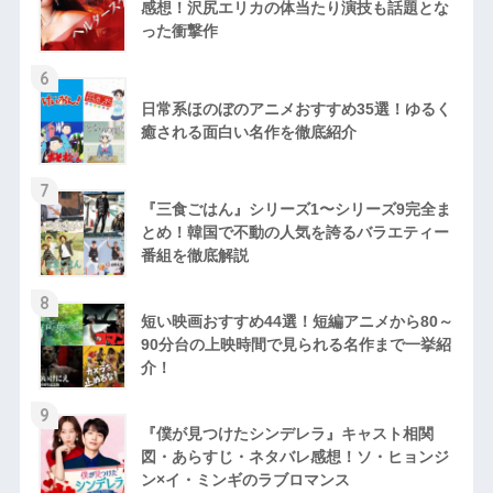
感想！沢尻エリカの体当たり演技も話題とな
った衝撃作
6
日常系ほのぼのアニメおすすめ35選！ゆるく
癒される面白い名作を徹底紹介
7
『三食ごはん』シリーズ1〜シリーズ9完全ま
とめ！韓国で不動の人気を誇るバラエティー
番組を徹底解説
8
短い映画おすすめ44選！短編アニメから80～
90分台の上映時間で見られる名作まで一挙紹
介！
9
『僕が見つけたシンデレラ』キャスト相関
図・あらすじ・ネタバレ感想！ソ・ヒョンジ
ン×イ・ミンギのラブロマンス