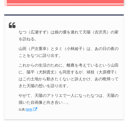
するなつ（広瀬すず）
2.2
天陽（吉沢亮）はいないが、意思は継がれている
2.3
なつ（広瀬すず）と天陽（吉沢亮）と「絵を描くこ
と」
なつ（広瀬すず）は娘の優を連れて天陽（吉沢亮）の家
3.
『なつぞら』第23週135話まとめ
を訪ねる。
山田（戸次重幸）とタミ（小林綾子）は、あの日の夜の
ことをなつに語り出す。
これからの生活のために、離農を考えているという山田
に、陽平（犬飼貴丈）も同意するが、靖枝（大原櫻子）
はこの土地から動きたくないと訴えかけ、あの晩帰って
きた天陽の想いを語り出す。
やがて、天陽のアトリエで一人になったなつは、天陽の
描いた自画像と向き合い…。
出典:
NHK