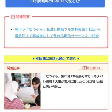
31日間無料のU-NEXTで見る
関連記事
朝ドラ『なつぞら』見逃し動画フル無料視聴！1話から
最終回まで再放送なしで見れる配信サービスをご紹介
▼次回第136話も続けて読む▼
関連記事
『なつぞら』第23週136話あらすじ・ネタバ
レ感想！天陽が雪月に遺したなつに向けた絵
に再び号泣…