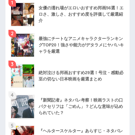
1
女優の濡れ場がエロいおすすめ邦画56選！エ
ロさ、激しさ、おすすめ度を評価して厳選紹
介
2
最強にチートなアニメキャラクターランキン
グTOP20！強さや能力がデタラメにヤバいキ
ャラを厳選
3
絶対泣ける邦画おすすめ29選！号泣・感動必
至の切ない日本映画を厳選まとめ
4
『新聞記者』ネタバレ考察！映画ラストの口
パクセリフは「ごめん」？どんな意味が込め
られていた？
5
『ヘルタースケルター』あらすじ・ネタバレ